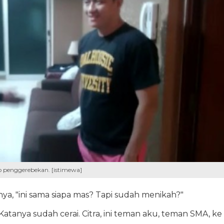
eo penggerebekan. [istimewa]
nya, "ini sama siapa mas? Tapi sudah menikah?"
tanya sudah cerai. Citra, ini teman aku, teman SMA, ke