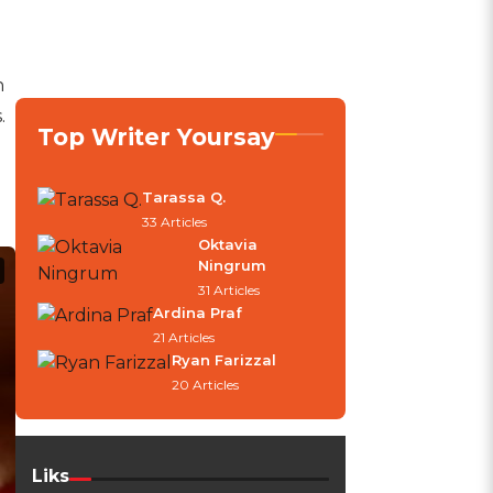
n
.
Top Writer Yoursay
Tarassa Q.
33 Articles
Oktavia
Ningrum
31 Articles
Ardina Praf
21 Articles
Ryan Farizzal
20 Articles
Liks