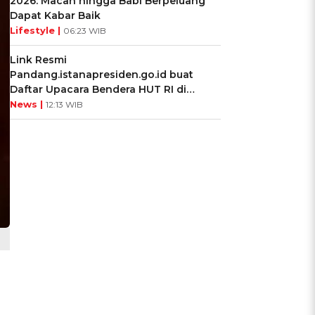
2026: Macan hingga Babi Berpeluang
Dapat Kabar Baik
Lifestyle |
06:23 WIB
Link Resmi
Pandang.istanapresiden.go.id buat
Daftar Upacara Bendera HUT RI di
Istana Negara
News |
12:13 WIB