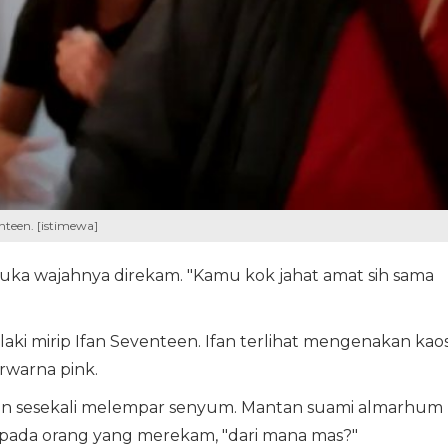
teen. [istimewa]
ka wajahnya direkam. "Kamu kok jahat amat sih sama
aki mirip Ifan Seventeen. Ifan terlihat mengenakan kao
rwarna pink.
 dan sesekali melempar senyum. Mantan suami almarhum
epada orang yang merekam, "dari mana mas?"