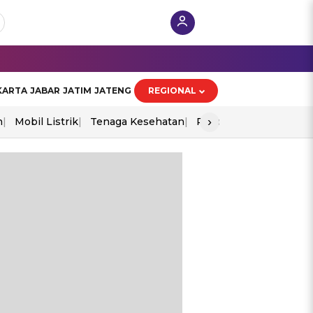
KARTA
JABAR
JATIM
JATENG
REGIONAL
›
n
Mobil Listrik
Tenaga Kesehatan
Piala Aff 2026
Ekono