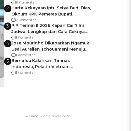
Gagalnya Negara Jamin Keamanan
6 Komentar
Harta Kekayaan Iptu Setya Budi Dias,
2
Oknum KPK Pemeras Bupati
Pemalang
2 Komentar
PIP Termin II 2026 Kapan Cair? Ini
3
Jadwal Lengkap dan Cara Ceknya
agar Dana Tidak Hangus!
1 Komentar
Jose Mourinho Dikabarkan Ngamuk
4
Usai Aurelien Tchouameni Menuju
Manchester United
1 Komentar
Bernafsu Kalahkan Timnas
5
Indonesia, Pelatih Vietnam
Berencana Pakai Jimat di Pakansari
1 Komentar