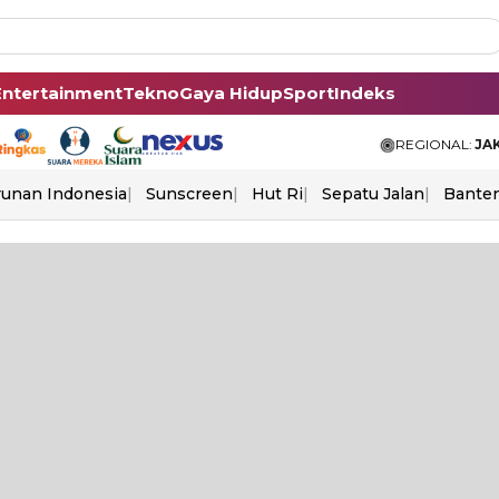
Entertainment
Tekno
Gaya Hidup
Sport
Indeks
REGIONAL:
JA
unan Indonesia
Sunscreen
Hut Ri
Sepatu Jalan
Bante