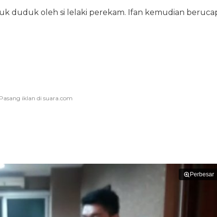
k duduk oleh si lelaki perekam. Ifan kemudian beruca
Perbesar