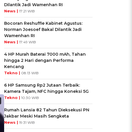
Dilantik Jadi Wamenhan RI
News |
17:21 WIB
Bocoran Reshuffle Kabinet Agustus:
Norman Joesoef Bakal Dilantik Jadi
Wamenhan RI
News |
17:49 WIB
4 HP Murah Baterai 7000 mAh, Tahan
hingga 2 Hari dengan Performa
Kencang
Tekno |
08:13 WIB
6 HP Samsung Rp2 Jutaan Terbaik:
Kamera Tajam, NFC hingga Koneksi 5G
Tekno |
10:30 WIB
Rumah Lansia 82 Tahun Dieksekusi PN
Jakbar Meski Masih Sengketa
News |
19:31 WIB