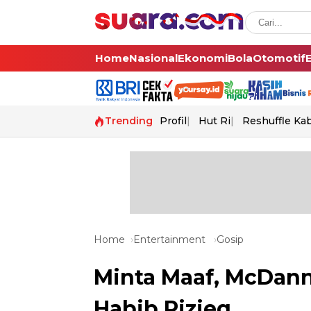
Home
Nasional
Ekonomi
Bola
Otomotif
Trending
Profil
Hut Ri
Reshuffle Ka
Home
Entertainment
Gosip
Minta Maaf, McDan
Habib Rizieq