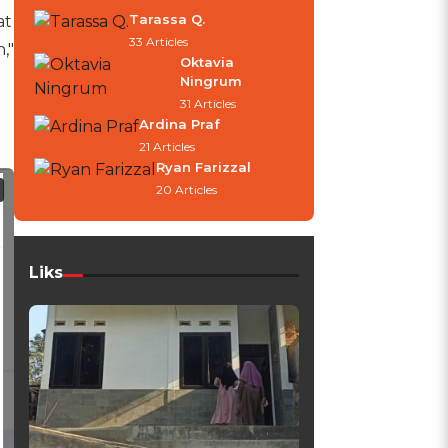
Tarassa Q.
at
33 Articles
,"
Oktavia
Ningrum
31 Articles
Ardina Praf
21 Articles
Ryan Farizzal
20 Articles
Liks