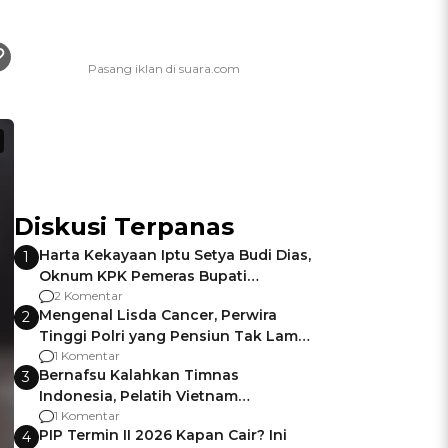
Diskusi Terpanas
Harta Kekayaan Iptu Setya Budi Dias,
1
Oknum KPK Pemeras Bupati
Pemalang
2 Komentar
Mengenal Lisda Cancer, Perwira
2
Tinggi Polri yang Pensiun Tak Lama
Usai Jadi Brigjen
1 Komentar
Bernafsu Kalahkan Timnas
3
Indonesia, Pelatih Vietnam
Berencana Pakai Jimat di Pakansari
1 Komentar
PIP Termin II 2026 Kapan Cair? Ini
4