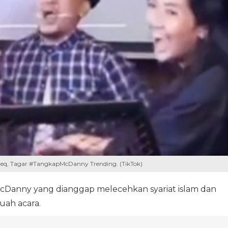
ieq, Tagar #TangkapMcDanny Trending. (TikTok)
McDanny yang dianggap melecehkan syariat islam dan
uah acara.