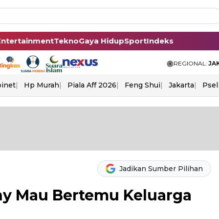
Entertainment
Tekno
Gaya Hidup
Sport
Indeks
REGIONAL:
JA
binet
Hp Murah
Piala Aff 2026
Feng Shui
Jakarta
Psel
Jadikan Sumber Pilihan
ny Mau Bertemu Keluarga