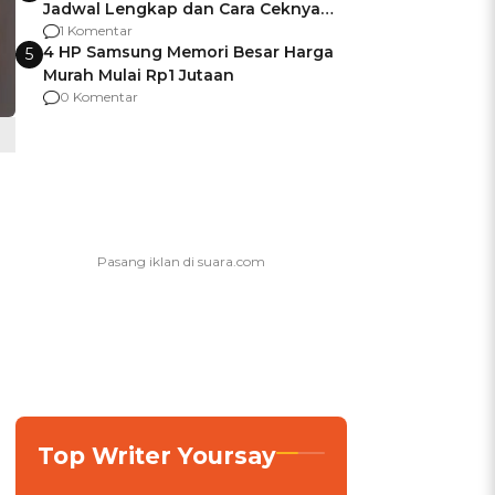
Jadwal Lengkap dan Cara Ceknya
agar Dana Tidak Hangus!
1 Komentar
4 HP Samsung Memori Besar Harga
5
Murah Mulai Rp1 Jutaan
0 Komentar
Top Writer Yoursay