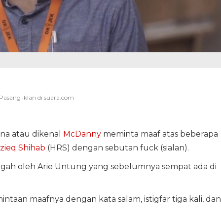
na atau dikenal
McDanny
meminta maaf atas beberapa
izieq Shihab
(HRS) dengan sebutan fuck (sialan).
ggah oleh Arie Untung yang sebelumnya sempat ada di
an maafnya dengan kata salam, istigfar tiga kali, dan