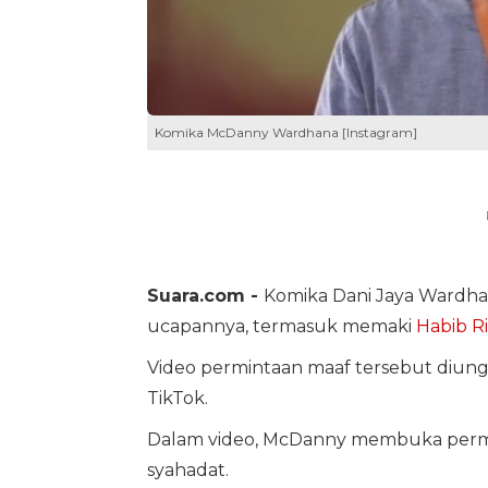
Komika McDanny Wardhana [Instagram]
Suara.com -
Komika Dani Jaya Wardha
ucapannya, termasuk memaki
Habib R
Video permintaan maaf tersebut diun
TikTok.
Dalam video, McDanny membuka perminta
syahadat.