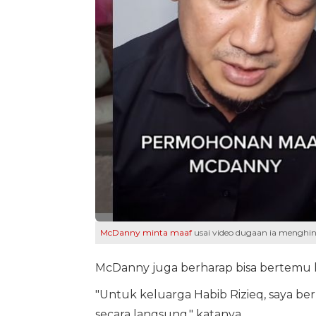
McDanny minta maaf
usai video dugaan ia menghin
McDanny juga berharap bisa bertemu l
"Untuk keluarga Habib Rizieq, saya b
secara langsung," katanya.