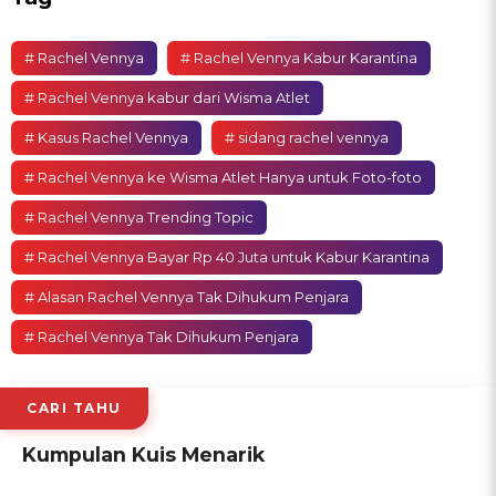
# Rachel Vennya
# Rachel Vennya Kabur Karantina
# Rachel Vennya kabur dari Wisma Atlet
# Kasus Rachel Vennya
# sidang rachel vennya
# Rachel Vennya ke Wisma Atlet Hanya untuk Foto-foto
# Rachel Vennya Trending Topic
# Rachel Vennya Bayar Rp 40 Juta untuk Kabur Karantina
# Alasan Rachel Vennya Tak Dihukum Penjara
# Rachel Vennya Tak Dihukum Penjara
CARI TAHU
Kumpulan Kuis Menarik