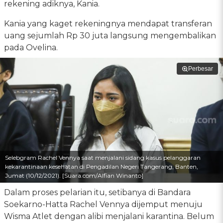
rekening adiknya, Kania.
Kania yang kaget rekeningnya mendapat transferan
uang sejumlah Rp 30 juta langsung mengembalikan
pada Ovelina.
Perbesar
Selebgram Rachel Vennya saat menjalani sidang kasus pelanggaran
kekarantinaan kesehatan di Pengadilan Negeri Tangerang, Banten,
Jumat (10/12/2021). [Suara.com/Alfian Winanto]
Dalam proses pelarian itu, setibanya di Bandara
Soekarno-Hatta Rachel Vennya dijemput menuju
Wisma Atlet dengan alibi menjalani karantina. Belum