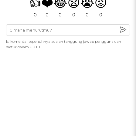
👍
❤️
😂
😧
😭
😡
0
0
0
0
0
0
Isi komentar sepenuhnya adalah tanggung jawab pengguna dan
diatur dalam UU ITE