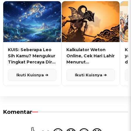
KUIS: Seberapa Leo
Kalkulator Weton
KU
Sih Kamu? Mengukur
Online, Cek Hari Lahir
ya
Tingkat Percaya Diri
Menurut
de
dan Karisma
Penanggalan Jawa
Ikuti Kuisnya ➔
Ikuti Kuisnya ➔
Komentar