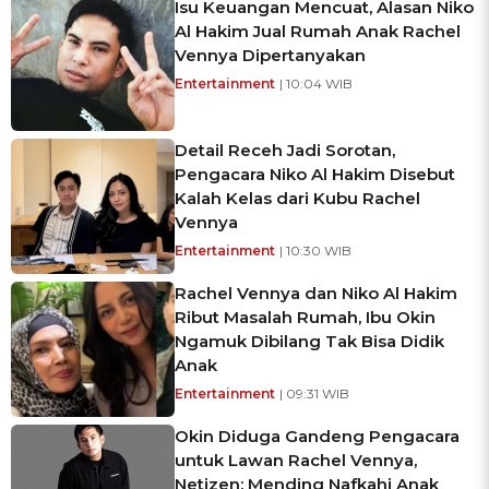
Isu Keuangan Mencuat, Alasan Niko
Al Hakim Jual Rumah Anak Rachel
Vennya Dipertanyakan
Entertainment
| 10:04 WIB
Detail Receh Jadi Sorotan,
Pengacara Niko Al Hakim Disebut
Kalah Kelas dari Kubu Rachel
Vennya
Entertainment
| 10:30 WIB
Rachel Vennya dan Niko Al Hakim
Ribut Masalah Rumah, Ibu Okin
Ngamuk Dibilang Tak Bisa Didik
Anak
Entertainment
| 09:31 WIB
Okin Diduga Gandeng Pengacara
untuk Lawan Rachel Vennya,
Netizen: Mending Nafkahi Anak