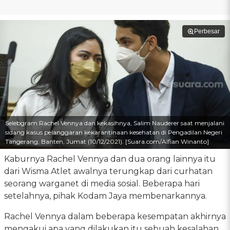
Perbesar
Selebgram Rachel Vennya dan kekasihnya, Salim Nauderer saat menjalani
sidang kasus pelanggaran kekarantinaan kesehatan di Pengadilan Negeri
Tangerang, Banten, Jumat (10/12/2021). [Suara.com/Alfian Winanto]
Kaburnya Rachel Vennya dan dua orang lainnya itu
dari Wisma Atlet awalnya terungkap dari curhatan
seorang warganet di media sosial. Beberapa hari
setelahnya, pihak Kodam Jaya membenarkannya.
Rachel Vennya dalam beberapa kesempatan akhirnya
mengakui apa yang dilakukan itu sebuah kesalahan.