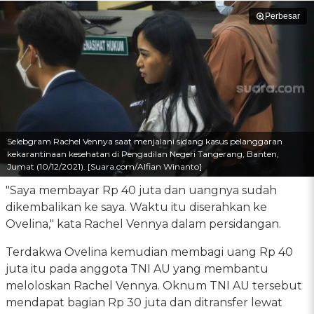
Perbesar
Selebgram Rachel Vennya saat menjalani sidang kasus pelanggaran
kekarantinaan kesehatan di Pengadilan Negeri Tangerang, Banten,
Jumat (10/12/2021). [Suara.com/Alfian Winanto]
"Saya membayar Rp 40 juta dan uangnya sudah
dikembalikan ke saya. Waktu itu diserahkan ke
Ovelina," kata Rachel Vennya dalam persidangan.
Terdakwa Ovelina kemudian membagi uang Rp 40
juta itu pada anggota TNI AU yang membantu
meloloskan Rachel Vennya. Oknum TNI AU tersebut
mendapat bagian Rp 30 juta dan ditransfer lewat