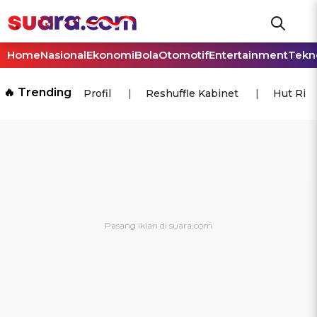
Home
Nasional
Ekonomi
Bola
Otomotif
Entertainment
Tekn
🔥 Trending
Profil
Reshuffle Kabinet
Hut Ri