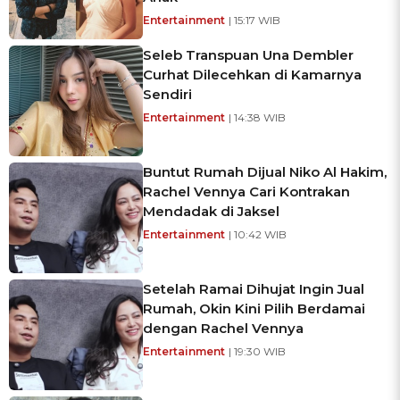
Entertainment
| 15:17 WIB
Seleb Transpuan Una Dembler
Curhat Dilecehkan di Kamarnya
Sendiri
Entertainment
| 14:38 WIB
Buntut Rumah Dijual Niko Al Hakim,
Rachel Vennya Cari Kontrakan
Mendadak di Jaksel
Entertainment
| 10:42 WIB
Setelah Ramai Dihujat Ingin Jual
Rumah, Okin Kini Pilih Berdamai
dengan Rachel Vennya
Entertainment
| 19:30 WIB