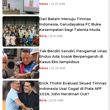
News
| 23:29 WIB
Dari Batam Menuju Timnas
Indonesia, Garudayaksa FC Buka
Kesempatan bagi Talenta Muda
Bola
| 23:15 WIB
Tak Berdiri Sendiri, Pengamat Unas
Endus Ada Sosok Berpengaruh di
Kasus Eks Jampidsus
News
| 23:05 WIB
Erick Thohir Evaluasi Skuad Timnas
Indonesia Usai Gagal di Piala AFF
2026, John Herdman Out?
Bola
| 22:59 WIB