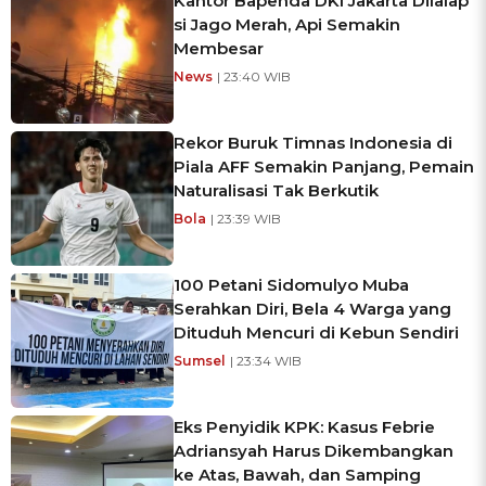
Kantor Bapenda DKI Jakarta Dilalap
si Jago Merah, Api Semakin
Membesar
News
| 23:40 WIB
Rekor Buruk Timnas Indonesia di
Piala AFF Semakin Panjang, Pemain
Naturalisasi Tak Berkutik
Bola
| 23:39 WIB
100 Petani Sidomulyo Muba
Serahkan Diri, Bela 4 Warga yang
Dituduh Mencuri di Kebun Sendiri
Sumsel
| 23:34 WIB
Eks Penyidik KPK: Kasus Febrie
Adriansyah Harus Dikembangkan
ke Atas, Bawah, dan Samping