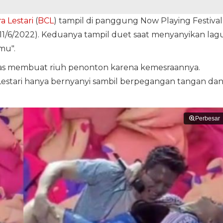
a Lestari
(
BCL
) tampil di panggung Now Playing Festival
(11/6/2022). Keduanya tampil duet saat menyanyikan lag
mu".
as membuat riuh penonton karena kemesraannya.
Lestari hanya bernyanyi sambil berpegangan tangan da
Perbesar