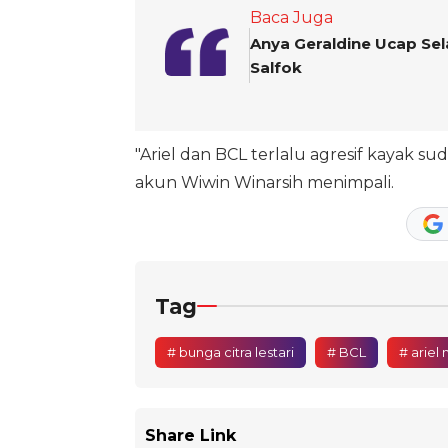
Baca Juga
Anya Geraldine Ucap Sel
Salfok
"Ariel dan BCL terlalu agresif kayak su
akun Wiwin Winarsih menimpali.
Tag
# bunga citra lestari
# BCL
# ariel
Share Link