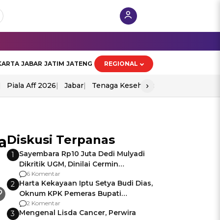
KARTA
JABAR
JATIM
JATENG
REGIONAL
›
Piala Aff 2026
Jabar
Tenaga Kesehatan
Ppad
Diskusi Terpanas
a
Sayembara Rp10 Juta Dedi Mulyadi
1
Dikritik UGM, Dinilai Cermin
Gagalnya Negara Jamin Keamanan
6 Komentar
Harta Kekayaan Iptu Setya Budi Dias,
2
Oknum KPK Pemeras Bupati
Pemalang
2 Komentar
Mengenal Lisda Cancer, Perwira
3