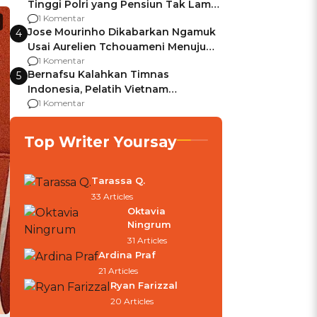
Tinggi Polri yang Pensiun Tak Lama
Usai Jadi Brigjen
1 Komentar
Jose Mourinho Dikabarkan Ngamuk
4
Usai Aurelien Tchouameni Menuju
Manchester United
1 Komentar
Bernafsu Kalahkan Timnas
5
Indonesia, Pelatih Vietnam
Berencana Pakai Jimat di Pakansari
1 Komentar
Top Writer Yoursay
Tarassa Q.
33 Articles
Oktavia
Ningrum
31 Articles
Ardina Praf
21 Articles
Ryan Farizzal
20 Articles