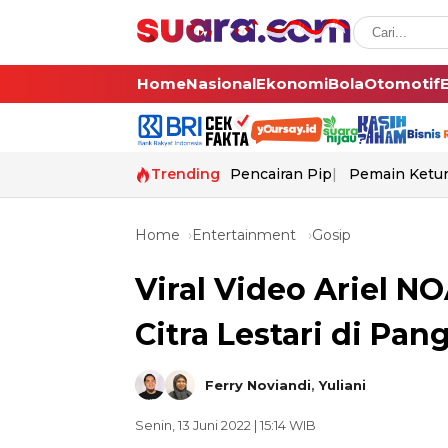
Home
Nasional
Ekonomi
Bola
Otomotif
Trending
Pencairan Pip
Pemain Ketur
Home
Entertainment
Gosip
Viral Video Ariel 
Citra Lestari di Pa
Ferry Noviandi
,
Yuliani
Senin, 13 Juni 2022 | 15:14 WIB