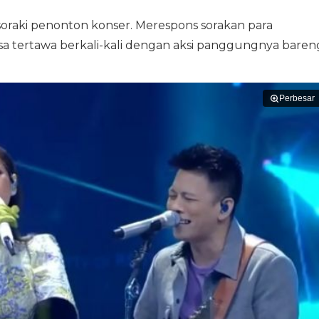
isoraki penonton konser. Merespons sorakan para
isa tertawa berkali-kali dengan aksi panggungnya baren
Perbesar