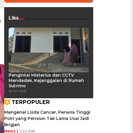
Liks
u
n
Pengintai Misterius dan CCTV
Mendadak, Kejanggalan di Rumah
Sutrimo
16:00 WIB
TERPOPULER
Mengenal Lisda Cancer, Perwira Tinggi
Polri yang Pensiun Tak Lama Usai Jadi
Brigjen
News |
11:22 WIB