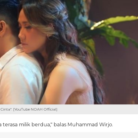
 Cinta". [YouTube NOAH Official]
 terasa milik berdua," balas Muhammad Wirjo.