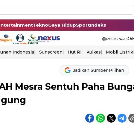
Entertainment
Tekno
Gaya Hidup
Sport
Indeks
REGIONAL:
JA
unan Indonesia
Sunscreen
Hut Ri
Kulkas
Mobil Listrik
Jadikan Sumber Pilihan
NOAH Mesra Sentuh Paha Bung
nggung