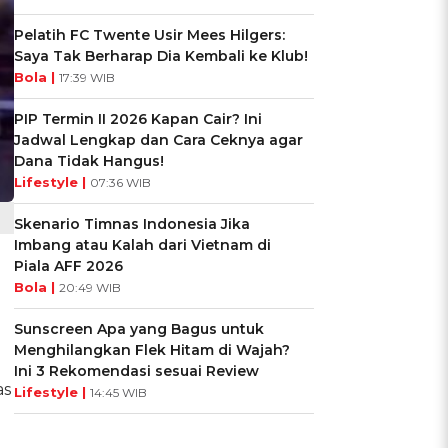
Pelatih FC Twente Usir Mees Hilgers:
Saya Tak Berharap Dia Kembali ke Klub!
Bola |
17:39 WIB
PIP Termin II 2026 Kapan Cair? Ini
Jadwal Lengkap dan Cara Ceknya agar
Dana Tidak Hangus!
Lifestyle |
07:36 WIB
Skenario Timnas Indonesia Jika
Imbang atau Kalah dari Vietnam di
Piala AFF 2026
Bola |
20:49 WIB
Sunscreen Apa yang Bagus untuk
Menghilangkan Flek Hitam di Wajah?
Ini 3 Rekomendasi sesuai Review
as
Lifestyle |
14:45 WIB