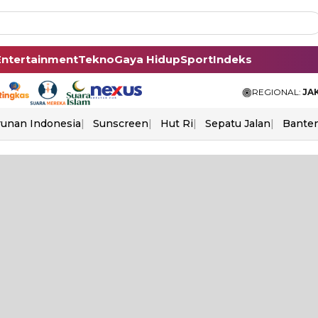
Entertainment
Tekno
Gaya Hidup
Sport
Indeks
REGIONAL:
JA
unan Indonesia
Sunscreen
Hut Ri
Sepatu Jalan
Bante