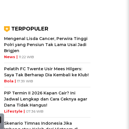
TERPOPULER
Mengenal Lisda Cancer, Perwira Tinggi
Polri yang Pensiun Tak Lama Usai Jadi
Brigjen
News |
11:22 WIB
Pelatih FC Twente Usir Mees Hilgers:
Saya Tak Berharap Dia Kembali ke Klub!
Bola |
17:39 WIB
PIP Termin II 2026 Kapan Cair? Ini
Jadwal Lengkap dan Cara Ceknya agar
Dana Tidak Hangus!
Lifestyle |
07:36 WIB
Skenario Timnas Indonesia Jika