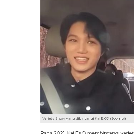
Variety Show yang dibintangi Kai EXO (Soompi)
Pada 2021, Kai EXO membintangi varie