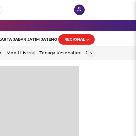
KARTA
JABAR
JATIM
JATENG
REGIONAL
›
n
Mobil Listrik
Tenaga Kesehatan
Piala Aff 2026
Ekono