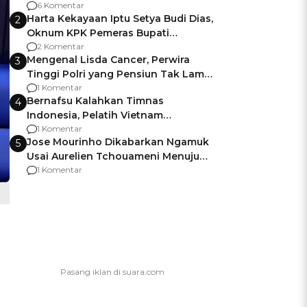
Gagalnya Negara Jamin Keamanan
6 Komentar
Harta Kekayaan Iptu Setya Budi Dias,
2
Oknum KPK Pemeras Bupati
Pemalang
2 Komentar
Mengenal Lisda Cancer, Perwira
3
Tinggi Polri yang Pensiun Tak Lama
Usai Jadi Brigjen
1 Komentar
Bernafsu Kalahkan Timnas
4
Indonesia, Pelatih Vietnam
Berencana Pakai Jimat di Pakansari
1 Komentar
Jose Mourinho Dikabarkan Ngamuk
5
Usai Aurelien Tchouameni Menuju
Manchester United
1 Komentar