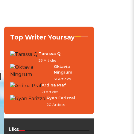
Top Writer Yoursay
Tarassa Q.
33 Articles
Oktavia
Ningrum
31 Articles
Ardina Praf
21 Articles
Ryan Farizzal
20 Articles
Liks