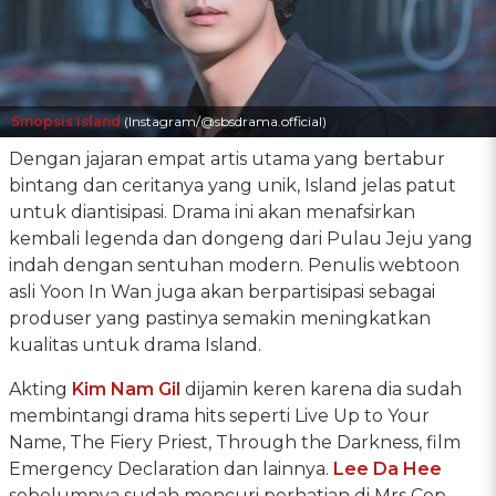
Sinopsis Island
(Instagram/@sbsdrama.official)
Dengan jajaran empat artis utama yang bertabur
bintang dan ceritanya yang unik, Island jelas patut
untuk diantisipasi. Drama ini akan menafsirkan
kembali legenda dan dongeng dari Pulau Jeju yang
indah dengan sentuhan modern. Penulis webtoon
asli Yoon In Wan juga akan berpartisipasi sebagai
produser yang pastinya semakin meningkatkan
kualitas untuk drama Island.
Akting
Kim Nam Gil
dijamin keren karena dia sudah
membintangi drama hits seperti Live Up to Your
Name, The Fiery Priest, Through the Darkness, film
Emergency Declaration dan lainnya.
Lee Da Hee
sebelumnya sudah mencuri perhatian di Mrs Cop,