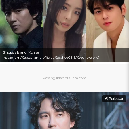
Sinopsis Island (Kolase
Instagram/@sbsdrama.official/@dahee0315/@eunwo.o_c)
Perbesar