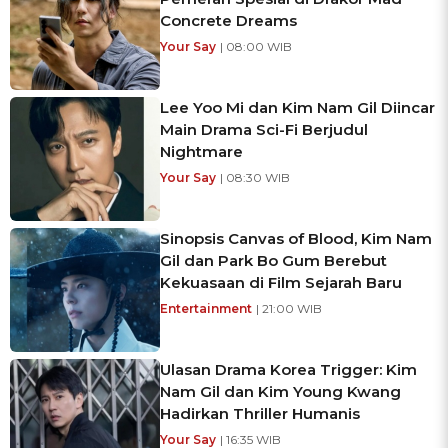
Concrete Dreams
Your Say
| 08:00 WIB
Lee Yoo Mi dan Kim Nam Gil Diincar
Main Drama Sci-Fi Berjudul
Nightmare
Your Say
| 08:30 WIB
Sinopsis Canvas of Blood, Kim Nam
Gil dan Park Bo Gum Berebut
Kekuasaan di Film Sejarah Baru
Entertainment
| 21:00 WIB
Ulasan Drama Korea Trigger: Kim
Nam Gil dan Kim Young Kwang
Hadirkan Thriller Humanis
Your Say
| 16:35 WIB