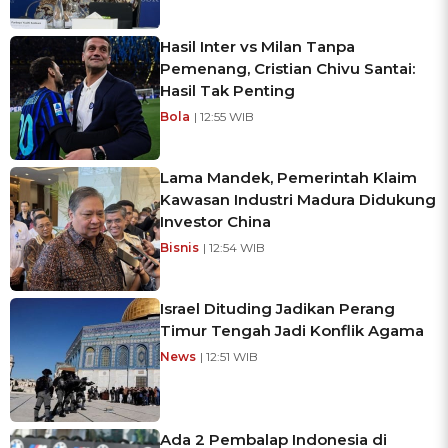
Hasil Inter vs Milan Tanpa
Pemenang, Cristian Chivu Santai:
Hasil Tak Penting
Bola
| 12:55 WIB
Lama Mandek, Pemerintah Klaim
Kawasan Industri Madura Didukung
Investor China
Bisnis
| 12:54 WIB
Israel Dituding Jadikan Perang
Timur Tengah Jadi Konflik Agama
News
| 12:51 WIB
Ada 2 Pembalap Indonesia di