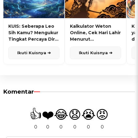
KUIS: Seberapa Leo
Kalkulator Weton
KU
Sih Kamu? Mengukur
Online, Cek Hari Lahir
ya
Tingkat Percaya Diri
Menurut
de
dan Karisma
Penanggalan Jawa
Ikuti Kuisnya ➔
Ikuti Kuisnya ➔
Komentar
👍
❤️
😂
😧
😭
😡
0
0
0
0
0
0