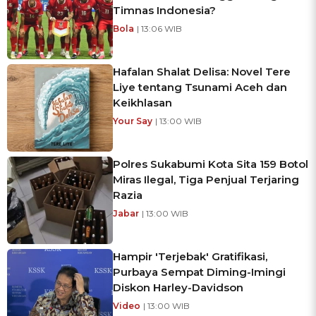
Timnas Indonesia?
Bola
| 13:06 WIB
Hafalan Shalat Delisa: Novel Tere
Liye tentang Tsunami Aceh dan
Keikhlasan
Your Say
| 13:00 WIB
Polres Sukabumi Kota Sita 159 Botol
Miras Ilegal, Tiga Penjual Terjaring
Razia
Jabar
| 13:00 WIB
Hampir 'Terjebak' Gratifikasi,
Purbaya Sempat Diming-Imingi
Diskon Harley-Davidson
Video
| 13:00 WIB