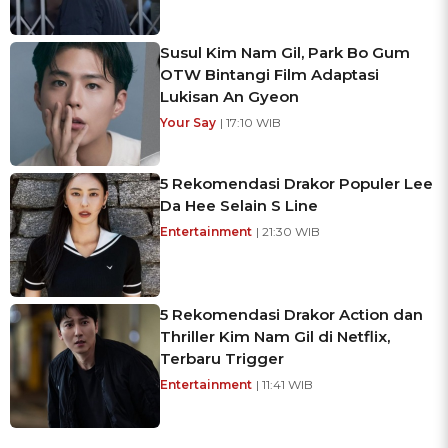
Susul Kim Nam Gil, Park Bo Gum
OTW Bintangi Film Adaptasi
Lukisan An Gyeon
Your Say
| 17:10 WIB
5 Rekomendasi Drakor Populer Lee
Da Hee Selain S Line
Entertainment
| 21:30 WIB
5 Rekomendasi Drakor Action dan
Thriller Kim Nam Gil di Netflix,
Terbaru Trigger
Entertainment
| 11:41 WIB