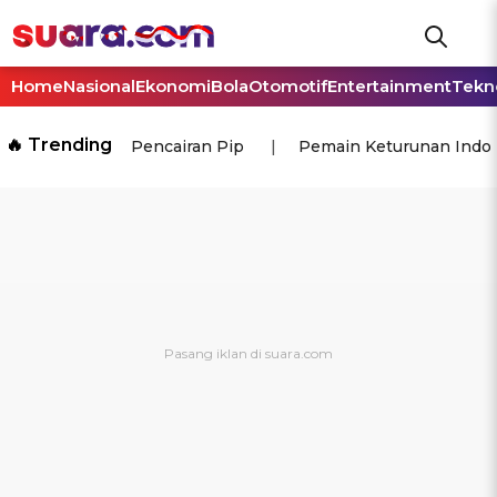
Home
Nasional
Ekonomi
Bola
Otomotif
Entertainment
Tekn
🔥 Trending
Pencairan Pip
Pemain Keturunan Indo