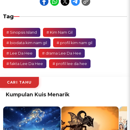
Tag
# Sinopsis Island
# Kim Nam Gil
# biodata kim nam gil
# profil kim nam gil
# Lee Da Hee
# drama Lee Da Hee
# fakta Lee Da Hee
# profil lee da hee
CARI TAHU
Kumpulan Kuis Menarik