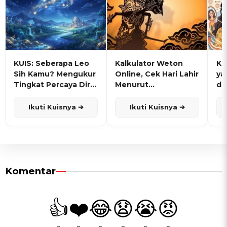
KUIS: Seberapa Leo
Kalkulator Weton
KU
Sih Kamu? Mengukur
Online, Cek Hari Lahir
ya
Tingkat Percaya Diri
Menurut
de
dan Karisma
Penanggalan Jawa
Ikuti Kuisnya ➔
Ikuti Kuisnya ➔
Komentar
👍
❤️
😂
😧
😭
😡