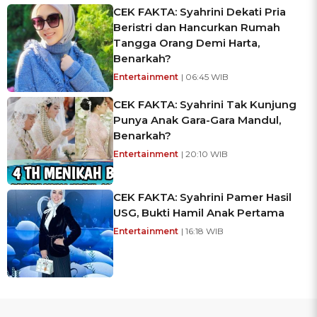
CEK FAKTA: Syahrini Dekati Pria
Beristri dan Hancurkan Rumah
Tangga Orang Demi Harta,
Benarkah?
Entertainment
| 06:45 WIB
CEK FAKTA: Syahrini Tak Kunjung
Punya Anak Gara-Gara Mandul,
Benarkah?
Entertainment
| 20:10 WIB
CEK FAKTA: Syahrini Pamer Hasil
USG, Bukti Hamil Anak Pertama
Entertainment
| 16:18 WIB