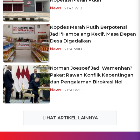
News
| 21:43 WIB
Kopdes Merah Putih Berpotensi
Jadi 'Hambalang Kecil', Masa Depan
Desa Digadaikan
News
| 21:36 WIB
Norman Joesoef Jadi Wamenhan?
Pakar: Rawan Konflik Kepentingan
dan Pengalaman Birokrasi Nol
News
| 21:30 WIB
LIHAT ARTIKEL LAINNYA