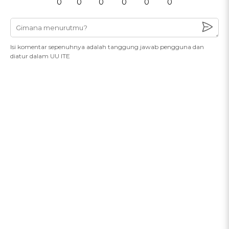
0
0
0
0
0
0
Isi komentar sepenuhnya adalah tanggung jawab pengguna dan
diatur dalam UU ITE