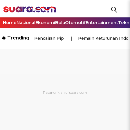
Home
Nasional
Ekonomi
Bola
Otomotif
Entertainment
Tekn
🔥 Trending
Pencairan Pip
Pemain Keturunan Indo