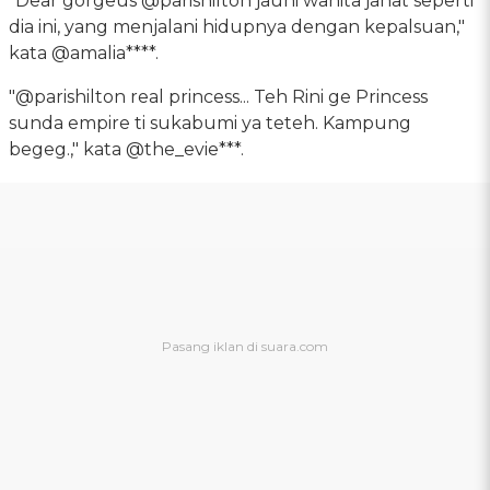
"Dear gorgeus @parishilton jauhi wanita jahat seperti
dia ini, yang menjalani hidupnya dengan kepalsuan,"
kata @amalia****.
"@parishilton real princess... Teh Rini ge Princess
sunda empire ti sukabumi ya teteh. Kampung
begeg.," kata @the_evie***.