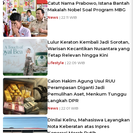
Catut Nama Prabowo, Istana Bantah
Makalah Nobel Soal Program MBG
News
| 22:11 WIB
Lulur Keraton Kembali Jadi Sorotan,
Warisan Kecantikan Nusantara yang
Tetap Relevan hingga Kini
Lifestyle
| 22:09 WIB
Calon Hakim Agung Usul RUU
Perampasan Diganti Jadi
Pemulihan Aset, Menkum Tunggu
Langkah DPR
News
| 22:01 WIB
Dinilai Keliru, Mahasiswa Layangkan
Nota Keberatan atas Inpres
Koperasi Merah Putih