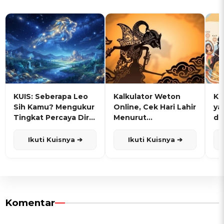
KUIS: Seberapa Leo
Kalkulator Weton
KU
Sih Kamu? Mengukur
Online, Cek Hari Lahir
ya
Tingkat Percaya Diri
Menurut
de
dan Karisma
Penanggalan Jawa
Ikuti Kuisnya ➔
Ikuti Kuisnya ➔
Komentar