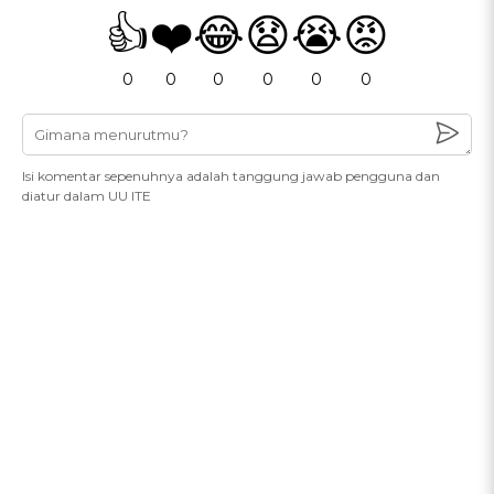
👍
❤️
😂
😧
😭
😡
0
0
0
0
0
0
Isi komentar sepenuhnya adalah tanggung jawab pengguna dan
diatur dalam UU ITE