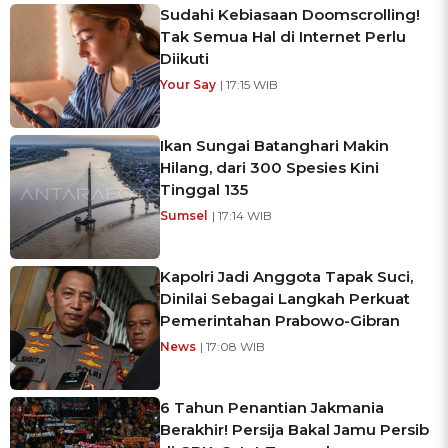
Sudahi Kebiasaan Doomscrolling!
Tak Semua Hal di Internet Perlu
Diikuti
Your Say
| 17:15 WIB
Ikan Sungai Batanghari Makin
Hilang, dari 300 Spesies Kini
Tinggal 135
Sumsel
| 17:14 WIB
Kapolri Jadi Anggota Tapak Suci,
Dinilai Sebagai Langkah Perkuat
Pemerintahan Prabowo-Gibran
News
| 17:08 WIB
6 Tahun Penantian Jakmania
Berakhir! Persija Bakal Jamu Persib