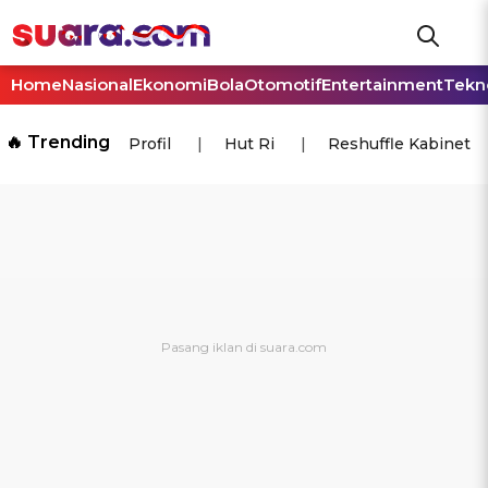
Home
Nasional
Ekonomi
Bola
Otomotif
Entertainment
Tekn
🔥 Trending
Profil
Hut Ri
Reshuffle Kabinet