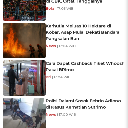
di GBK, Catat Tanggalnya
Bola
| 17:05 WIB
Karhutla Meluas 10 Hektare di
Kobar, Asap Mulai Dekati Bandara
Pangkalan Bun
News
| 17:04 WIB
Cara Dapat Cashback Tiket Whoosh
Pakai BRImo
Bri
| 17:04 WIB
Polisi Dalami Sosok Febrio Adiono
di Kasus Kematian Sutrimo
News
| 17:00 WIB