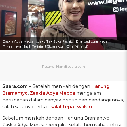
Zaskia Adya Mecca Ngaku Tak Suka Fashion Branded Luar Negeri:
Pikirannya Masih Terjajah! (Suara.com/Dini Afrianti)
Suara.com -
Setelah menikah dengan
Hanung
Bramantyo
,
Zaskia Adya Mecca
mengalami
perubahan dalam banyak prinsip dan pandangannya,
salah satunya terkait
salat tepat waktu
.
Sebelum menikah dengan Hanung Bramantyo,
Zaskia Adya Mecca mengaku selalu berusaha untuk