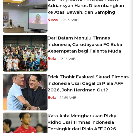
Adriansyah Harus Dikembangkan
ke Atas, Bawah, dan Samping
News
| 23:29 WIB
Dari Batam Menuju Timnas
Indonesia, Garudayaksa FC Buka
Kesempatan bagi Talenta Muda
Bola
| 23:15 WIB
Erick Thohir Evaluasi Skuad Timnas
Indonesia Usai Gagal di Piala AFF
2026, John Herdman Out?
Bola
| 22:59 WIB
Kata-kata Mengharukan Rizky
Ridho Usai Timnas Indonesia
Tersingkir dari Piala AFF 2026