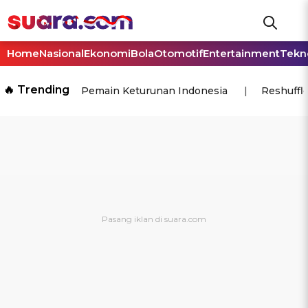
Home
Nasional
Ekonomi
Bola
Otomotif
Entertainment
Tekn
🔥 Trending
Pemain Keturunan Indonesia
Reshuffl