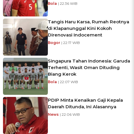
Bola
| 22:36 WIB
Tangis Haru Karsa, Rumah Reotnya
di Klapanunggal Kini Kokoh
Direnovasi Indocement
Bogor
| 22:17 WIB
Singapura Tahan Indonesia: Garuda
Terhenti, Wasit Oman Dituding
Biang Kerok
Bola
| 22:07 WIB
PDIP Minta Kenaikan Gaji Kepala
Daerah Ditunda, Ini Alasannya
News
| 22:06 WIB