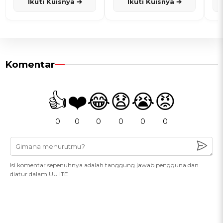
Ikuti Kuisnya ➔
Ikuti Kuisnya ➔
Komentar
👍
❤️
😂
😧
😭
😡
0
0
0
0
0
0
Isi komentar sepenuhnya adalah tanggung jawab pengguna dan
diatur dalam UU ITE