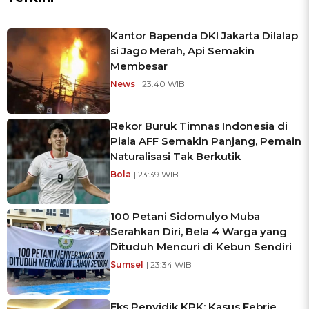
Kantor Bapenda DKI Jakarta Dilalap
si Jago Merah, Api Semakin
Membesar
News
| 23:40 WIB
Rekor Buruk Timnas Indonesia di
Piala AFF Semakin Panjang, Pemain
Naturalisasi Tak Berkutik
Bola
| 23:39 WIB
100 Petani Sidomulyo Muba
Serahkan Diri, Bela 4 Warga yang
Dituduh Mencuri di Kebun Sendiri
Sumsel
| 23:34 WIB
Eks Penyidik KPK: Kasus Febrie