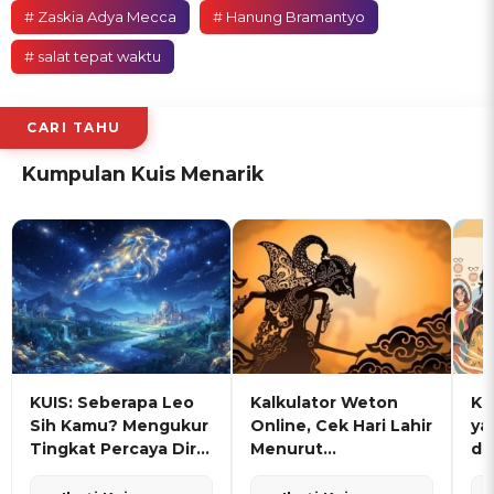
# Zaskia Adya Mecca
# Hanung Bramantyo
# salat tepat waktu
CARI TAHU
Kumpulan Kuis Menarik
KUIS: Seberapa Leo
Kalkulator Weton
KU
Sih Kamu? Mengukur
Online, Cek Hari Lahir
ya
Tingkat Percaya Diri
Menurut
de
dan Karisma
Penanggalan Jawa