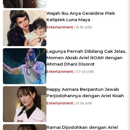
Wajah Ibu Anya Geraldine Plek
Ketiplek Luna Maya
Entertainment
| 19:18 WIB
Lagunya Pernah Dibilang Gak Jelas,
Momen Akrab Ariel NOAH dengan
Ahmad Dhani Disorot
Entertainment
| 07:45 WIB
Happy Asmara Berpantun Jawab
Perjodohannya dengan Ariel Noah
Entertainment
| 19:56 WIB
Ramai Dijodohkan dengan Ariel