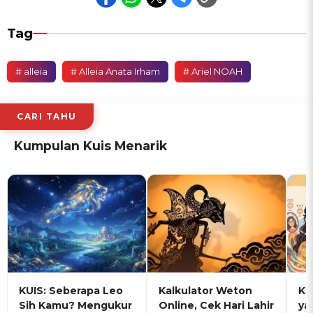
Tag
# alleia
# Alleia Anata Irham
# Ariel NOAH
CARI TAHU
Kumpulan Kuis Menarik
KUIS: Seberapa Leo
Kalkulator Weton
KU
Sih Kamu? Mengukur
Online, Cek Hari Lahir
ya