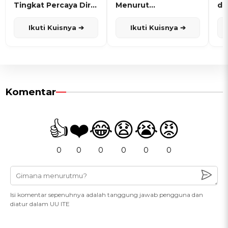
Tingkat Percaya Diri
Menurut
de
dan Karisma
Penanggalan Jawa
Ikuti Kuisnya ➔
Ikuti Kuisnya ➔
Komentar
👍
❤️
😂
😧
😭
😡
0
0
0
0
0
0
Isi komentar sepenuhnya adalah tanggung jawab pengguna dan
diatur dalam UU ITE