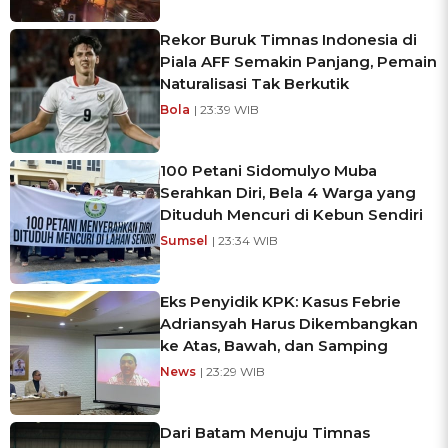
Rekor Buruk Timnas Indonesia di
Piala AFF Semakin Panjang, Pemain
Naturalisasi Tak Berkutik
Bola
| 23:39 WIB
100 Petani Sidomulyo Muba
Serahkan Diri, Bela 4 Warga yang
Dituduh Mencuri di Kebun Sendiri
Sumsel
| 23:34 WIB
Eks Penyidik KPK: Kasus Febrie
Adriansyah Harus Dikembangkan
ke Atas, Bawah, dan Samping
News
| 23:29 WIB
Dari Batam Menuju Timnas