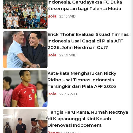
Indonesia, Garudayaksa FC Buka
Kesempatan bagi Talenta Muda
Bola
| 23:15 WIB
Erick Thohir Evaluasi Skuad Timnas
Indonesia Usai Gagal di Piala AFF
2026, John Herdman Out?
Bola
| 22:59 WIB
Kata-kata Mengharukan Rizky
Ridho Usai Timnas Indonesia
Tersingkir dari Piala AFF 2026
Bola
| 22:36 WIB
Tangis Haru Karsa, Rumah Reotnya
di Klapanunggal Kini Kokoh
Direnovasi Indocement
Bogor
| 22:17 WIB