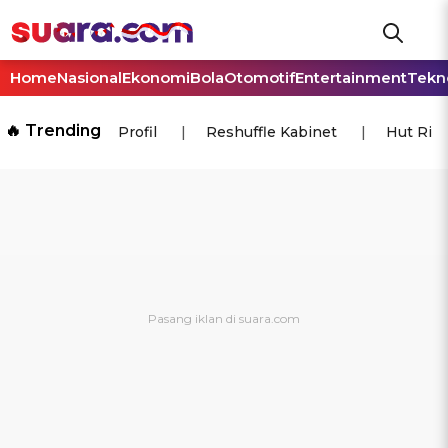
Home
Nasional
Ekonomi
Bola
Otomotif
Entertainment
Tekn
🔥 Trending
Profil
Reshuffle Kabinet
Hut Ri