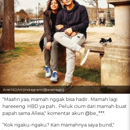
Ariel NOAH [Instagram/@arielnoah]
"Maafin yaa, mamah nggak bisa hadir.. Mamah lagi
hareeeng. HBD ya pah... Peluk cium dari mamah buat
papah sama Alleia," komentar akun @be_***.
"Kok ngaku-ngaku? Kan mamahnya saya bund,"