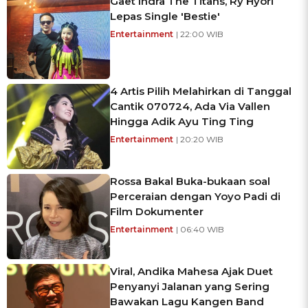
Gaet Indra The Titans, Ry Hyori
Lepas Single 'Bestie'
Entertainment
| 22:00 WIB
4 Artis Pilih Melahirkan di Tanggal
Cantik 070724, Ada Via Vallen
Hingga Adik Ayu Ting Ting
Entertainment
| 20:20 WIB
Rossa Bakal Buka-bukaan soal
Perceraian dengan Yoyo Padi di
Film Dokumenter
Entertainment
| 06:40 WIB
Viral, Andika Mahesa Ajak Duet
Penyanyi Jalanan yang Sering
Bawakan Lagu Kangen Band