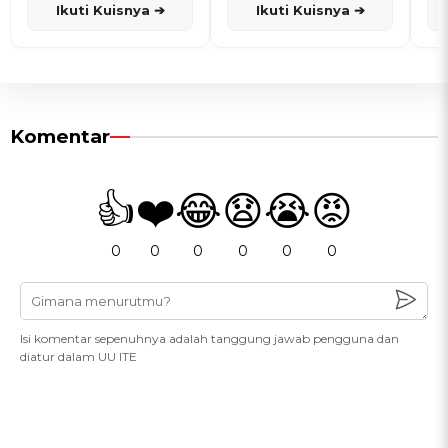
Ikuti Kuisnya ➔
Ikuti Kuisnya ➔
Komentar
👍
❤️
😂
😧
😭
😡
0
0
0
0
0
0
Isi komentar sepenuhnya adalah tanggung jawab pengguna dan
diatur dalam UU ITE