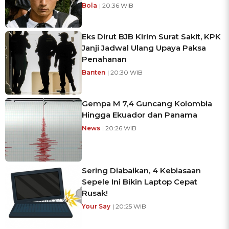
Bola
| 20:36 WIB
Eks Dirut BJB Kirim Surat Sakit, KPK
Janji Jadwal Ulang Upaya Paksa
Penahanan
Banten
| 20:30 WIB
Gempa M 7,4 Guncang Kolombia
Hingga Ekuador dan Panama
News
| 20:26 WIB
Sering Diabaikan, 4 Kebiasaan
Sepele Ini Bikin Laptop Cepat
Rusak!
Your Say
| 20:25 WIB