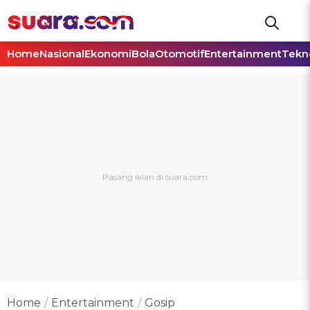
Home
Nasional
Ekonomi
Bola
Otomotif
Entertainment
Tekn
Home
Entertainment
Gosip