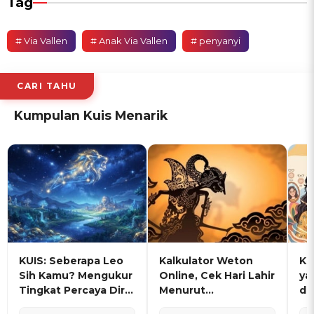
Tag
# Via Vallen
# Anak Via Vallen
# penyanyi
CARI TAHU
Kumpulan Kuis Menarik
KUIS: Seberapa Leo
Kalkulator Weton
KU
Sih Kamu? Mengukur
Online, Cek Hari Lahir
ya
Tingkat Percaya Diri
Menurut
de
dan Karisma
Penanggalan Jawa