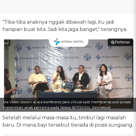
"Tiba-tiba anaknya nggak dibawah lagi, itu jadi
harapan buat kita. Jadi kita jaga banget," terangnya.
Perbesar
Via Vallen dalam acara konferensi pers virtual saat membahas soal proses
melahirkan anak pertama pada Selasa (8/7/2024). [Istimewa]
Setelah melalui masa-masa itu, timbul lagi masalah
baru. Di mana bayi tersebut berada di posisi sungsang.