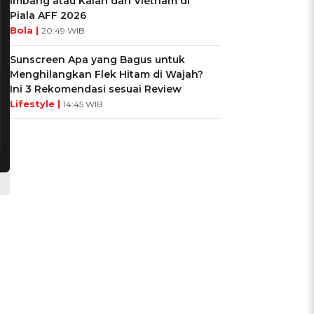
Imbang atau Kalah dari Vietnam di
Piala AFF 2026
Bola |
20:49 WIB
Sunscreen Apa yang Bagus untuk
Menghilangkan Flek Hitam di Wajah?
Ini 3 Rekomendasi sesuai Review
Lifestyle |
14:45 WIB