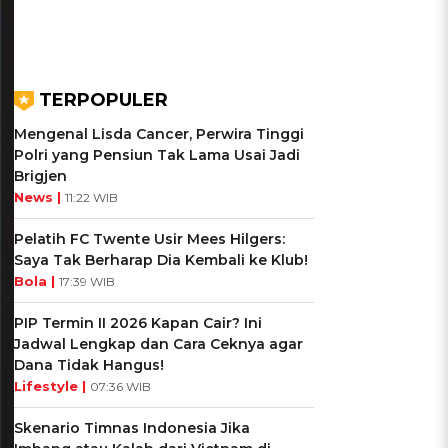
TERPOPULER
Mengenal Lisda Cancer, Perwira Tinggi
Polri yang Pensiun Tak Lama Usai Jadi
Brigjen
News |
11:22 WIB
Pelatih FC Twente Usir Mees Hilgers:
Saya Tak Berharap Dia Kembali ke Klub!
Bola |
17:39 WIB
PIP Termin II 2026 Kapan Cair? Ini
Jadwal Lengkap dan Cara Ceknya agar
Dana Tidak Hangus!
Lifestyle |
07:36 WIB
Skenario Timnas Indonesia Jika