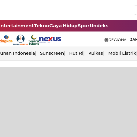
Entertainment
Tekno
Gaya Hidup
Sport
Indeks
REGIONAL:
JA
unan Indonesia
Sunscreen
Hut Ri
Kulkas
Mobil Listrik