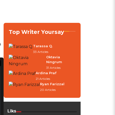
Top Writer Yoursay
a
Tarassa Q.
33 Articles
Oktavia
Ningrum
31 Articles
Ardina Praf
21 Articles
Ryan Farizzal
20 Articles
Liks