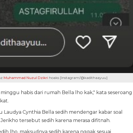
az
Muhammad Nuzul Dzikri
hoaks [Instagram/@kadithaayuu]
 minggu habis dari rumah Bella lho kak," kata seseroang
kat.
 Laudya Cynthia Bella sedih mendengar kabar soal
Jerikho tersebut sedih karena merasa difitnah.
 sedih lho, maksudnya sedih karena nggak sesuai