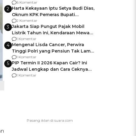
Gagalnya Negara Jamin Keamanan
6 Komentar
Harta Kekayaan Iptu Setya Budi Dias,
2
Oknum KPK Pemeras Bupati
Pemalang
2 Komentar
Jakarta Siap Pungut Pajak Mobil
3
Listrik Tahun Ini, Kendaraan Mewah
Kena hingga 75% PKB
1 Komentar
Mengenal Lisda Cancer, Perwira
4
Tinggi Polri yang Pensiun Tak Lama
Usai Jadi Brigjen
1 Komentar
PIP Termin II 2026 Kapan Cair? Ini
5
Jadwal Lengkap dan Cara Ceknya
agar Dana Tidak Hangus!
1 Komentar
an