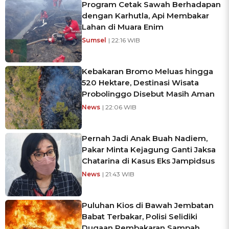
Program Cetak Sawah Berhadapan
dengan Karhutla, Api Membakar
Lahan di Muara Enim
Sumsel
| 22:16 WIB
Kebakaran Bromo Meluas hingga
520 Hektare, Destinasi Wisata
Probolinggo Disebut Masih Aman
News
| 22:06 WIB
Pernah Jadi Anak Buah Nadiem,
Pakar Minta Kejagung Ganti Jaksa
Chatarina di Kasus Eks Jampidsus
News
| 21:43 WIB
Puluhan Kios di Bawah Jembatan
Babat Terbakar, Polisi Selidiki
Dugaan Pembakaran Sampah