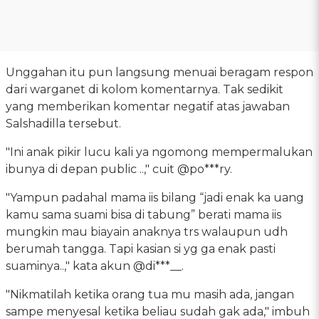
Unggahan itu pun langsung menuai beragam respon
dari warganet di kolom komentarnya. Tak sedikit
yang memberikan komentar negatif atas jawaban
Salshadilla tersebut.
"Ini anak pikir lucu kali ya ngomong mempermalukan
ibunya di depan public ..," cuit @po***ry.
"Yampun padahal mama iis bilang “jadi enak ka uang
kamu sama suami bisa di tabung” berati mama iis
mungkin mau biayain anaknya trs walaupun udh
berumah tangga. Tapi kasian si yg ga enak pasti
suaminya..," kata akun @di***__.
"Nikmatilah ketika orang tua mu masih ada, jangan
sampe menyesal ketika beliau sudah gak ada," imbuh