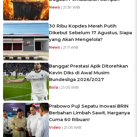
News
| 21:39 WIB
30 Ribu Kopdes Merah Putih
Dikebut Sebelum 17 Agustus, Siapa
yang Akan Mengelola?
News
| 21:11 WIB
Bangga! Prestasi Apik Ditorehkan
Kevin Diks di Awal Musim
Bundesliga 2026/2027
Bola
| 21:05 WIB
Prabowo Puji Sepatu Inovasi BRIN
Berbahan Limbah Sawit, Harganya
Cuma 60 Ribuan!
Video
| 21:05 WIB