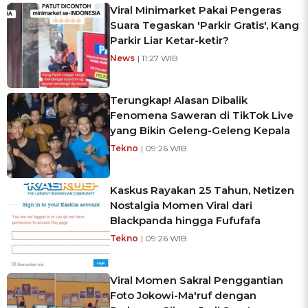
Viral Minimarket Pakai Pengeras
Suara Tegaskan 'Parkir Gratis', Kang
Parkir Liar Ketar-ketir?
News
| 11:27 WIB
Terungkap! Alasan Dibalik
Fenomena Saweran di TikTok Live
yang Bikin Geleng-Geleng Kepala
Tekno
| 09:26 WIB
Kaskus Rayakan 25 Tahun, Netizen
Nostalgia Momen Viral dari
Blackpanda hingga Fufufafa
Tekno
| 09:26 WIB
Viral Momen Sakral Penggantian
Foto Jokowi-Ma'ruf dengan