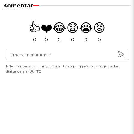
Komentar
👍
❤️
😂
😧
😭
😡
0
0
0
0
0
0
Isi komentar sepenuhnya adalah tanggung jawab pengguna dan
diatur dalam UU ITE