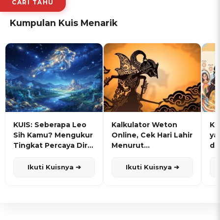
CARI TAHU
Kumpulan Kuis Menarik
KUIS: Seberapa Leo
Kalkulator Weton
KU
Sih Kamu? Mengukur
Online, Cek Hari Lahir
ya
Tingkat Percaya Diri
Menurut
de
dan Karisma
Penanggalan Jawa
Ikuti Kuisnya ➔
Ikuti Kuisnya ➔