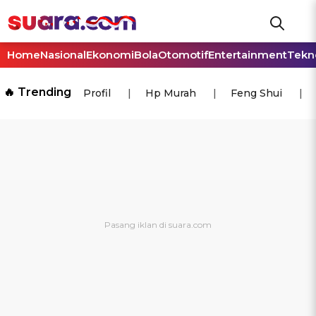
Home
Nasional
Ekonomi
Bola
Otomotif
Entertainment
Tekn
🔥 Trending
Profil
Hp Murah
Feng Shui