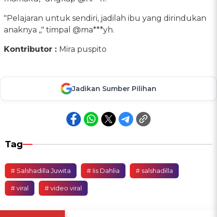
"Pelajaran untuk sendiri, jadilah ibu yang dirindukan
anaknya ,," timpal @ma***yh.
Kontributor :
Mira puspito
Jadikan Sumber Pilihan
Tag
# Salshadilla Juwita
# Iis Dahlia
# salshadilla
# viral
# video viral