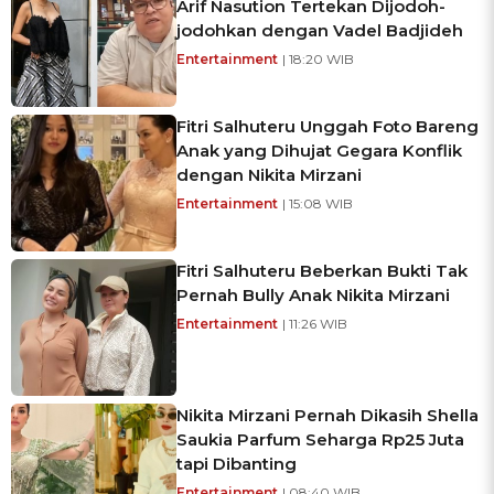
Arif Nasution Tertekan Dijodoh-
jodohkan dengan Vadel Badjideh
Entertainment
| 18:20 WIB
Fitri Salhuteru Unggah Foto Bareng
Anak yang Dihujat Gegara Konflik
dengan Nikita Mirzani
Entertainment
| 15:08 WIB
Fitri Salhuteru Beberkan Bukti Tak
Pernah Bully Anak Nikita Mirzani
Entertainment
| 11:26 WIB
Nikita Mirzani Pernah Dikasih Shella
Saukia Parfum Seharga Rp25 Juta
tapi Dibanting
Entertainment
| 08:40 WIB