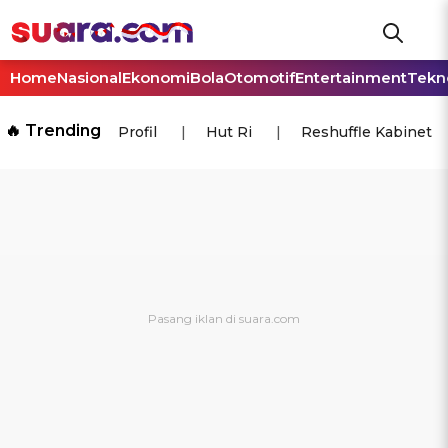
Home
Nasional
Ekonomi
Bola
Otomotif
Entertainment
Tekn
🔥 Trending
Profil
Hut Ri
Reshuffle Kabinet