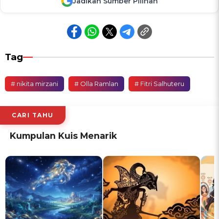
Jadikan Sumber Pilihan
Tag
# nikita mirzani
# Olla Ramlan
# Fitri Salhuteru
CARI TAHU
Kumpulan Kuis Menarik