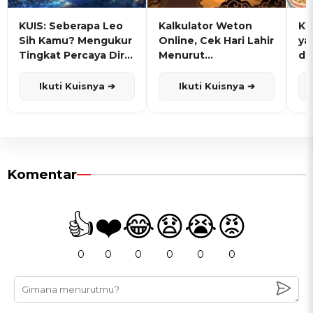
KUIS: Seberapa Leo
Kalkulator Weton
KU
Sih Kamu? Mengukur
Online, Cek Hari Lahir
ya
Tingkat Percaya Diri
Menurut
de
dan Karisma
Penanggalan Jawa
Ikuti Kuisnya ➔
Ikuti Kuisnya ➔
Komentar
👍
❤️
😂
😧
😭
😡
0
0
0
0
0
0