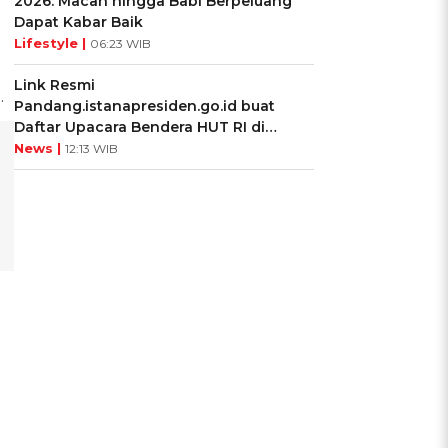
2026: Macan hingga Babi Berpeluang
Dapat Kabar Baik
Lifestyle |
06:23 WIB
Link Resmi
.
Pandang.istanapresiden.go.id buat
Daftar Upacara Bendera HUT RI di
Istana Negara
News |
12:13 WIB