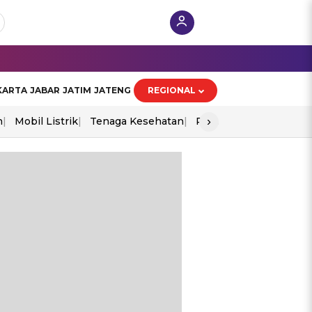
KARTA
JABAR
JATIM
JATENG
REGIONAL
›
n
Mobil Listrik
Tenaga Kesehatan
Perang As-Iran
Ekon