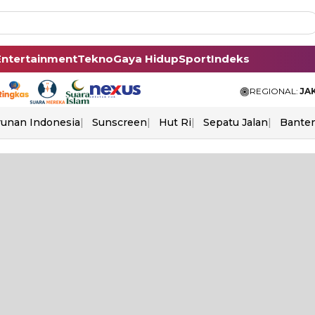
Entertainment
Tekno
Gaya Hidup
Sport
Indeks
REGIONAL:
JA
unan Indonesia
Sunscreen
Hut Ri
Sepatu Jalan
Bante