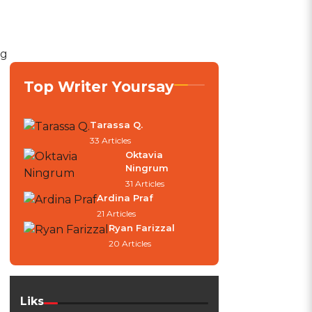
ng
Top Writer Yoursay
Tarassa Q.
33 Articles
Oktavia
Ningrum
31 Articles
Ardina Praf
21 Articles
Ryan Farizzal
20 Articles
Liks