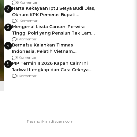
Gagalnya Negara Jamin Keamanan
6 Komentar
Harta Kekayaan Iptu Setya Budi Dias,
2
Oknum KPK Pemeras Bupati
Pemalang
2 Komentar
Mengenal Lisda Cancer, Perwira
3
Tinggi Polri yang Pensiun Tak Lama
Usai Jadi Brigjen
1 Komentar
Bernafsu Kalahkan Timnas
4
Indonesia, Pelatih Vietnam
Berencana Pakai Jimat di Pakansari
1 Komentar
PIP Termin II 2026 Kapan Cair? Ini
5
Jadwal Lengkap dan Cara Ceknya
agar Dana Tidak Hangus!
1 Komentar