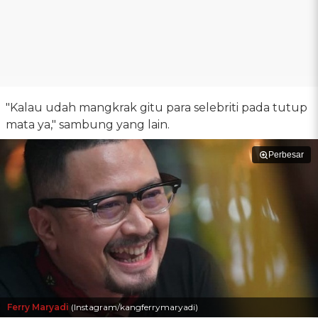
"Kalau udah mangkrak gitu para selebriti pada tutup
mata ya," sambung yang lain.
Perbesar
Ferry Maryadi
(Instagram/kangferrymaryadi)