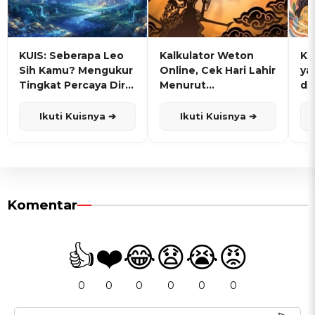
KUIS: Seberapa Leo
Kalkulator Weton
KU
Sih Kamu? Mengukur
Online, Cek Hari Lahir
ya
Tingkat Percaya Diri
Menurut
de
dan Karisma
Penanggalan Jawa
Ikuti Kuisnya ➔
Ikuti Kuisnya ➔
Komentar
👍
❤️
😂
😧
😭
😡
0
0
0
0
0
0