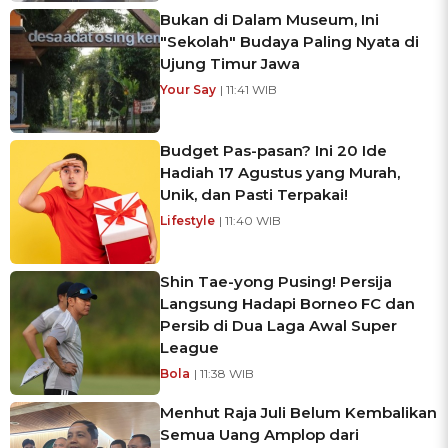
Bukan di Dalam Museum, Ini
"Sekolah" Budaya Paling Nyata di
Ujung Timur Jawa
Your Say
| 11:41 WIB
Budget Pas-pasan? Ini 20 Ide
Hadiah 17 Agustus yang Murah,
Unik, dan Pasti Terpakai!
Lifestyle
| 11:40 WIB
Shin Tae-yong Pusing! Persija
Langsung Hadapi Borneo FC dan
Persib di Dua Laga Awal Super
League
Bola
| 11:38 WIB
Menhut Raja Juli Belum Kembalikan
Semua Uang Amplop dari