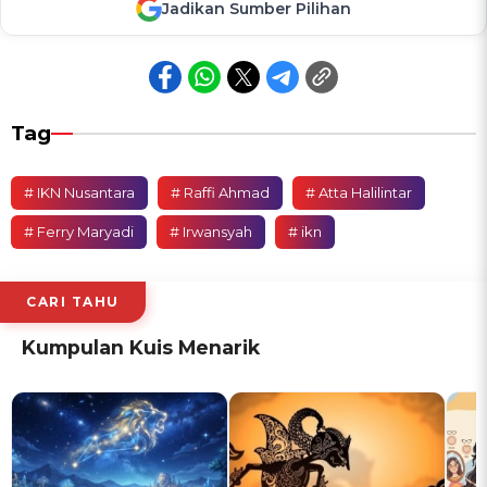
Jadikan Sumber Pilihan
Tag
# IKN Nusantara
# Raffi Ahmad
# Atta Halilintar
# Ferry Maryadi
# Irwansyah
# ikn
CARI TAHU
Kumpulan Kuis Menarik