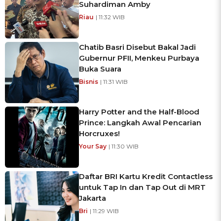
Suhardiman Amby
Riau
| 11:32 WIB
Chatib Basri Disebut Bakal Jadi
Gubernur PFII, Menkeu Purbaya
Buka Suara
Bisnis
| 11:31 WIB
Harry Potter and the Half-Blood
Prince: Langkah Awal Pencarian
Horcruxes!
Your Say
| 11:30 WIB
Daftar BRI Kartu Kredit Contactless
untuk Tap In dan Tap Out di MRT
Jakarta
Bri
| 11:29 WIB