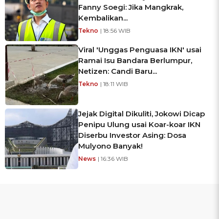
Fanny Soegi: Jika Mangkrak,
Kembalikan...
Tekno
| 18:56 WIB
Viral 'Unggas Penguasa IKN' usai
Ramai Isu Bandara Berlumpur,
Netizen: Candi Baru...
Tekno
| 18:11 WIB
Jejak Digital Dikuliti, Jokowi Dicap
Penipu Ulung usai Koar-koar IKN
Diserbu Investor Asing: Dosa
Mulyono Banyak!
News
| 16:36 WIB