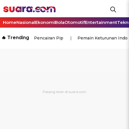
Home
Nasional
Ekonomi
Bola
Otomotif
Entertainment
Tekn
🔥 Trending
Pencairan Pip
Pemain Keturunan Indo