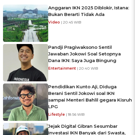
Anggaran IKN 2025 Diblokir, Istana:
Bukan Berarti Tidak Ada
Video
| 20:45 WIB
Pandji Pragiwaksono Sentil
Jawaban Jokowi Soal Setopnya
Dana IKN: Saya Juga Bingung
Entertainment
| 20:40 WIB
Pendidikan Kunto Aji, Diduga
Berani Sentil Jokowi soal IKN
sampai Menteri Bahlil gegara Kisruh
LPG
Lifestyle
| 18:56 WIB
Jejak Digital Gibran Sesumbar
Investasi IKN Banyak dari Swasta,