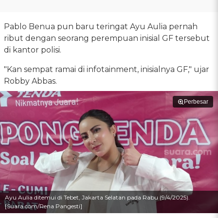
Pablo Benua pun baru teringat Ayu Aulia pernah
ribut dengan seorang perempuan inisial GF tersebut
di kantor polisi.
"Kan sempat ramai di infotainment, inisialnya GF," ujar
Robby Abbas.
Perbesar
Ayu Aulia ditemui di Tebet, Jakarta Selatan pada Rabu (9/4/2025).
[Suara.com/Rena Pangesti]