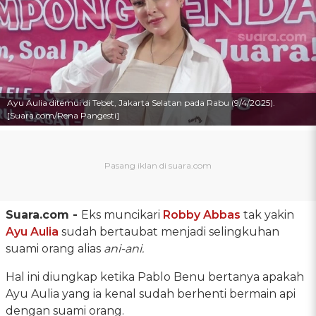
Ayu Aulia ditemui di Tebet, Jakarta Selatan pada Rabu (9/4/2025).
[Suara.com/Rena Pangesti]
Suara.com -
Eks muncikari
Robby Abbas
tak yakin
Ayu Aulia
sudah bertaubat menjadi selingkuhan
suami orang alias
ani-ani.
Hal ini diungkap ketika Pablo Benu bertanya apakah
Ayu Aulia yang ia kenal sudah berhenti bermain api
dengan suami orang.