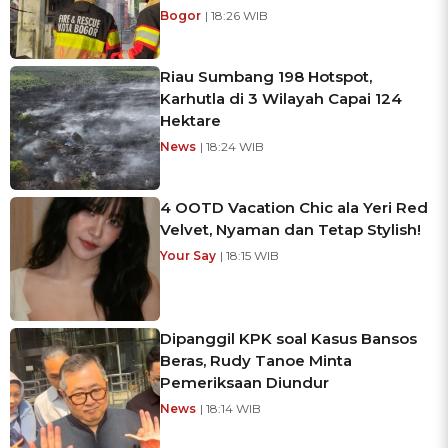
Bogor
| 18:26 WIB
Riau Sumbang 198 Hotspot,
Karhutla di 3 Wilayah Capai 124
Hektare
News
| 18:24 WIB
4 OOTD Vacation Chic ala Yeri Red
Velvet, Nyaman dan Tetap Stylish!
Your Say
| 18:15 WIB
Dipanggil KPK soal Kasus Bansos
Beras, Rudy Tanoe Minta
Pemeriksaan Diundur
News
| 18:14 WIB