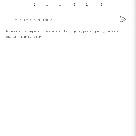
0
0
0
0
0
0
Isi komentar sepenuhnya adalah tanggung jawab pengguna dan
diatur dalam UU ITE