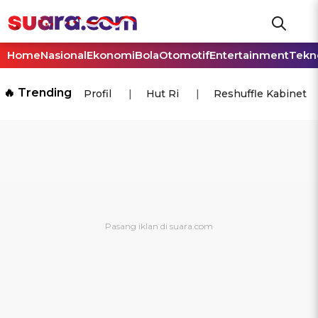
Home
Nasional
Ekonomi
Bola
Otomotif
Entertainment
Tekn
🔥 Trending
Profil
Hut Ri
Reshuffle Kabinet