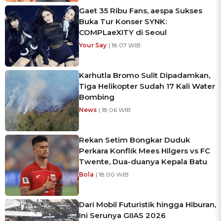
Gaet 35 Ribu Fans, aespa Sukses
Buka Tur Konser SYNK:
COMPLaeXITY di Seoul
Your Say
| 18:07 WIB
Karhutla Bromo Sulit Dipadamkan,
Tiga Helikopter Sudah 17 Kali Water
Bombing
News
| 18:06 WIB
Rekan Setim Bongkar Duduk
Perkara Konflik Mees Hilgers vs FC
Twente, Dua-duanya Kepala Batu
Bola
| 18:00 WIB
Dari Mobil Futuristik hingga Hiburan,
Ini Serunya GIIAS 2026