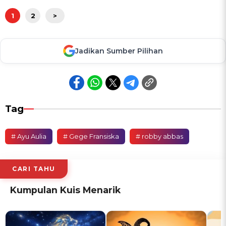
1
2
>
Jadikan Sumber Pilihan
Tag
# Ayu Aulia
# Gege Fransiska
# robby abbas
CARI TAHU
Kumpulan Kuis Menarik