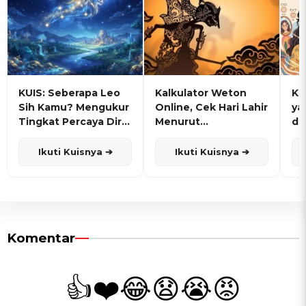
KUIS: Seberapa Leo
Kalkulator Weton
KU
Sih Kamu? Mengukur
Online, Cek Hari Lahir
ya
Tingkat Percaya Diri
Menurut
de
dan Karisma
Penanggalan Jawa
Ikuti Kuisnya ➔
Ikuti Kuisnya ➔
Komentar
👍
❤️
😂
😧
😭
😡