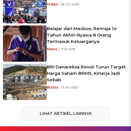
Video
| 18:00 WIB
Belajar dari Medsos, Remaja 14
Tahun Akhiri Nyawa 8 Orang
Termasuk Keluarganya
News
| 17:51 WIB
BRI Danareksa Revisi Turun Target
Harga Saham BRMS, Kinerja Jadi
Sebab
Bisnis
| 17:49 WIB
LIHAT ARTIKEL LAINNYA