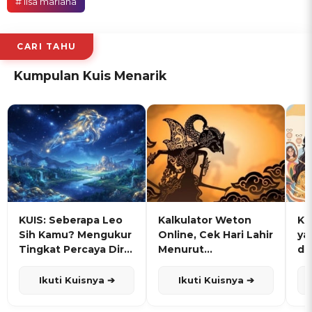
# lisa mariana
CARI TAHU
Kumpulan Kuis Menarik
KUIS: Seberapa Leo
Kalkulator Weton
KU
Sih Kamu? Mengukur
Online, Cek Hari Lahir
ya
Tingkat Percaya Diri
Menurut
de
dan Karisma
Penanggalan Jawa
Ikuti Kuisnya ➔
Ikuti Kuisnya ➔