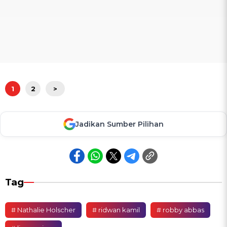
1
2
>
Jadikan Sumber Pilihan
Tag
# Nathalie Holscher
# ridwan kamil
# robby abbas