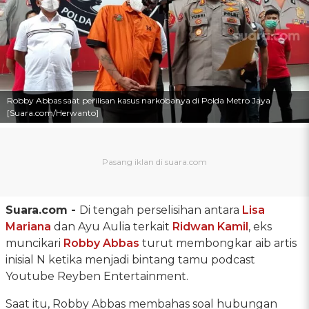
Robby Abbas saat perilisan kasus narkobanya di Polda Metro Jaya
[Suara.com/Herwanto]
Suara.com -
Di tengah perselisihan antara
Lisa
Mariana
dan Ayu Aulia terkait
Ridwan Kamil
, eks
muncikari
Robby Abbas
turut membongkar aib artis
inisial N ketika menjadi bintang tamu podcast
Youtube Reyben Entertainment.
Saat itu, Robby Abbas membahas soal hubungan