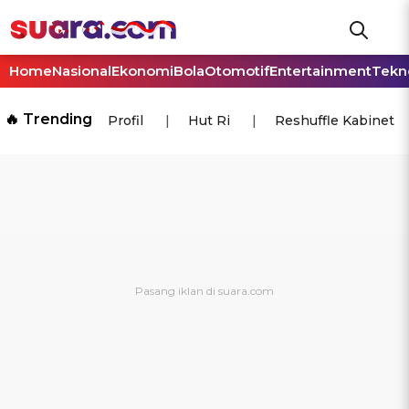
Home
Nasional
Ekonomi
Bola
Otomotif
Entertainment
Tekn
🔥 Trending
Profil
Hut Ri
Reshuffle Kabinet