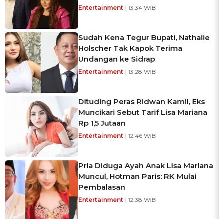
Entertainment
| 13:34 WIB
Sudah Kena Tegur Bupati, Nathalie
Holscher Tak Kapok Terima
Undangan ke Sidrap
Entertainment
| 13:28 WIB
Dituding Peras Ridwan Kamil, Eks
Muncikari Sebut Tarif Lisa Mariana
Rp 1,5 Jutaan
Entertainment
| 12:46 WIB
Pria Diduga Ayah Anak Lisa Mariana
Muncul, Hotman Paris: RK Mulai
Pembalasan
Entertainment
| 12:38 WIB