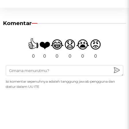
Komentar
👍
❤️
😂
😧
😭
😡
0
0
0
0
0
0
Isi komentar sepenuhnya adalah tanggung jawab pengguna dan
diatur dalam UU ITE