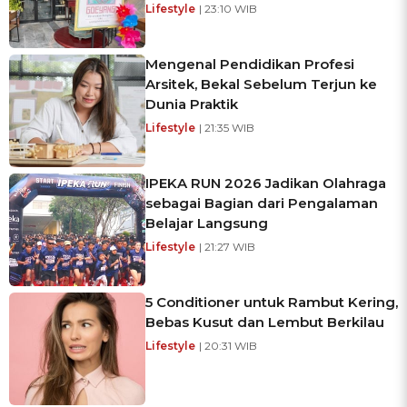
Lifestyle
| 23:10 WIB
Mengenal Pendidikan Profesi
Arsitek, Bekal Sebelum Terjun ke
Dunia Praktik
Lifestyle
| 21:35 WIB
IPEKA RUN 2026 Jadikan Olahraga
sebagai Bagian dari Pengalaman
Belajar Langsung
Lifestyle
| 21:27 WIB
5 Conditioner untuk Rambut Kering,
Bebas Kusut dan Lembut Berkilau
Lifestyle
| 20:31 WIB