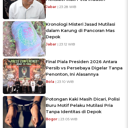
Jabar
| 23:28 WIB
Kronologi Misteri Jasad Mutilasi
dalam Karung di Pancoran Mas
Depok
Jabar
| 23:12 WIB
Final Piala Presiden 2026 Antara
Persib vs Persebaya Digelar Tanpa
Penonton, Ini Alasannya
Bola
| 23:10 WIB
Potongan Kaki Masih Dicari, Polisi
Buru Motif Pelaku Mutilasi Pria
Tanpa Identitas di Depok
Bogor
| 23:05 WIB