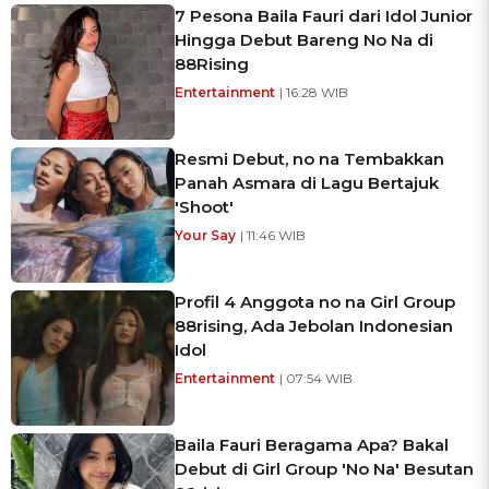
7 Pesona Baila Fauri dari Idol Junior
Hingga Debut Bareng No Na di
88Rising
Entertainment
| 16:28 WIB
Resmi Debut, no na Tembakkan
Panah Asmara di Lagu Bertajuk
'Shoot'
Your Say
| 11:46 WIB
Profil 4 Anggota no na Girl Group
88rising, Ada Jebolan Indonesian
Idol
Entertainment
| 07:54 WIB
Baila Fauri Beragama Apa? Bakal
Debut di Girl Group 'No Na' Besutan