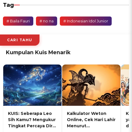
Tag
# Baila Fauri
# no na
# Indonesian Idol Junior
CARI TAHU
Kumpulan Kuis Menarik
KUIS: Seberapa Leo
Kalkulator Weton
KU
Sih Kamu? Mengukur
Online, Cek Hari Lahir
ya
Tingkat Percaya Diri
Menurut
de