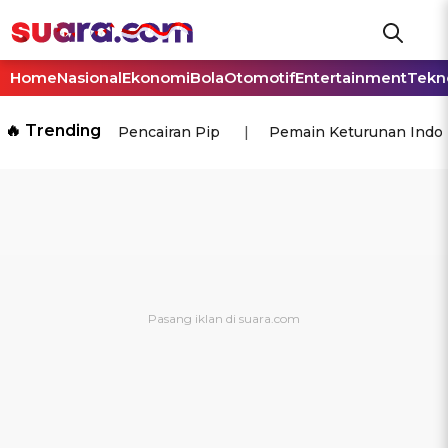
Home
Nasional
Ekonomi
Bola
Otomotif
Entertainment
Tekn
🔥 Trending
Pencairan Pip
Pemain Keturunan Indo