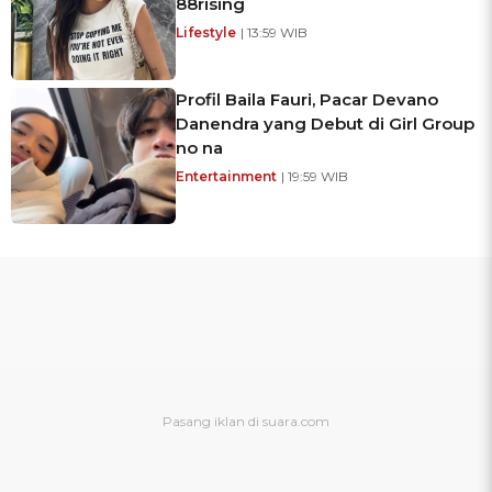
88rising
Lifestyle
| 13:59 WIB
Profil Baila Fauri, Pacar Devano
Danendra yang Debut di Girl Group
no na
Entertainment
| 19:59 WIB