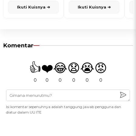
dan Karisma
Penanggalan Jawa
Ikuti Kuisnya ➔
Ikuti Kuisnya ➔
Komentar
👍
❤️
😂
😧
😭
😡
0
0
0
0
0
0
Isi komentar sepenuhnya adalah tanggung jawab pengguna dan
diatur dalam UU ITE