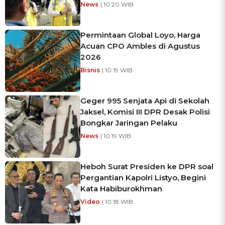
News
| 10:20 WIB
Permintaan Global Loyo, Harga
Acuan CPO Ambles di Agustus
2026
Bisnis
| 10:19 WIB
Geger 995 Senjata Api di Sekolah
Jaksel, Komisi III DPR Desak Polisi
Bongkar Jaringan Pelaku
News
| 10:19 WIB
Heboh Surat Presiden ke DPR soal
Pergantian Kapolri Listyo, Begini
Kata Habiburokhman
Video
| 10:18 WIB