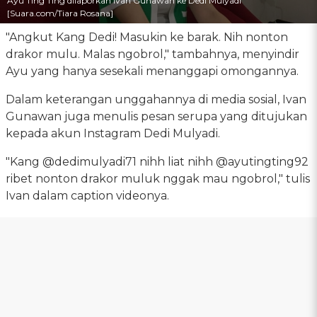
Ayu Ting Ting dilaporkan Ivan Gunawan ke Dedi Mulyadi
[Suara.com/Tiara Rosana]
"Angkut Kang Dedi! Masukin ke barak. Nih nonton
drakor mulu. Malas ngobrol," tambahnya, menyindir
Ayu yang hanya sesekali menanggapi omongannya.
Dalam keterangan unggahannya di media sosial, Ivan
Gunawan juga menulis pesan serupa yang ditujukan
kepada akun Instagram Dedi Mulyadi.
"Kang @dedimulyadi71 nihh liat nihh @ayutingting92
ribet nonton drakor muluk nggak mau ngobrol," tulis
Ivan dalam caption videonya.