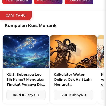
# ivan gunawan
# Ayu Ting Ting
# Dedi Mulyadi
CARI TAHU
Kumpulan Kuis Menarik
KUIS: Seberapa Leo
Kalkulator Weton
KU
Sih Kamu? Mengukur
Online, Cek Hari Lahir
ya
Tingkat Percaya Diri
Menurut
de
dan Karisma
Penanggalan Jawa
Ikuti Kuisnya ➔
Ikuti Kuisnya ➔