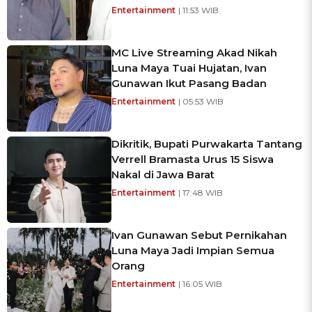
Entertainment
| 11:53 WIB
MC Live Streaming Akad Nikah
Luna Maya Tuai Hujatan, Ivan
Gunawan Ikut Pasang Badan
Entertainment
| 05:53 WIB
Dikritik, Bupati Purwakarta Tantang
Verrell Bramasta Urus 15 Siswa
Nakal di Jawa Barat
Entertainment
| 17:48 WIB
Ivan Gunawan Sebut Pernikahan
Luna Maya Jadi Impian Semua
Orang
Entertainment
| 16:05 WIB