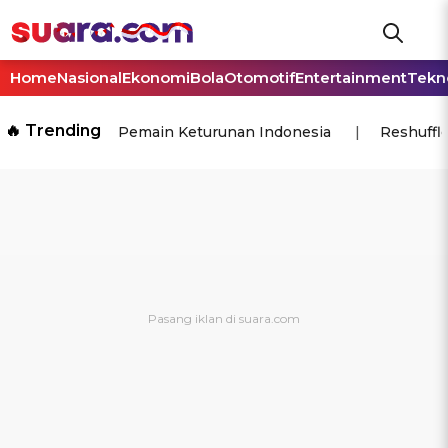
Home
Nasional
Ekonomi
Bola
Otomotif
Entertainment
Tekn
🔥 Trending
Pemain Keturunan Indonesia
Reshuffl