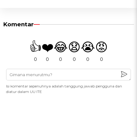
Komentar
👍
❤️
😂
😧
😭
😡
0
0
0
0
0
0
Isi komentar sepenuhnya adalah tanggung jawab pengguna dan
diatur dalam UU ITE