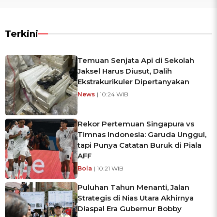
Terkini
Temuan Senjata Api di Sekolah
Jaksel Harus Diusut, Dalih
Ekstrakurikuler Dipertanyakan
News
| 10:24 WIB
Rekor Pertemuan Singapura vs
Timnas Indonesia: Garuda Unggul,
tapi Punya Catatan Buruk di Piala
AFF
Bola
| 10:21 WIB
Puluhan Tahun Menanti, Jalan
Strategis di Nias Utara Akhirnya
Diaspal Era Gubernur Bobby