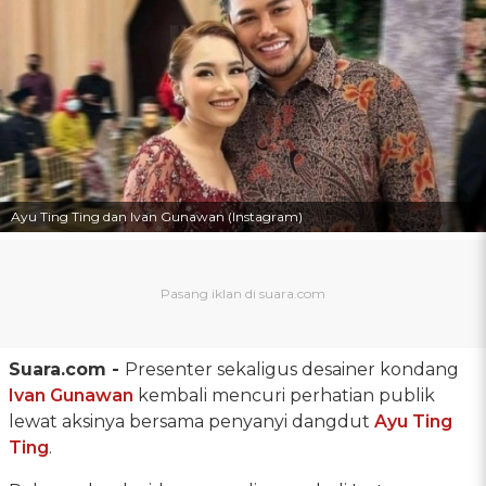
Ayu Ting Ting dan Ivan Gunawan (Instagram)
Suara.com -
Presenter sekaligus desainer kondang
Ivan Gunawan
kembali mencuri perhatian publik
lewat aksinya bersama penyanyi dangdut
Ayu Ting
Ting
.