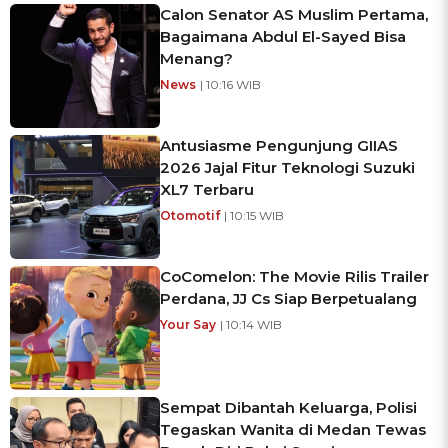
Calon Senator AS Muslim Pertama,
Bagaimana Abdul El-Sayed Bisa
Menang?
News
| 10:16 WIB
Antusiasme Pengunjung GIIAS
2026 Jajal Fitur Teknologi Suzuki
XL7 Terbaru
Otomotif
| 10:15 WIB
CoComelon: The Movie Rilis Trailer
Perdana, JJ Cs Siap Berpetualang
Your Say
| 10:14 WIB
Sempat Dibantah Keluarga, Polisi
Tegaskan Wanita di Medan Tewas