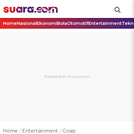
Home
Nasional
Ekonomi
Bola
Otomotif
Entertainment
Tekn
Home
Entertainment
Gosip