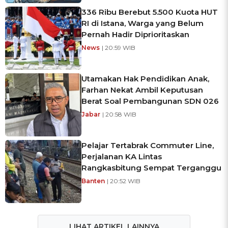
336 Ribu Berebut 5.500 Kuota HUT
RI di Istana, Warga yang Belum
Pernah Hadir Diprioritaskan
News
| 20:59 WIB
Utamakan Hak Pendidikan Anak,
Farhan Nekat Ambil Keputusan
Berat Soal Pembangunan SDN 026
Jabar
| 20:58 WIB
Pelajar Tertabrak Commuter Line,
Perjalanan KA Lintas
Rangkasbitung Sempat Terganggu
Banten
| 20:52 WIB
LIHAT ARTIKEL LAINNYA