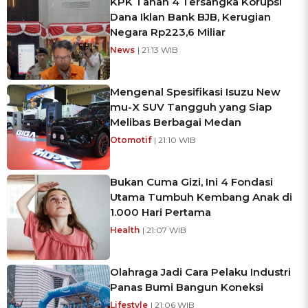
KPK Tahan 4 Tersangka Korupsi
Dana Iklan Bank BJB, Kerugian
Negara Rp223,6 Miliar
News
| 21:13 WIB
Mengenal Spesifikasi Isuzu New
mu-X SUV Tangguh yang Siap
Melibas Berbagai Medan
Otomotif
| 21:10 WIB
Bukan Cuma Gizi, Ini 4 Fondasi
Utama Tumbuh Kembang Anak di
1.000 Hari Pertama
Health
| 21:07 WIB
Olahraga Jadi Cara Pelaku Industri
Panas Bumi Bangun Koneksi
Lifestyle
| 21:06 WIB