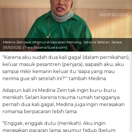
Medina Zein saat ditemui di kawasan Kemang, Jakarta Selatan, Selasa
(13/5/2025). [Tiara Rosana/Suara.com]
"Karena aku sudah dua kali gagal (dalam pernikahan),
keluar masuk pesantren (penjara), siapasih aku, aku
sampai mikir kemarin keluar itu 'siapa yang mau
nerima gue sih setelah ini?'" tambah Medina.
Adapun kali ini Medina Zein tak ingin buru-buru
menikah. Selain karena trauma rumah tangganya
pernah dua kali gagal, Medina juga ingin merasakan
romansa berpacaran lebih lama.
"Enggak, enggak dulu (menikah). Aku ingin
merasakan pacaran lama, seumur hidup (belum