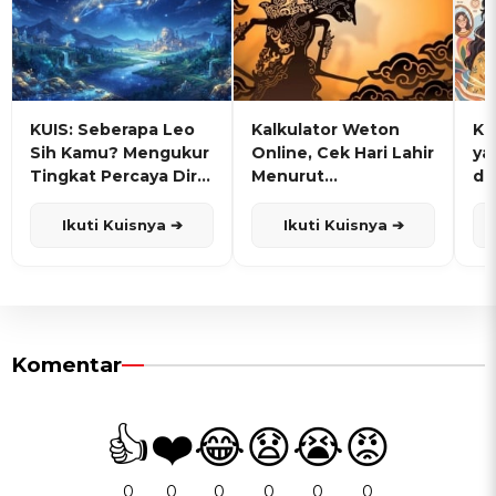
KUIS: Seberapa Leo
Kalkulator Weton
KU
Sih Kamu? Mengukur
Online, Cek Hari Lahir
ya
Tingkat Percaya Diri
Menurut
de
dan Karisma
Penanggalan Jawa
Ikuti Kuisnya ➔
Ikuti Kuisnya ➔
Komentar
👍
❤️
😂
😧
😭
😡
0
0
0
0
0
0