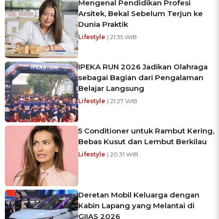
Mengenal Pendidikan Profesi
Arsitek, Bekal Sebelum Terjun ke
Dunia Praktik
Lifestyle
| 21:35 WIB
IPEKA RUN 2026 Jadikan Olahraga
sebagai Bagian dari Pengalaman
Belajar Langsung
Lifestyle
| 21:27 WIB
5 Conditioner untuk Rambut Kering,
Bebas Kusut dan Lembut Berkilau
Lifestyle
| 20:31 WIB
Deretan Mobil Keluarga dengan
Kabin Lapang yang Melantai di
GIIAS 2026