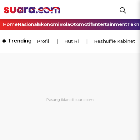
Home
Nasional
Ekonomi
Bola
Otomotif
Entertainment
Tekn
🔥 Trending
Profil
Hut Ri
Reshuffle Kabinet