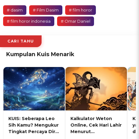
# dasim
# Film Dasim
# film horor
# film horor indonesia
# Omar Daniel
CARI TAHU
Kumpulan Kuis Menarik
KUIS: Seberapa Leo
Kalkulator Weton
KU
Sih Kamu? Mengukur
Online, Cek Hari Lahir
ya
Tingkat Percaya Diri
Menurut
de
dan Karisma
Penanggalan Jawa