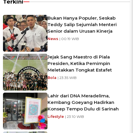
Terkini
Bukan Hanya Populer, Seskab
Teddy Salip Sejumlah Menteri
Senior dalam Urusan Kinerja
News
| 00:19 WIB
Jejak Sang Maestro di Piala
Presiden, Ketika Pemimpin
Meletakkan Tongkat Estafet
Bola
| 23:35 WIB
Lahir dari DNA Meradelima,
Kembang Goeyang Hadirkan
Konsep Tempo Dulu di Sarinah
Lifestyle
| 23:10 WIB