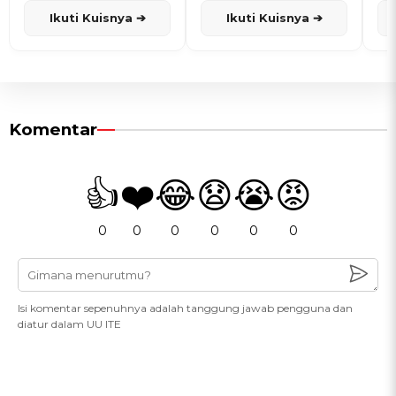
Ikuti Kuisnya ➔
Ikuti Kuisnya ➔
Komentar
👍
❤️
😂
😧
😭
😡
0
0
0
0
0
0
Isi komentar sepenuhnya adalah tanggung jawab pengguna dan
diatur dalam UU ITE