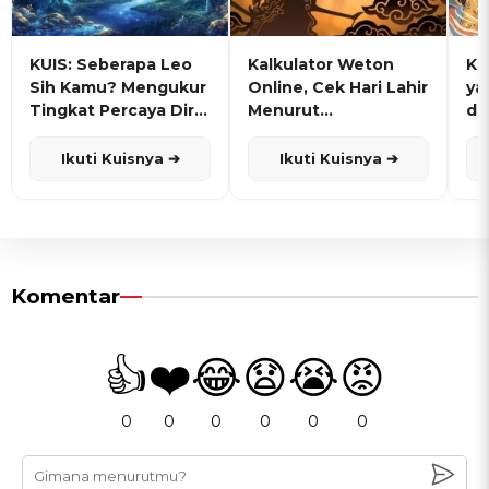
KUIS: Seberapa Leo
Kalkulator Weton
KU
Sih Kamu? Mengukur
Online, Cek Hari Lahir
ya
Tingkat Percaya Diri
Menurut
de
dan Karisma
Penanggalan Jawa
Ikuti Kuisnya ➔
Ikuti Kuisnya ➔
Komentar
👍
❤️
😂
😧
😭
😡
0
0
0
0
0
0