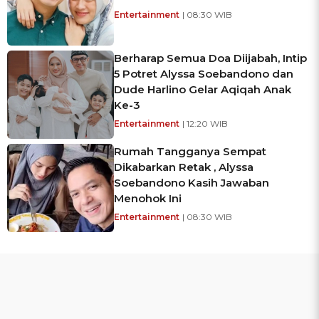
Entertainment
| 08:30 WIB
Berharap Semua Doa Diijabah, Intip
5 Potret Alyssa Soebandono dan
Dude Harlino Gelar Aqiqah Anak
Ke-3
Entertainment
| 12:20 WIB
Rumah Tangganya Sempat
Dikabarkan Retak , Alyssa
Soebandono Kasih Jawaban
Menohok Ini
Entertainment
| 08:30 WIB