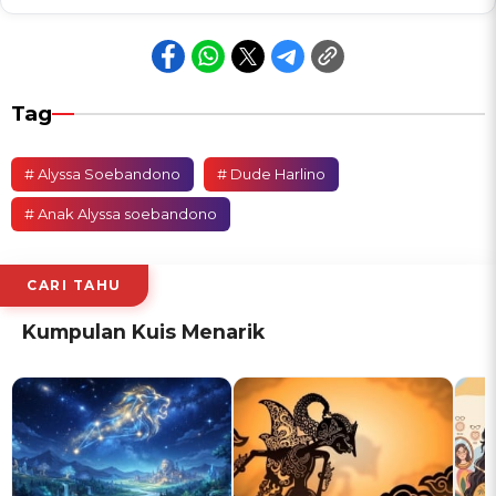
Tag
# Alyssa Soebandono
# Dude Harlino
# Anak Alyssa soebandono
CARI TAHU
Kumpulan Kuis Menarik