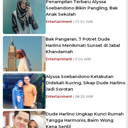
Penampilan Terbaru Alyssa
Soebandono Bikin Pangling, Bak
Anak Sekolah
Entertainment
| 07:30 WIB
Bak Pangeran, 7 Potret Dude
Harlino Menikmati Sunset di Jabal
Khandamah
Entertainment
| 11:04 WIB
Alyssa Soebandono Ketakutan
Didekati Kucing, Sikap Dude Harlino
Jadi Sorotan
Entertainment
| 08:30 WIB
Dude Harlino Ungkap Kunci Rumah
Tangga Harmonis, Baim Wong
Kena Sentil