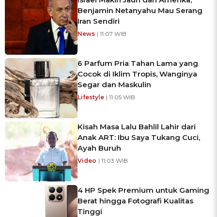
Benjamin Netanyahu Mau Serang
Iran Sendiri
News
| 11:07 WIB
6 Parfum Pria Tahan Lama yang
Cocok di Iklim Tropis, Wanginya
Segar dan Maskulin
Lifestyle
| 11:05 WIB
Kisah Masa Lalu Bahlil Lahir dari
Anak ART: Ibu Saya Tukang Cuci,
Ayah Buruh
Video
| 11:03 WIB
4 HP Spek Premium untuk Gaming
Berat hingga Fotografi Kualitas
Tinggi