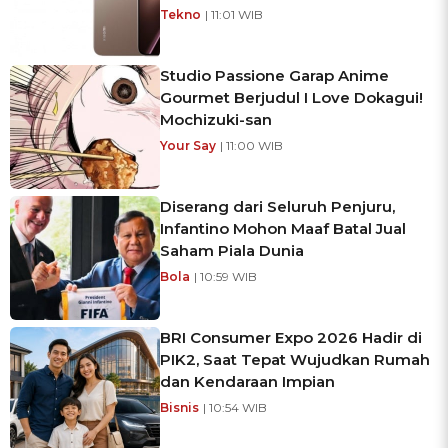
Tekno
| 11:01 WIB
Studio Passione Garap Anime
Gourmet Berjudul I Love Dokagui!
Mochizuki-san
Your Say
| 11:00 WIB
Diserang dari Seluruh Penjuru,
Infantino Mohon Maaf Batal Jual
Saham Piala Dunia
Bola
| 10:59 WIB
BRI Consumer Expo 2026 Hadir di
PIK2, Saat Tepat Wujudkan Rumah
dan Kendaraan Impian
Bisnis
| 10:54 WIB