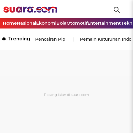
Home
Nasional
Ekonomi
Bola
Otomotif
Entertainment
Tekn
🔥 Trending
Pencairan Pip
Pemain Keturunan Indo