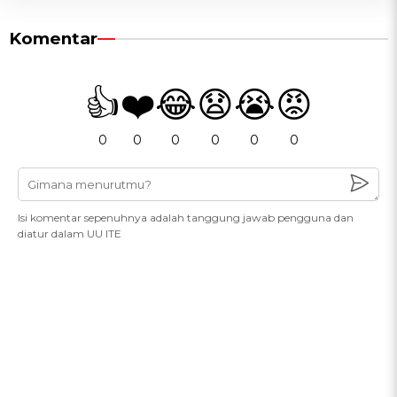
Komentar
👍
❤️
😂
😧
😭
😡
0
0
0
0
0
0
Isi komentar sepenuhnya adalah tanggung jawab pengguna dan
diatur dalam UU ITE