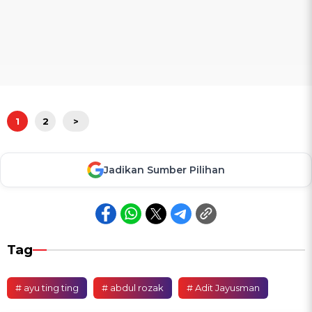
1
2
>
Jadikan Sumber Pilihan
Tag
# ayu ting ting
# abdul rozak
# Adit Jayusman