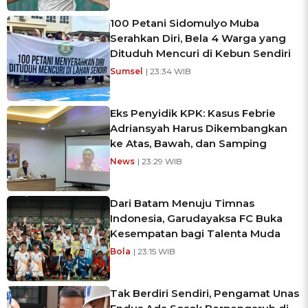
100 Petani Sidomulyo Muba
Serahkan Diri, Bela 4 Warga yang
Dituduh Mencuri di Kebun Sendiri
Sumsel
| 23:34 WIB
Eks Penyidik KPK: Kasus Febrie
Adriansyah Harus Dikembangkan
ke Atas, Bawah, dan Samping
News
| 23:29 WIB
Dari Batam Menuju Timnas
Indonesia, Garudayaksa FC Buka
Kesempatan bagi Talenta Muda
Bola
| 23:15 WIB
Tak Berdiri Sendiri, Pengamat Unas