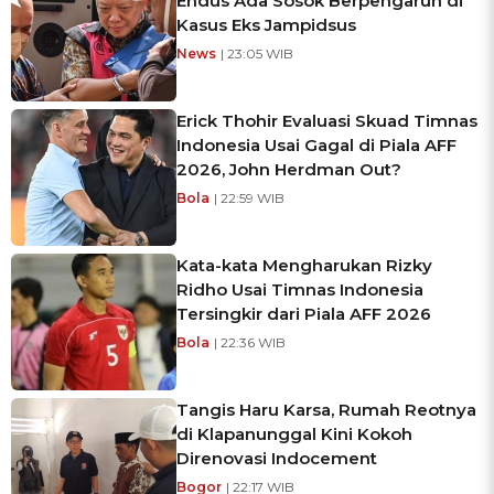
Endus Ada Sosok Berpengaruh di
Kasus Eks Jampidsus
News
| 23:05 WIB
Erick Thohir Evaluasi Skuad Timnas
Indonesia Usai Gagal di Piala AFF
2026, John Herdman Out?
Bola
| 22:59 WIB
Kata-kata Mengharukan Rizky
Ridho Usai Timnas Indonesia
Tersingkir dari Piala AFF 2026
Bola
| 22:36 WIB
Tangis Haru Karsa, Rumah Reotnya
di Klapanunggal Kini Kokoh
Direnovasi Indocement
Bogor
| 22:17 WIB