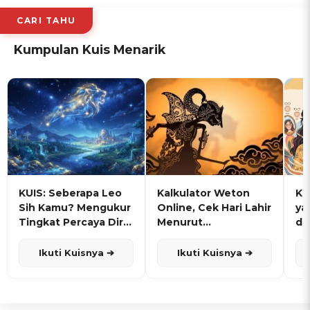
CARI TAHU
Kumpulan Kuis Menarik
KUIS: Seberapa Leo
Kalkulator Weton
KU
Sih Kamu? Mengukur
Online, Cek Hari Lahir
ya
Tingkat Percaya Diri
Menurut
de
dan Karisma
Penanggalan Jawa
Ikuti Kuisnya ➔
Ikuti Kuisnya ➔