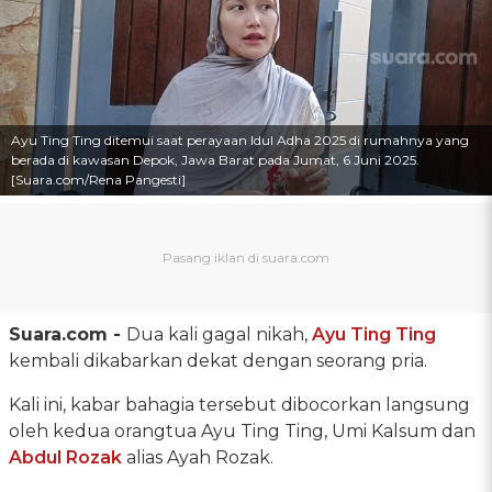
Ayu Ting Ting ditemui saat perayaan Idul Adha 2025 di rumahnya yang
berada di kawasan Depok, Jawa Barat pada Jumat, 6 Juni 2025.
[Suara.com/Rena Pangesti]
Suara.com -
Dua kali gagal nikah,
Ayu Ting Ting
kembali dikabarkan dekat dengan seorang pria.
Kali ini, kabar bahagia tersebut dibocorkan langsung
oleh kedua orangtua Ayu Ting Ting, Umi Kalsum dan
Abdul Rozak
alias Ayah Rozak.