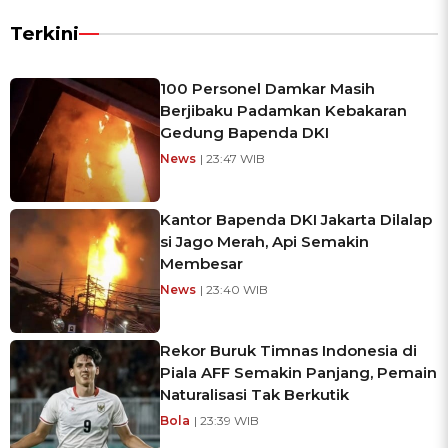
Terkini
100 Personel Damkar Masih
Berjibaku Padamkan Kebakaran
Gedung Bapenda DKI
News
| 23:47 WIB
Kantor Bapenda DKI Jakarta Dilalap
si Jago Merah, Api Semakin
Membesar
News
| 23:40 WIB
Rekor Buruk Timnas Indonesia di
Piala AFF Semakin Panjang, Pemain
Naturalisasi Tak Berkutik
Bola
| 23:39 WIB