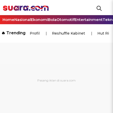
Home
Nasional
Ekonomi
Bola
Otomotif
Entertainment
Tekn
🔥 Trending
Profil
Reshuffle Kabinet
Hut Ri