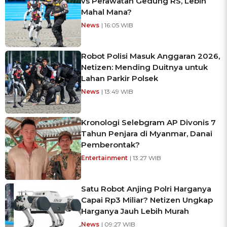
vs Perawatan Gedung RS, Lebih
Mahal Mana?
News
| 16:05 WIB
Robot Polisi Masuk Anggaran 2026,
Netizen: Mending Duitnya untuk
Lahan Parkir Polsek
News
| 13:49 WIB
Kronologi Selebgram AP Divonis 7
Tahun Penjara di Myanmar, Danai
Pemberontak?
Entertainment
| 13:27 WIB
Satu Robot Anjing Polri Harganya
Capai Rp3 Miliar? Netizen Ungkap
Harganya Jauh Lebih Murah
News
| 09:27 WIB