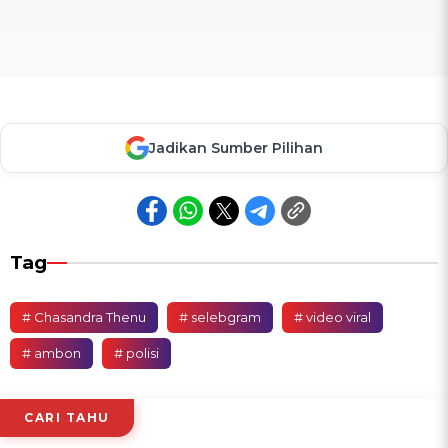
Jadikan Sumber Pilihan
Tag
# Chasandra Thenu
# selebgram
# video viral
# ambon
# polisi
CARI TAHU