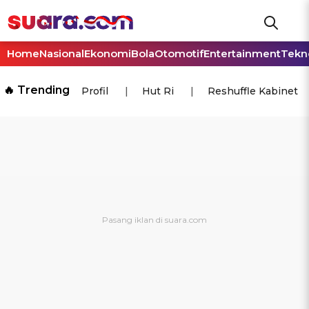
Home
Nasional
Ekonomi
Bola
Otomotif
Entertainment
Tekn
🔥 Trending
Profil
Hut Ri
Reshuffle Kabinet