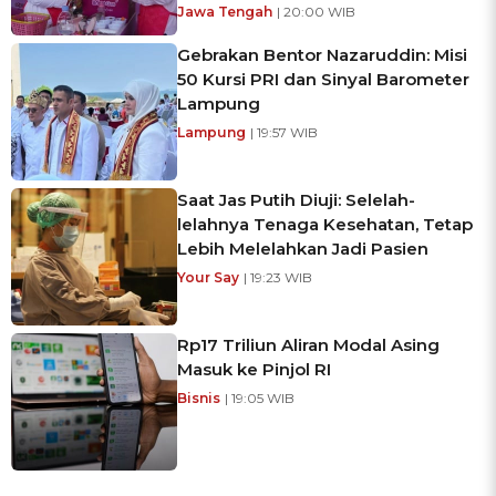
Jawa Tengah
| 20:00 WIB
Gebrakan Bentor Nazaruddin: Misi
50 Kursi PRI dan Sinyal Barometer
Lampung
Lampung
| 19:57 WIB
Saat Jas Putih Diuji: Selelah-
lelahnya Tenaga Kesehatan, Tetap
Lebih Melelahkan Jadi Pasien
Your Say
| 19:23 WIB
Rp17 Triliun Aliran Modal Asing
Masuk ke Pinjol RI
Bisnis
| 19:05 WIB