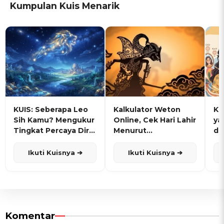
Kumpulan Kuis Menarik
KUIS: Seberapa Leo
Kalkulator Weton
KU
Sih Kamu? Mengukur
Online, Cek Hari Lahir
ya
Tingkat Percaya Diri
Menurut
de
dan Karisma
Penanggalan Jawa
Ikuti Kuisnya ➔
Ikuti Kuisnya ➔
Komentar