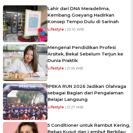
Lahir dari DNA Meradelima,
Kembang Goeyang Hadirkan
Konsep Tempo Dulu di Sarinah
Lifestyle
| 23:10 WIB
Mengenal Pendidikan Profesi
Arsitek, Bekal Sebelum Terjun ke
Dunia Praktik
Lifestyle
| 21:35 WIB
IPEKA RUN 2026 Jadikan Olahraga
sebagai Bagian dari Pengalaman
Belajar Langsung
Lifestyle
| 21:27 WIB
5 Conditioner untuk Rambut Kering,
Bebas Kusut dan Lembut Berkilau