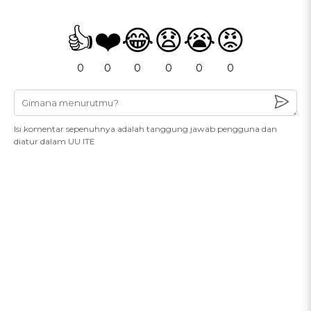
👍
❤️
😂
😧
😭
😡
0
0
0
0
0
0
Isi komentar sepenuhnya adalah tanggung jawab pengguna dan
diatur dalam UU ITE