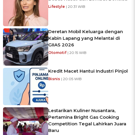
Lifestyle
| 20:31 WIB
Deretan Mobil Keluarga dengan
Kabin Lapang yang Melantai di
GIIAS 2026
Otomotif
| 20:15 WIB
Kredit Macet Hantui Industri Pinjol
Bisnis
| 20:05 WIB
Lestarikan Kuliner Nusantara,
Pertamina Bright Gas Cooking
Competition Tegal Lahirkan Juara
Baru