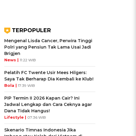
TERPOPULER
Mengenal Lisda Cancer, Perwira Tinggi
Polri yang Pensiun Tak Lama Usai Jadi
Brigjen
News |
11:22 WIB
Pelatih FC Twente Usir Mees Hilgers:
Saya Tak Berharap Dia Kembali ke Klub!
Bola |
17:39 WIB
PIP Termin II 2026 Kapan Cair? Ini
Jadwal Lengkap dan Cara Ceknya agar
Dana Tidak Hangus!
Lifestyle |
07:36 WIB
Skenario Timnas Indonesia Jika