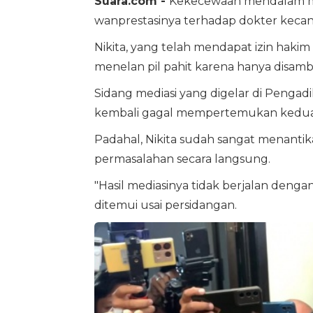
Suara.com -
Kekecewaan mendalam m
wanprestasinya terhadap dokter keca
Nikita, yang telah mendapat izin hak
menelan pil pahit karena hanya disam
Sidang mediasi yang digelar di Pengadil
kembali gagal mempertemukan kedua 
Padahal, Nikita sudah sangat menantik
permasalahan secara langsung.
"Hasil mediasinya tidak berjalan dengan
ditemui usai persidangan.