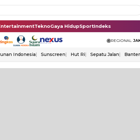
Entertainment
Tekno
Gaya Hidup
Sport
Indeks
REGIONAL:
JA
unan Indonesia
Sunscreen
Hut Ri
Sepatu Jalan
Bante