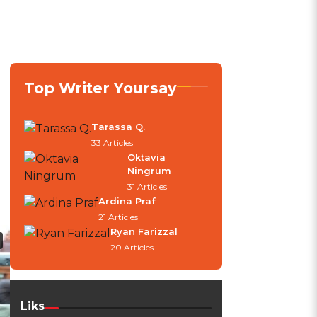
Top Writer Yoursay
Tarassa Q.
33 Articles
Oktavia
Ningrum
31 Articles
Ardina Praf
21 Articles
Ryan Farizzal
20 Articles
Liks