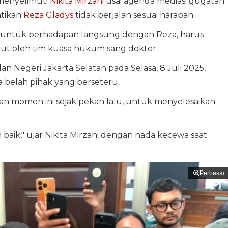
enyelimuti
Nikita Mirzani
usai agenda mediasi gugatan
ntikan
Reza Gladys
tidak berjalan sesuai harapan.
im untuk berhadapan langsung dengan Reza, harus
but oleh tim kuasa hukum sang dokter.
an Negeri Jakarta Selatan pada Selasa, 8 Juli 2025,
belah pihak yang berseteru.
an momen ini sejak pekan lalu, untuk menyelesaikan
 baik," ujar Nikita Mirzani dengan nada kecewa saat
Perbesar