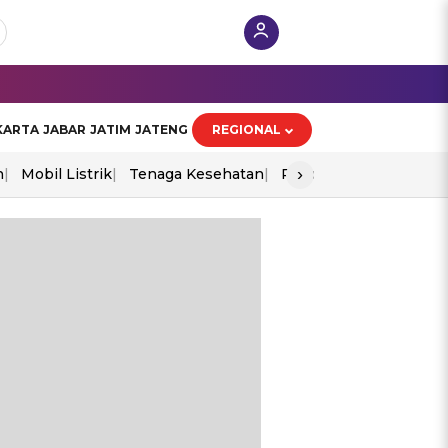
KARTA
JABAR
JATIM
JATENG
REGIONAL
›
n
Mobil Listrik
Tenaga Kesehatan
Piala Aff 2026
Ekono