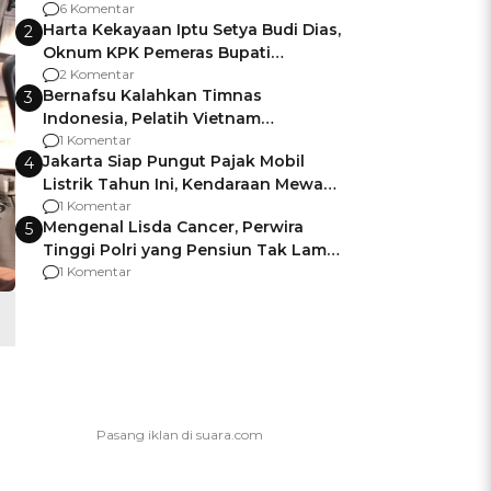
Gagalnya Negara Jamin Keamanan
6 Komentar
Harta Kekayaan Iptu Setya Budi Dias,
2
Oknum KPK Pemeras Bupati
Pemalang
2 Komentar
Bernafsu Kalahkan Timnas
3
Indonesia, Pelatih Vietnam
Berencana Pakai Jimat di Pakansari
1 Komentar
Jakarta Siap Pungut Pajak Mobil
4
Listrik Tahun Ini, Kendaraan Mewah
Kena hingga 75% PKB
1 Komentar
Mengenal Lisda Cancer, Perwira
5
Tinggi Polri yang Pensiun Tak Lama
Usai Jadi Brigjen
1 Komentar