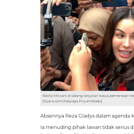
Nikita Mirzani di sidang lanjutan kasus pemerasan te
[Suara.com/Adiyoga Priyambodo].
Absennya Reza Gladys dalam agenda kru
Ia menuding pihak lawan tidak serius da