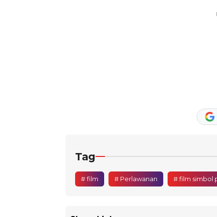
Tag
# film
# Perlawanan
# film simbol