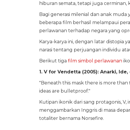
hiburan semata, tetapi juga cerminan, 
Bagi generasi milenial dan anak muda y
beberapa film berhasil melampaui per
perlawanan terhadap negara yang opre
Karya-karya ini, dengan latar distopia
narasi tentang perjuangan individu at
Berikut tiga
film simbol perlawanan
iko
1. V for Vendetta (2005): Anarki, I
"Beneath this mask there is more than f
ideas are bulletproof."
Kutipan ikonik dari sang protagonis, V, 
menggambarkan Inggris di masa depan
totaliter bernama Norsefire.