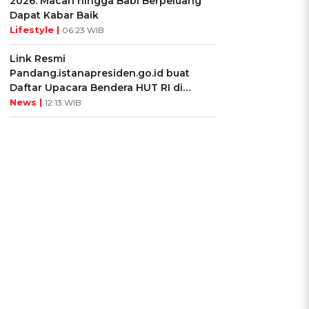
2026: Macan hingga Babi Berpeluang
Dapat Kabar Baik
Lifestyle |
06:23 WIB
Link Resmi
Pandang.istanapresiden.go.id buat
Daftar Upacara Bendera HUT RI di
Istana Negara
News |
12:13 WIB