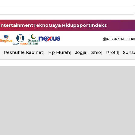
Entertainment
Tekno
Gaya Hidup
Sport
Indeks
REGIONAL:
JA
Reshuffle Kabinet
Hp Murah
Jogja
Shio
Profil
Suns