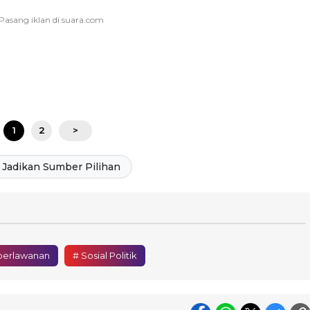
1
2
>
Jadikan Sumber Pilihan
 perlawanan
# Sosial Politik