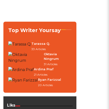
Top Writer Yoursay
Tarassa Q.
33 Articles
Oktavia
Ningrum
31 Articles
Ardina Praf
21 Articles
Ryan Farizzal
20 Articles
Liks