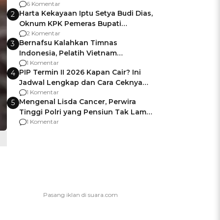
Gagalnya Negara Jamin Keamanan
6 Komentar
Harta Kekayaan Iptu Setya Budi Dias,
2
Oknum KPK Pemeras Bupati
Pemalang
2 Komentar
Bernafsu Kalahkan Timnas
3
Indonesia, Pelatih Vietnam
Berencana Pakai Jimat di Pakansari
1 Komentar
PIP Termin II 2026 Kapan Cair? Ini
4
Jadwal Lengkap dan Cara Ceknya
agar Dana Tidak Hangus!
1 Komentar
Mengenal Lisda Cancer, Perwira
5
Tinggi Polri yang Pensiun Tak Lama
Usai Jadi Brigjen
1 Komentar