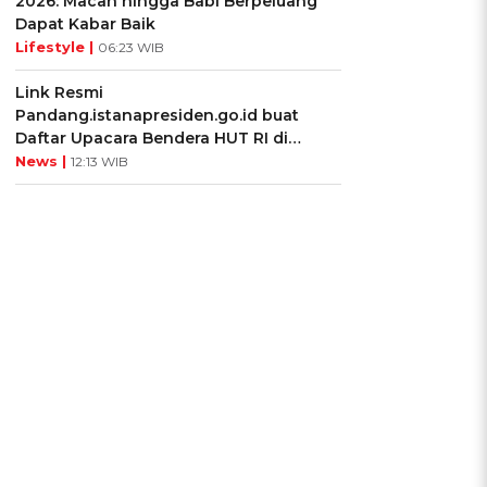
2026: Macan hingga Babi Berpeluang
Dapat Kabar Baik
Lifestyle |
06:23 WIB
Link Resmi
Pandang.istanapresiden.go.id buat
Daftar Upacara Bendera HUT RI di
Istana Negara
News |
12:13 WIB