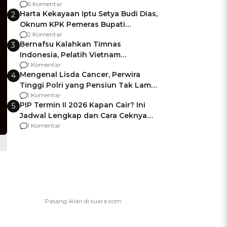
Gagalnya Negara Jamin Keamanan
6 Komentar
Harta Kekayaan Iptu Setya Budi Dias,
2
Oknum KPK Pemeras Bupati
Pemalang
2 Komentar
Bernafsu Kalahkan Timnas
3
Indonesia, Pelatih Vietnam
Berencana Pakai Jimat di Pakansari
1 Komentar
Mengenal Lisda Cancer, Perwira
4
Tinggi Polri yang Pensiun Tak Lama
Usai Jadi Brigjen
1 Komentar
PIP Termin II 2026 Kapan Cair? Ini
5
Jadwal Lengkap dan Cara Ceknya
agar Dana Tidak Hangus!
1 Komentar