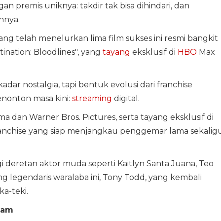
n premis uniknya: takdir tak bisa dihindari, dan
nnya.
ng telah menelurkan lima film sukses ini resmi bangkit
tination: Bloodlines", yang
tayang
eksklusif di
HBO
Max
dar nostalgia, tapi bentuk evolusi dari franchise
enonton masa kini:
streaming
digital.
an Warner Bros. Pictures, serta tayang eksklusif di
franchise yang siap menjangkau penggemar lama sekalig
ngi deretan aktor muda seperti Kaitlyn Santa Juana, Teo
g legendaris waralaba ini, Tony Todd, yang kembali
a-teki.
kam