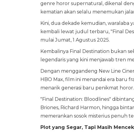
genre horor supernatural, dikenal denga
kematian akan selalu menemukan jala
Kini, dua dekade kemudian, waralaba ya
kembali lewat judul terbaru, "Final Des
mulai Jumat, 1 Agustus 2025.
Kembalinya Final Destination bukan seka
legendaris yang kini menjawab tren m
Dengan menggandeng New Line Cinema d
HBO Max, film ini menandai era baru 
menarik generasi baru penikmat horor.
"Final Destination: Bloodlines" dibinta
Briones, Richard Harmon, hingga bintan
memerankan sosok misterius penuh tek
Plot yang Segar, Tapi Masih Mence