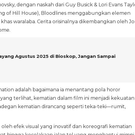
povsky, dengan naskah dari Guy Busick & Lori Evans Tayl
ng of Hill House), Bloodlines menggabungkan elemen
 khas waralaba. Cerita orisinalnya dikembangkan oleh J
ome.
Tayang Agustus 2025 di Bioskop, Jangan Sampai
tination adalah bagaimana ia menantang pola horor
ng terlihat, kematian dalam film ini menjadi kekuatan
adegan kematian dirancang seperti teka-teki—rumit,
 oleh efek visual yang inovatif dan koreografi kematian
wat hingga kecelakaan jalan tol yang menghantui mimpi