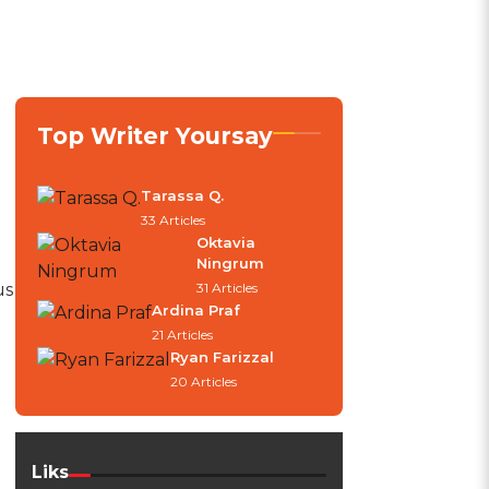
Top Writer Yoursay
Tarassa Q.
33 Articles
Oktavia
Ningrum
us
31 Articles
Ardina Praf
21 Articles
Ryan Farizzal
20 Articles
Liks