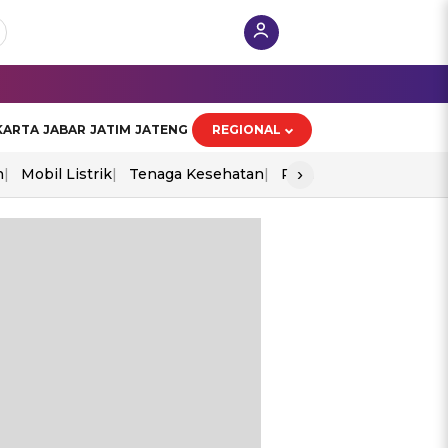
KARTA
JABAR
JATIM
JATENG
REGIONAL
›
n
Mobil Listrik
Tenaga Kesehatan
Perang As-Iran
Ekon