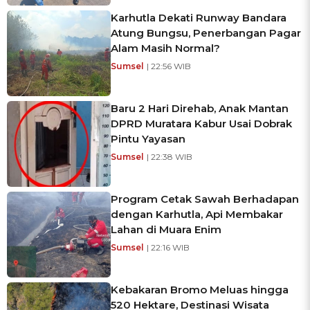
Karhutla Dekati Runway Bandara
Atung Bungsu, Penerbangan Pagar
Alam Masih Normal?
Sumsel
| 22:56 WIB
Baru 2 Hari Direhab, Anak Mantan
DPRD Muratara Kabur Usai Dobrak
Pintu Yayasan
Sumsel
| 22:38 WIB
Program Cetak Sawah Berhadapan
dengan Karhutla, Api Membakar
Lahan di Muara Enim
Sumsel
| 22:16 WIB
Kebakaran Bromo Meluas hingga
520 Hektare, Destinasi Wisata