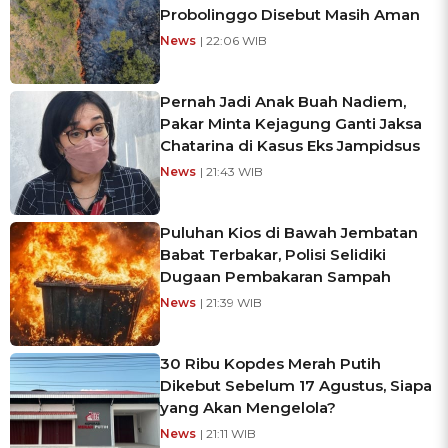
Probolinggo Disebut Masih Aman
News
| 22:06 WIB
Pernah Jadi Anak Buah Nadiem,
Pakar Minta Kejagung Ganti Jaksa
Chatarina di Kasus Eks Jampidsus
News
| 21:43 WIB
Puluhan Kios di Bawah Jembatan
Babat Terbakar, Polisi Selidiki
Dugaan Pembakaran Sampah
News
| 21:39 WIB
30 Ribu Kopdes Merah Putih
Dikebut Sebelum 17 Agustus, Siapa
yang Akan Mengelola?
News
| 21:11 WIB