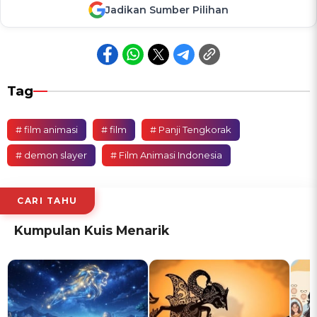
Jadikan Sumber Pilihan
Tag
# film animasi
# film
# Panji Tengkorak
# demon slayer
# Film Animasi Indonesia
CARI TAHU
Kumpulan Kuis Menarik