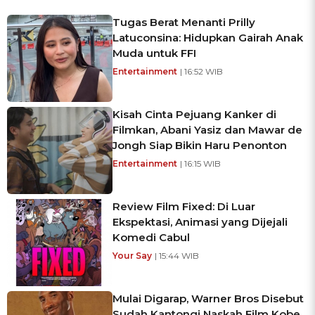
Tugas Berat Menanti Prilly
Latuconsina: Hidupkan Gairah Anak
Muda untuk FFI
Entertainment
| 16:52 WIB
Kisah Cinta Pejuang Kanker di
Filmkan, Abani Yasiz dan Mawar de
Jongh Siap Bikin Haru Penonton
Entertainment
| 16:15 WIB
Review Film Fixed: Di Luar
Ekspektasi, Animasi yang Dijejali
Komedi Cabul
Your Say
| 15:44 WIB
Mulai Digarap, Warner Bros Disebut
Sudah Kantongi Naskah Film Kobe