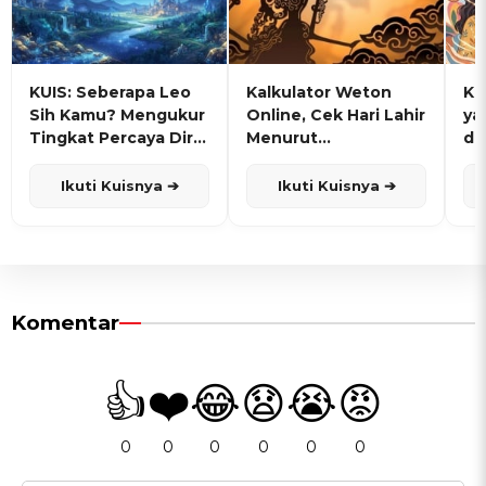
KUIS: Seberapa Leo
Kalkulator Weton
KU
Sih Kamu? Mengukur
Online, Cek Hari Lahir
ya
Tingkat Percaya Diri
Menurut
de
dan Karisma
Penanggalan Jawa
Ikuti Kuisnya ➔
Ikuti Kuisnya ➔
Komentar
👍
❤️
😂
😧
😭
😡
0
0
0
0
0
0