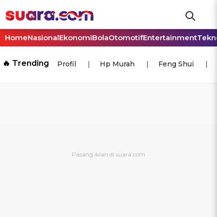
Home
Nasional
Ekonomi
Bola
Otomotif
Entertainment
Tekn
🔥 Trending
Profil
Hp Murah
Feng Shui