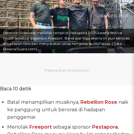
Rebellion Rose saat menolak tampil di Pestapora 2025 karena festival
musik tersebut disponsori Freeport. Band asal Yogyakarta ini pun berorasi
di hadapan fans dan menyatakan sikap terhadap isu di Papua. [Tiara
Rosana/Suara.com]
Baca 10 detik
Batal menampilkan musiknya,
Rebellion Rose
naik
ke panggung untuk berorasi di hadapan
penggemar.
Menolak
Freeport
sebagai sponsor
Pestapora
,