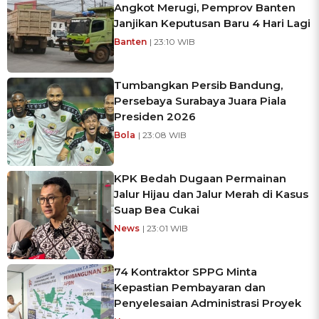
Angkot Merugi, Pemprov Banten
Janjikan Keputusan Baru 4 Hari Lagi
Banten
| 23:10 WIB
Tumbangkan Persib Bandung,
Persebaya Surabaya Juara Piala
Presiden 2026
Bola
| 23:08 WIB
KPK Bedah Dugaan Permainan
Jalur Hijau dan Jalur Merah di Kasus
Suap Bea Cukai
News
| 23:01 WIB
74 Kontraktor SPPG Minta
Kepastian Pembayaran dan
Penyelesaian Administrasi Proyek