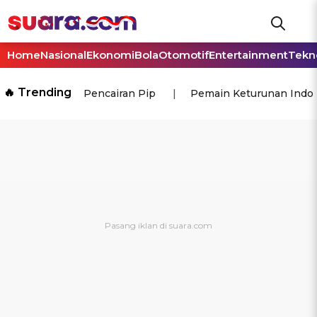
Home
Nasional
Ekonomi
Bola
Otomotif
Entertainment
Tekn
🔥 Trending
Pencairan Pip
Pemain Keturunan Indo