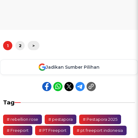
1
2
>
Jadikan Sumber Pilihan
Tag
# rebellion rose
# pestapora
# Pestapora 2025
# Freeport
# PT Freeport
# pt freeport indonesia