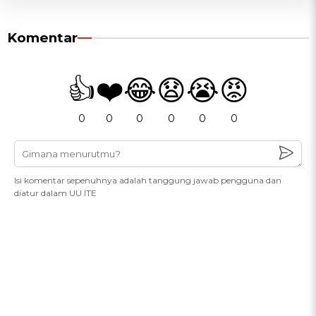
Komentar
👍
❤️
😂
😧
😭
😡
0
0
0
0
0
0
Isi komentar sepenuhnya adalah tanggung jawab pengguna dan
diatur dalam UU ITE