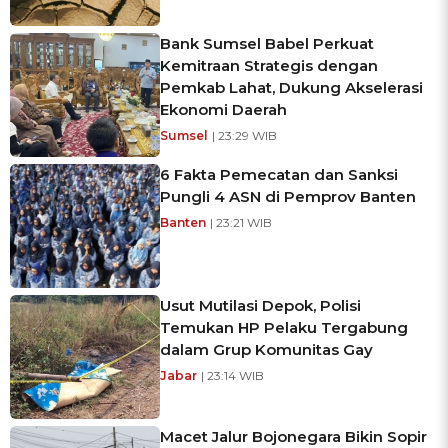
Bank Sumsel Babel Perkuat
Kemitraan Strategis dengan
Pemkab Lahat, Dukung Akselerasi
Ekonomi Daerah
Sumsel
| 23:29 WIB
6 Fakta Pemecatan dan Sanksi
Pungli 4 ASN di Pemprov Banten
Banten
| 23:21 WIB
Usut Mutilasi Depok, Polisi
Temukan HP Pelaku Tergabung
dalam Grup Komunitas Gay
Jabar
| 23:14 WIB
Macet Jalur Bojonegara Bikin Sopir