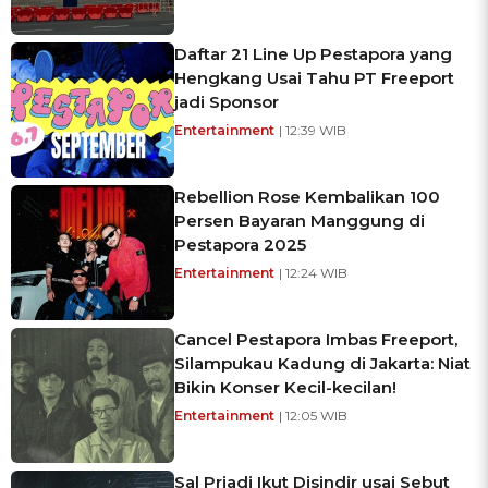
Daftar 21 Line Up Pestapora yang
Hengkang Usai Tahu PT Freeport
jadi Sponsor
Entertainment
| 12:39 WIB
Rebellion Rose Kembalikan 100
Persen Bayaran Manggung di
Pestapora 2025
Entertainment
| 12:24 WIB
Cancel Pestapora Imbas Freeport,
Silampukau Kadung di Jakarta: Niat
Bikin Konser Kecil-kecilan!
Entertainment
| 12:05 WIB
Sal Priadi Ikut Disindir usai Sebut