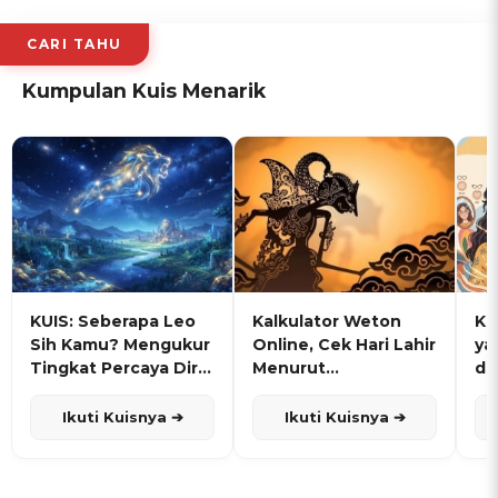
CARI TAHU
Kumpulan Kuis Menarik
KUIS: Seberapa Leo
Kalkulator Weton
KU
Sih Kamu? Mengukur
Online, Cek Hari Lahir
ya
Tingkat Percaya Diri
Menurut
de
dan Karisma
Penanggalan Jawa
Ikuti Kuisnya ➔
Ikuti Kuisnya ➔