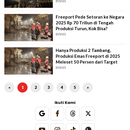
Kembali
BISNIS
Freeport Pede Setoran ke Negara
2025 Rp 70 Triliun di Tengah
Produksi Turun, Kok Bisa?
BISNIS
Hanya Produksi 2 Tambang,
Produksi Emas Freeport di 2025
Meleset 50 Persen dari Target
BISNIS
«
1
2
3
4
5
»
Ikuti Kami