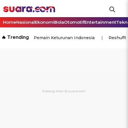
Home
Nasional
Ekonomi
Bola
Otomotif
Entertainment
Tekn
🔥 Trending
Pemain Keturunan Indonesia
Reshuffl