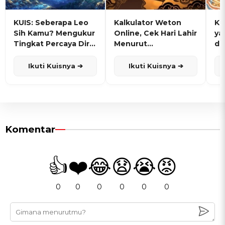
KUIS: Seberapa Leo
Kalkulator Weton
KU
Sih Kamu? Mengukur
Online, Cek Hari Lahir
ya
Tingkat Percaya Diri
Menurut
de
dan Karisma
Penanggalan Jawa
Ikuti Kuisnya ➔
Ikuti Kuisnya ➔
Komentar
👍
❤️
😂
😧
😭
😡
0
0
0
0
0
0