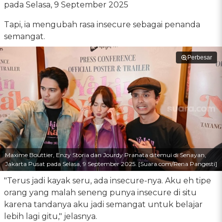
pada Selasa, 9 September 2025
Tapi, ia mengubah rasa insecure sebagai penanda
semangat.
Perbesar
Maxime Bouttier, Enzy Storia dan Jourdy Pranata ditemui di Senayan,
Jakarta Pusat pada Selasa, 9 September 2025. [Suara.com/Rena Pangesti]
"Terus jadi kayak seru, ada insecure-nya. Aku eh tipe
orang yang malah seneng punya insecure di situ
karena tandanya aku jadi semangat untuk belajar
lebih lagi gitu," jelasnya.