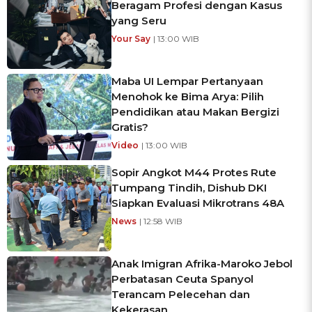
Beragam Profesi dengan Kasus
yang Seru
Your Say
| 13:00 WIB
Maba UI Lempar Pertanyaan
Menohok ke Bima Arya: Pilih
Pendidikan atau Makan Bergizi
Gratis?
Video
| 13:00 WIB
Sopir Angkot M44 Protes Rute
Tumpang Tindih, Dishub DKI
Siapkan Evaluasi Mikrotrans 48A
News
| 12:58 WIB
Anak Imigran Afrika-Maroko Jebol
Perbatasan Ceuta Spanyol
Terancam Pelecehan dan
Kekerasan