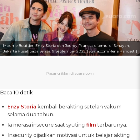
Maxime Bouttier, Enzy Storia dan Jourdy Pranata ditemui di Senayan,
Jakarta Pusat pada Selasa, 9 September 2025. [Suara.com/Rena Pangesti]
Baca 10 detik
Enzy Storia
kembali berakting setelah vakum
selama dua tahun.
Ia merasa insecure saat syuting
film
terbarunya.
Insecurity dijadikan motivasi untuk belajar akting