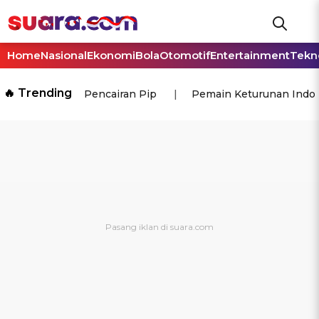
Home
Nasional
Ekonomi
Bola
Otomotif
Entertainment
Tekn
🔥 Trending
Pencairan Pip
Pemain Keturunan Indo