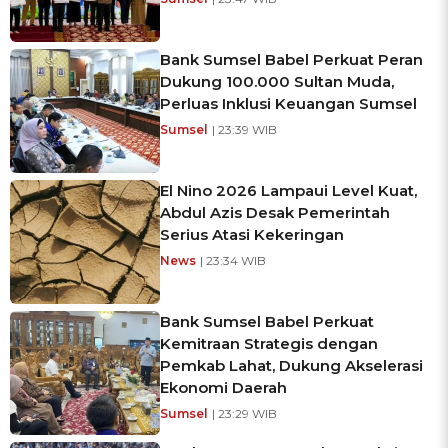
Bank Sumsel Babel Perkuat Peran
Dukung 100.000 Sultan Muda,
Perluas Inklusi Keuangan Sumsel
Sumsel
| 23:39 WIB
El Nino 2026 Lampaui Level Kuat,
Abdul Azis Desak Pemerintah
Serius Atasi Kekeringan
News
| 23:34 WIB
Bank Sumsel Babel Perkuat
Kemitraan Strategis dengan
Pemkab Lahat, Dukung Akselerasi
Ekonomi Daerah
Sumsel
| 23:29 WIB