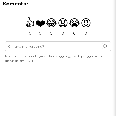
Komentar
👍
❤️
😂
😧
😭
😡
0
0
0
0
0
0
Isi komentar sepenuhnya adalah tanggung jawab pengguna dan
diatur dalam UU ITE