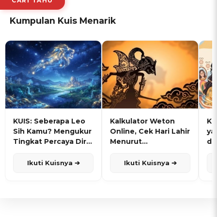
CARI TAHU
Kumpulan Kuis Menarik
KUIS: Seberapa Leo
Kalkulator Weton
KU
Sih Kamu? Mengukur
Online, Cek Hari Lahir
ya
Tingkat Percaya Diri
Menurut
de
dan Karisma
Penanggalan Jawa
Ikuti Kuisnya ➔
Ikuti Kuisnya ➔