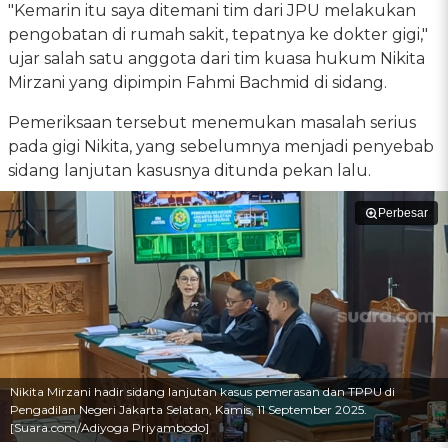
"‎Kemarin itu saya ditemani tim dari JPU melakukan
pengobatan di rumah sakit, tepatnya ke dokter gigi,"
ujar salah satu anggota dari tim kuasa hukum Nikita
Mirzani yang dipimpin Fahmi Bachmid di sidang.
Pemeriksaan tersebut menemukan masalah serius
pada gigi Nikita, yang sebelumnya menjadi penyebab
sidang lanjutan kasusnya ditunda pekan lalu.
Perbesar
Nikita Mirzani hadir sidang lanjutan kasus pemerasan dan TPPU di
Pengadilan Negeri Jakarta Selatan, Kamis, 11 September 2025.
[Suara.com/Adiyoga Priyambodo]