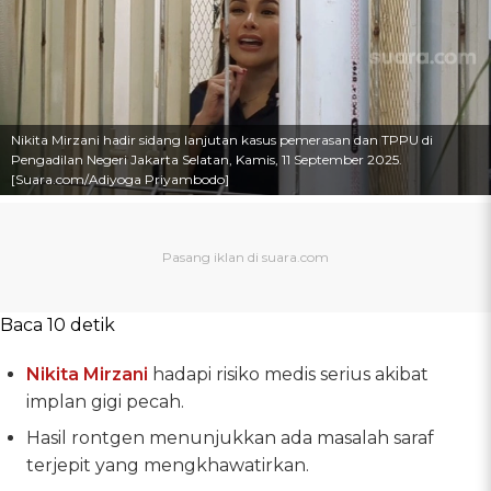
Nikita Mirzani hadir sidang lanjutan kasus pemerasan dan TPPU di
Pengadilan Negeri Jakarta Selatan, Kamis, 11 September 2025.
[Suara.com/Adiyoga Priyambodo]
Baca 10 detik
Nikita Mirzani
hadapi risiko medis serius akibat
implan gigi pecah.
Hasil rontgen menunjukkan ada masalah saraf
terjepit yang mengkhawatirkan.