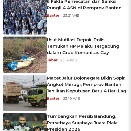
6 Fakta Pemecatan dan Sanksi
Pungli 4 ASN di Pemprov Banten
Banten
| 23:21 WIB
Usut Mutilasi Depok, Polisi
Temukan HP Pelaku Tergabung
dalam Grup Komunitas Gay
Jabar
| 23:14 WIB
Macet Jalur Bojonegara Bikin Sopir
Angkot Merugi, Pemprov Banten
Janjikan Keputusan Baru 4 Hari Lagi
Banten
| 23:10 WIB
Tumbangkan Persib Bandung,
Persebaya Surabaya Juara Piala
Presiden 2026