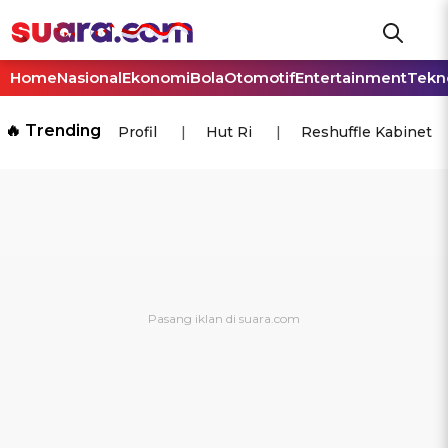
Home
Nasional
Ekonomi
Bola
Otomotif
Entertainment
Tekn
🔥 Trending
Profil
Hut Ri
Reshuffle Kabinet