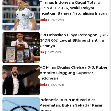
Timnas Indonesia Gagal Total di
Piala AFF 2026, Wakil Rakyat
Ingatkan Bahaya Naturalisasi Instan
Bola
| 16:07 WIB
BRI Bebaskan Biaya Potongan QRIS
(MDR 0%) Lewat BRImerchant, Ini
Caranya
Bri
| 16:07 WIB
AC Milan Digilas Chelsea 0-3, Ruben
Amorim Singgung Suporter
Indonesia
Bola
| 16:00 WIB
Indonesia Butuh Industri Alat
Kesehatan, Bukan Sekadar Pasar
Impor