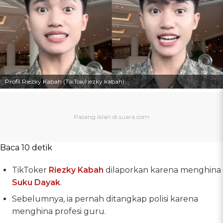
Profil Riezky Kabah (TikTok/riezky.kabah)
Baca 10 detik
TikToker
Riezky Kabah
dilaporkan karena menghina
Suku Dayak
.
Sebelumnya, ia pernah ditangkap polisi karena
menghina profesi guru.