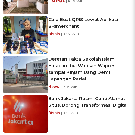
Lifestyle
| 16:19 WIB
Cara Buat QRIS Lewat Aplikasi
BRImerchant
Bisnis
| 16:17 WIB
Deretan Fakta Sekolah Islam
Harapan Ibu: Warisan Wapres
sampai Pinjam Uang Demi
Lapangan Padel
News
| 16:15 WIB
Bank Jakarta Resmi Ganti Alamat
Situs, Dorong Transformasi Digital
Bisnis
| 16:11 WIB