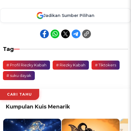
Jadikan Sumber Pilihan
Tag
# Profil Riezky Kabah
# Riezky Kabah
# Tiktokers
# suku dayak
CARI TAHU
Kumpulan Kuis Menarik