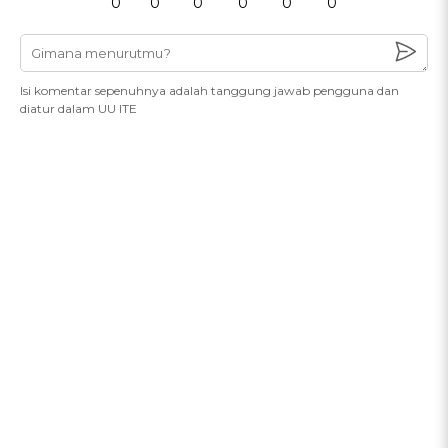
0
0
0
0
0
0
Isi komentar sepenuhnya adalah tanggung jawab pengguna dan
diatur dalam UU ITE