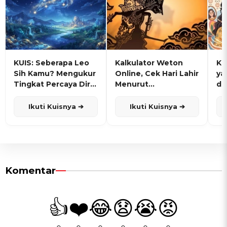
KUIS: Seberapa Leo
Kalkulator Weton
KU
Sih Kamu? Mengukur
Online, Cek Hari Lahir
ya
Tingkat Percaya Diri
Menurut
de
dan Karisma
Penanggalan Jawa
Ikuti Kuisnya ➔
Ikuti Kuisnya ➔
Komentar
👍
❤️
😂
😧
😭
😡