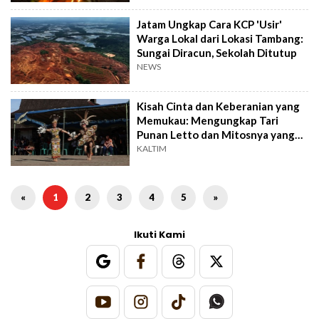
Jatam Ungkap Cara KCP 'Usir'
Warga Lokal dari Lokasi Tambang:
Sungai Diracun, Sekolah Ditutup
NEWS
Kisah Cinta dan Keberanian yang
Memukau: Mengungkap Tari
Punan Letto dan Mitosnya yang
Menawan
KALTIM
«
1
2
3
4
5
»
Ikuti Kami