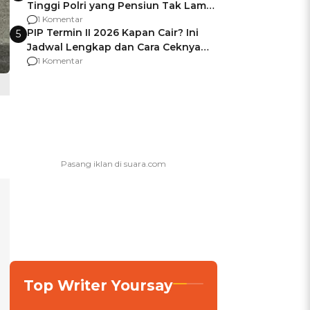
Tinggi Polri yang Pensiun Tak Lama
Usai Jadi Brigjen
1 Komentar
PIP Termin II 2026 Kapan Cair? Ini
5
Jadwal Lengkap dan Cara Ceknya
agar Dana Tidak Hangus!
1 Komentar
Top Writer Yoursay