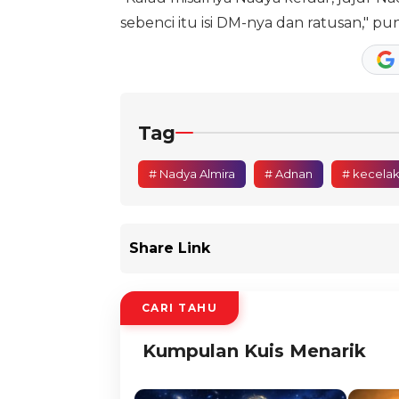
sebenci itu isi DM-nya dan ratusan," p
Tag
# Nadya Almira
# Adnan
# kecela
Share Link
CARI TAHU
Kumpulan Kuis Menarik