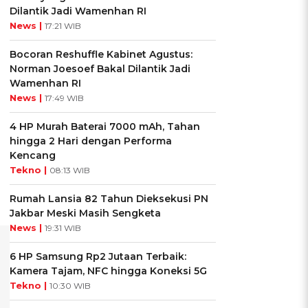
Dilantik Jadi Wamenhan RI
News |
17:21 WIB
Bocoran Reshuffle Kabinet Agustus:
Norman Joesoef Bakal Dilantik Jadi
Wamenhan RI
News |
17:49 WIB
4 HP Murah Baterai 7000 mAh, Tahan
hingga 2 Hari dengan Performa
Kencang
Tekno |
08:13 WIB
Rumah Lansia 82 Tahun Dieksekusi PN
Jakbar Meski Masih Sengketa
News |
19:31 WIB
6 HP Samsung Rp2 Jutaan Terbaik:
Kamera Tajam, NFC hingga Koneksi 5G
Tekno |
10:30 WIB