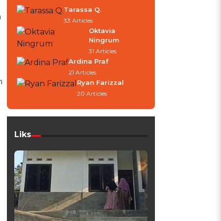
Tarassa Q.
n
33 Articles
Oktavia
Ningrum
31 Articles
Ardina Praf
21 Articles
h
Ryan Farizzal
20 Articles
Liks