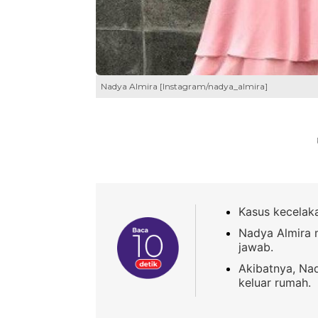
Nadya Almira [Instagram/nadya_almira]
Kasus kecelaka
Nadya Almira 
jawab.
Akibatnya, Na
keluar rumah.