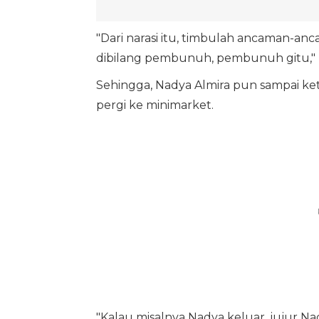
"Dari narasi itu, timbulah ancaman-an
dibilang pembunuh, pembunuh gitu,"
Sehingga, Nadya Almira pun sampai k
pergi ke minimarket.
"Kalau misalnya Nadya keluar, jujur Na