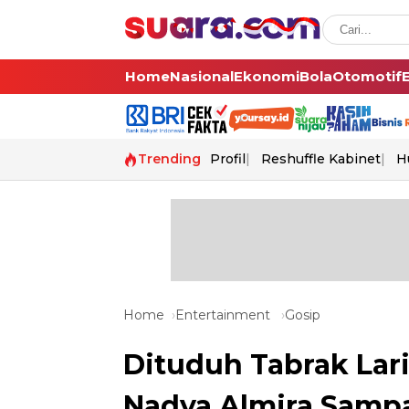
Home
Nasional
Ekonomi
Bola
Otomotif
Trending
Profil
Reshuffle Kabinet
H
Home
Entertainment
Gosip
Dituduh Tabrak Lar
Nadya Almira Sampa