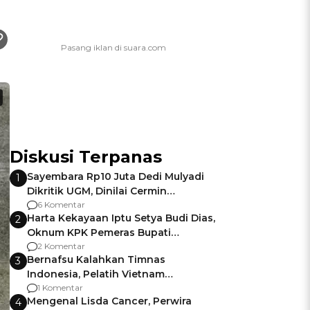
Diskusi Terpanas
Sayembara Rp10 Juta Dedi Mulyadi
1
Dikritik UGM, Dinilai Cermin
Gagalnya Negara Jamin Keamanan
6 Komentar
Harta Kekayaan Iptu Setya Budi Dias,
2
Oknum KPK Pemeras Bupati
Pemalang
2 Komentar
Bernafsu Kalahkan Timnas
3
Indonesia, Pelatih Vietnam
Berencana Pakai Jimat di Pakansari
1 Komentar
Mengenal Lisda Cancer, Perwira
4