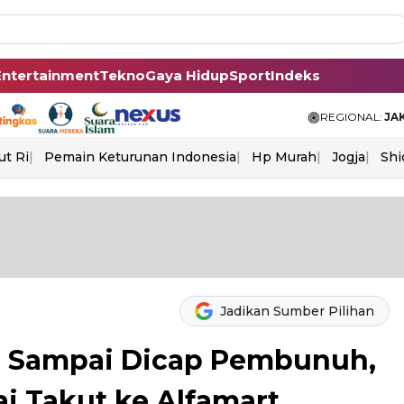
Entertainment
Tekno
Gaya Hidup
Sport
Indeks
REGIONAL:
JA
ut Ri
Pemain Keturunan Indonesia
Hp Murah
Jogja
Shi
Jadikan Sumber Pilihan
i Sampai Dicap Pembunuh,
i Takut ke Alfamart