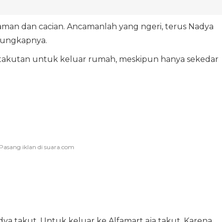
caman dan cacian. Ancamanlah yang ngeri, terus Nadya
 ungkapnya.
etakutan untuk keluar rumah, meskipun hanya sekedar
dya takut. Untuk keluar ke Alfamart aja takut. Karena