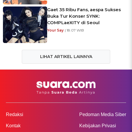
Gaet 35 Ribu Fans, aespa Sukses
Buka Tur Konser SYNK:
COMPLaeXITY di Seoul
Your Say
| 18:07 WIB
LIHAT ARTIKEL LAINNYA
Redaksi
Pedoman Media Siber
Kontak
Kebijakan Privasi