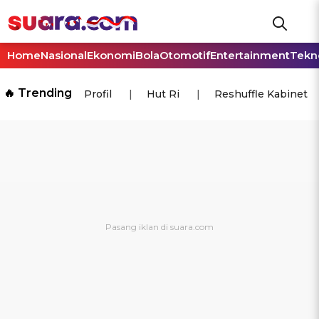
Home
Nasional
Ekonomi
Bola
Otomotif
Entertainment
Tekn
🔥 Trending
Profil
Hut Ri
Reshuffle Kabinet