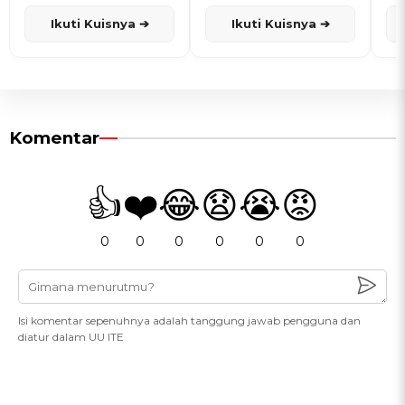
dan Karisma
Penanggalan Jawa
Ikuti Kuisnya ➔
Ikuti Kuisnya ➔
Komentar
👍
❤️
😂
😧
😭
😡
0
0
0
0
0
0
Isi komentar sepenuhnya adalah tanggung jawab pengguna dan
diatur dalam UU ITE