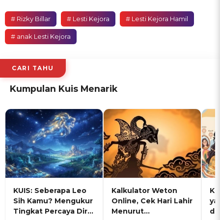
# Rizky Billar
# Lesti Kejora
# Lesti Kejora Hamil
# anak Lesti Kejora
CARI TAHU
Kumpulan Kuis Menarik
KUIS: Seberapa Leo
Kalkulator Weton
KU
Sih Kamu? Mengukur
Online, Cek Hari Lahir
ya
Tingkat Percaya Diri
Menurut
de