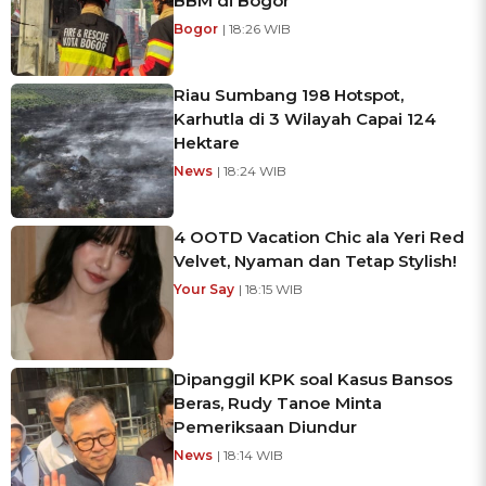
BBM di Bogor
Bogor
| 18:26 WIB
Riau Sumbang 198 Hotspot,
Karhutla di 3 Wilayah Capai 124
Hektare
News
| 18:24 WIB
4 OOTD Vacation Chic ala Yeri Red
Velvet, Nyaman dan Tetap Stylish!
Your Say
| 18:15 WIB
Dipanggil KPK soal Kasus Bansos
Beras, Rudy Tanoe Minta
Pemeriksaan Diundur
News
| 18:14 WIB