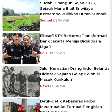
Sudah Dibangun Sejak 2023,
Sejauh Mana Bibit Sriwijaya
Kemampo Pulihkan Hutan Sumsel?
Sumsel
| 18:34 WIB
Filosofi STY Bertemu Transformasi
Bank Jakarta, Persija Bidik Juara
Liga 1
Bola
| 18:30 WIB
Jalur Kematian Orang Indo! Belanda
Didesak Sejarah Gelap Kolonial
Masuk Kurikulum
News
| 18:30 WIB
Detik-detik Kebakaran Mobil
Merambat ke Tempat Pengisian