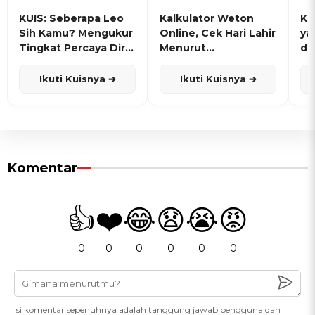
KUIS: Seberapa Leo
Kalkulator Weton
KU
Sih Kamu? Mengukur
Online, Cek Hari Lahir
ya
Tingkat Percaya Diri
Menurut
de
dan Karisma
Penanggalan Jawa
Ikuti Kuisnya ➔
Ikuti Kuisnya ➔
Komentar
👍
❤️
😂
😧
😭
😡
0
0
0
0
0
0
Isi komentar sepenuhnya adalah tanggung jawab pengguna dan