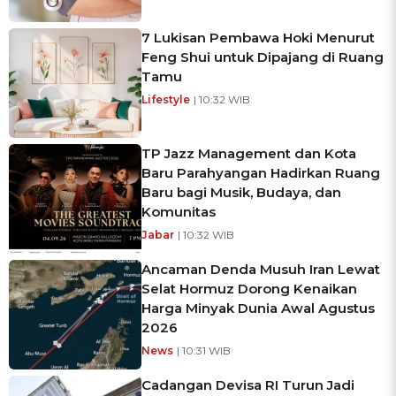
7 Lukisan Pembawa Hoki Menurut
Feng Shui untuk Dipajang di Ruang
Tamu
Lifestyle
| 10:32 WIB
TP Jazz Management dan Kota
Baru Parahyangan Hadirkan Ruang
Baru bagi Musik, Budaya, dan
Komunitas
Jabar
| 10:32 WIB
Ancaman Denda Musuh Iran Lewat
Selat Hormuz Dorong Kenaikan
Harga Minyak Dunia Awal Agustus
2026
News
| 10:31 WIB
Cadangan Devisa RI Turun Jadi