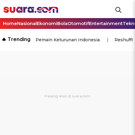
Home
Nasional
Ekonomi
Bola
Otomotif
Entertainment
Tekn
🔥 Trending
Pemain Keturunan Indonesia
Reshuffl