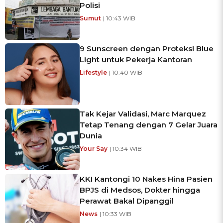
Polisi
Sumut
| 10:43 WIB
9 Sunscreen dengan Proteksi Blue
Light untuk Pekerja Kantoran
Lifestyle
| 10:40 WIB
Tak Kejar Validasi, Marc Marquez
Tetap Tenang dengan 7 Gelar Juara
Dunia
Your Say
| 10:34 WIB
KKI Kantongi 10 Nakes Hina Pasien
BPJS di Medsos, Dokter hingga
Perawat Bakal Dipanggil
News
| 10:33 WIB