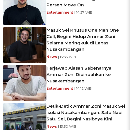
Persen Move On
Entertainment
| 14:27 WIB
Masuk Sel Khusus One Man One
Cell, Begini Hidup Ammar Zoni
Selama Meringkuk di Lapas
Nusakambangan
News
| 13:58 WIB
Terjawab Alasan Sebenarnya
Ammar Zoni Dipindahkan ke
Nusakambangan
Entertainment
| 14:12 WIB
Detik-Detik Ammar Zoni Masuk Sel
Isolasi Nusakambangan: Satu Napi
Satu Sel, Begini Nasibnya Kini
News
| 13:50 WIB