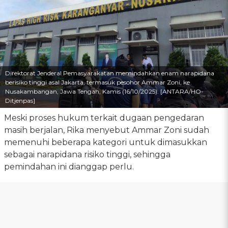
Direktorat Jenderal Pemasyarakatan memindahkan enam narapidana
berisiko tinggi asal Jakarta, termasuk pesohor Ammar Zoni, ke
Nusakambangan, Jawa Tengah, Kamis (16/10/2025). [ANTARA/HO-
Ditjenpas]
Meski proses hukum terkait dugaan pengedaran
masih berjalan, Rika menyebut Ammar Zoni sudah
memenuhi beberapa kategori untuk dimasukkan
sebagai narapidana risiko tinggi, sehingga
pemindahan ini dianggap perlu.