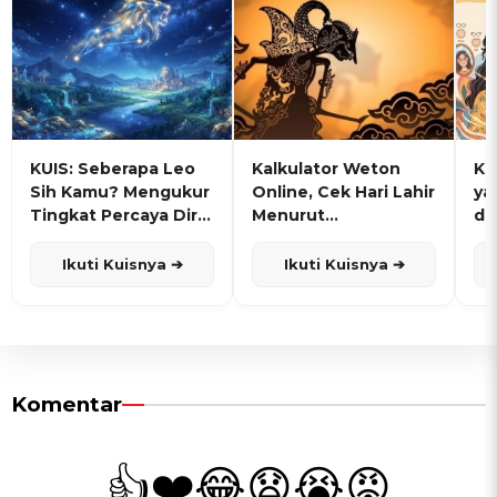
KUIS: Seberapa Leo
Kalkulator Weton
KU
Sih Kamu? Mengukur
Online, Cek Hari Lahir
ya
Tingkat Percaya Diri
Menurut
de
dan Karisma
Penanggalan Jawa
Ikuti Kuisnya ➔
Ikuti Kuisnya ➔
Komentar
👍
❤️
😂
😧
😭
😡