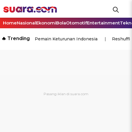
Home
Nasional
Ekonomi
Bola
Otomotif
Entertainment
Tekn
🔥 Trending
Pemain Keturunan Indonesia
Reshuffl