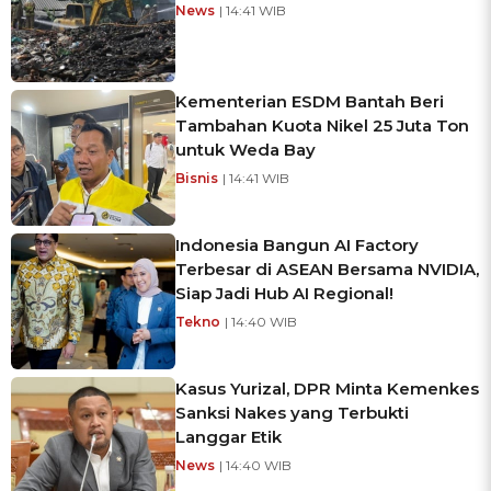
News
| 14:41 WIB
Kementerian ESDM Bantah Beri
Tambahan Kuota Nikel 25 Juta Ton
untuk Weda Bay
Bisnis
| 14:41 WIB
Indonesia Bangun AI Factory
Terbesar di ASEAN Bersama NVIDIA,
Siap Jadi Hub AI Regional!
Tekno
| 14:40 WIB
Kasus Yurizal, DPR Minta Kemenkes
Sanksi Nakes yang Terbukti
Langgar Etik
News
| 14:40 WIB