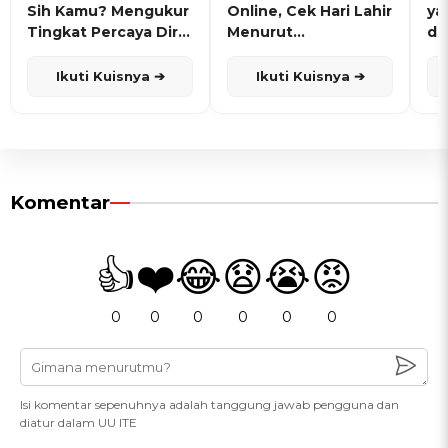
Sih Kamu? Mengukur
Online, Cek Hari Lahir
ya
Tingkat Percaya Diri
Menurut
de
dan Karisma
Penanggalan Jawa
Ikuti Kuisnya ➔
Ikuti Kuisnya ➔
Komentar
👍
❤️
😂
😧
😭
😡
0
0
0
0
0
0
Isi komentar sepenuhnya adalah tanggung jawab pengguna dan
diatur dalam UU ITE