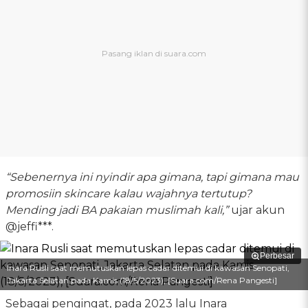
“Sebenernya ini nyindir apa gimana, tapi gimana mau
promosiin skincare kalau wajahnya tertutup?
Mending jadi BA pakaian muslimah kali,”
ujar akun
@jeffi***.
Perbesar
Inara Rusli saat memutuskan lepas cadar ditemui di kawasan Senopati,
Jakarta Selatan pada Kamis (18/5/2023), [Suara.com/Rena Pangesti]
Sebagai pengingat, pada 2023 lalu Inara