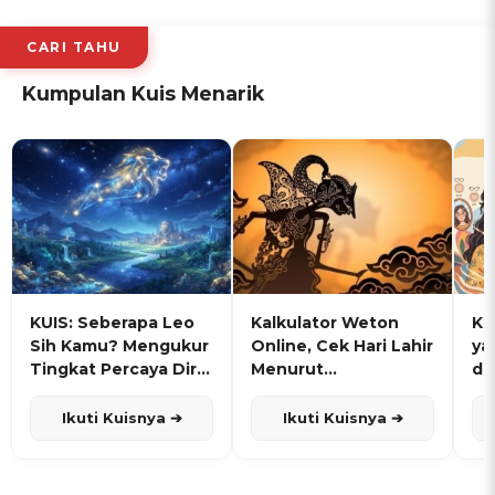
CARI TAHU
Kumpulan Kuis Menarik
KUIS: Seberapa Leo
Kalkulator Weton
KU
Sih Kamu? Mengukur
Online, Cek Hari Lahir
ya
Tingkat Percaya Diri
Menurut
de
dan Karisma
Penanggalan Jawa
Ikuti Kuisnya ➔
Ikuti Kuisnya ➔