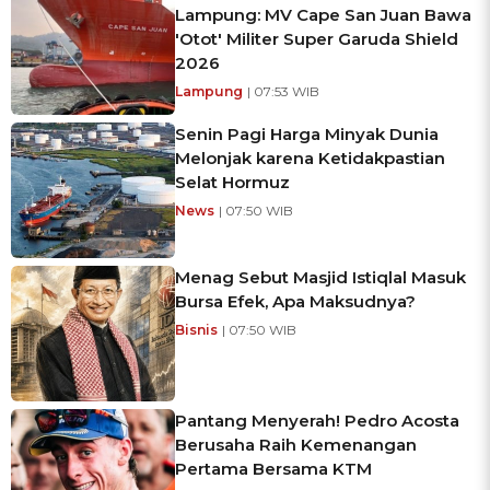
Lampung: MV Cape San Juan Bawa
'Otot' Militer Super Garuda Shield
2026
Lampung
| 07:53 WIB
Senin Pagi Harga Minyak Dunia
Melonjak karena Ketidakpastian
Selat Hormuz
News
| 07:50 WIB
Menag Sebut Masjid Istiqlal Masuk
Bursa Efek, Apa Maksudnya?
Bisnis
| 07:50 WIB
Pantang Menyerah! Pedro Acosta
Berusaha Raih Kemenangan
Pertama Bersama KTM