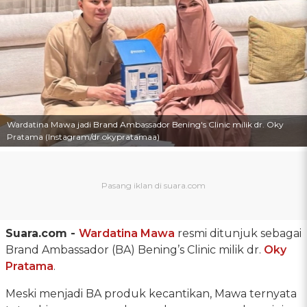
Wardatina Mawa jadi Brand Ambassador Bening's Clinic milik dr. Oky
Pratama (Instagram/dr.okypratamaa)
Suara.com -
Wardatina Mawa
resmi ditunjuk sebagai
Brand Ambassador (BA) Bening’s Clinic milik dr.
Oky
Pratama
.
Meski menjadi BA produk kecantikan, Mawa ternyata