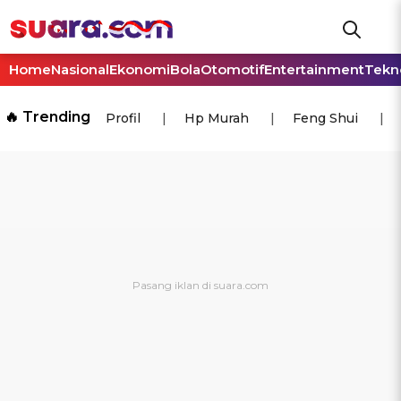
Home
Nasional
Ekonomi
Bola
Otomotif
Entertainment
Tekn
🔥 Trending
Profil
Hp Murah
Feng Shui