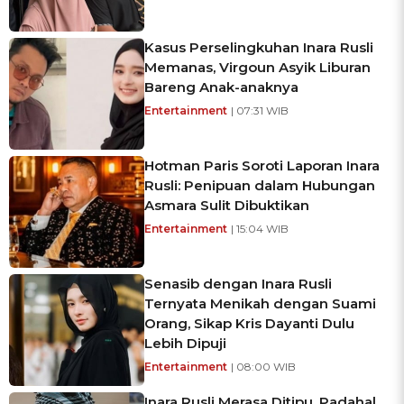
Kasus Perselingkuhan Inara Rusli
Memanas, Virgoun Asyik Liburan
Bareng Anak-anaknya
Entertainment
| 07:31 WIB
Hotman Paris Soroti Laporan Inara
Rusli: Penipuan dalam Hubungan
Asmara Sulit Dibuktikan
Entertainment
| 15:04 WIB
Senasib dengan Inara Rusli
Ternyata Menikah dengan Suami
Orang, Sikap Kris Dayanti Dulu
Lebih Dipuji
Entertainment
| 08:00 WIB
Inara Rusli Merasa Ditipu, Padahal