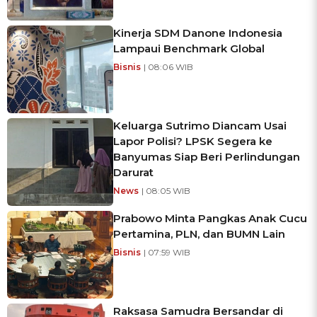
Kinerja SDM Danone Indonesia
Lampaui Benchmark Global
Bisnis
| 08:06 WIB
Keluarga Sutrimo Diancam Usai
Lapor Polisi? LPSK Segera ke
Banyumas Siap Beri Perlindungan
Darurat
News
| 08:05 WIB
Prabowo Minta Pangkas Anak Cucu
Pertamina, PLN, dan BUMN Lain
Bisnis
| 07:59 WIB
Raksasa Samudra Bersandar di