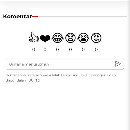
Komentar
👍
❤️
😂
😧
😭
😡
0
0
0
0
0
0
Isi komentar sepenuhnya adalah tanggung jawab pengguna dan
diatur dalam UU ITE