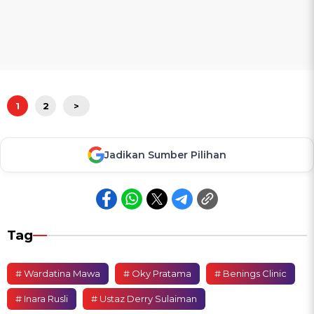
1
2
>
Jadikan Sumber Pilihan
Tag
# Wardatina Mawa
# Oky Pratama
# Benings Clinic
# Inara Rusli
# Ustaz Derry Sulaiman