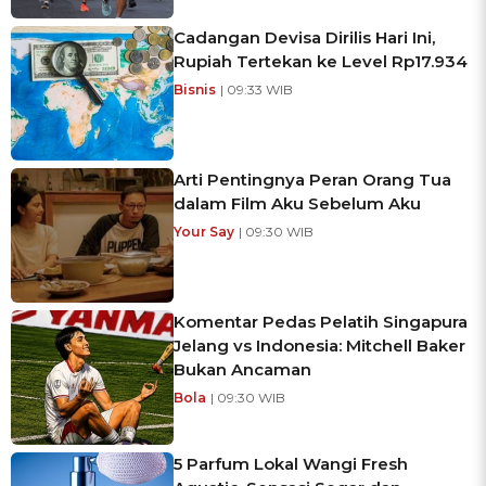
Cadangan Devisa Dirilis Hari Ini,
Rupiah Tertekan ke Level Rp17.934
Bisnis
| 09:33 WIB
Arti Pentingnya Peran Orang Tua
dalam Film Aku Sebelum Aku
Your Say
| 09:30 WIB
Komentar Pedas Pelatih Singapura
Jelang vs Indonesia: Mitchell Baker
Bukan Ancaman
Bola
| 09:30 WIB
5 Parfum Lokal Wangi Fresh