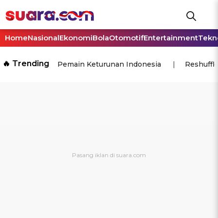
Home
Nasional
Ekonomi
Bola
Otomotif
Entertainment
Tekn
🔥 Trending
Pemain Keturunan Indonesia
Reshuffl