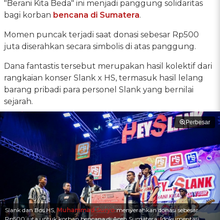
"Berani Kita Beda" ini menjadi panggung solidaritas
bagi korban
bencana di Sumatera
.
Momen puncak terjadi saat donasi sebesar Rp500
juta diserahkan secara simbolis di atas panggung.
Dana fantastis tersebut merupakan hasil kolektif dari
rangkaian konser Slank x HS, termasuk hasil lelang
barang pribadi para personel Slank yang bernilai
sejarah.
Perbesar
Slank dan Bos HS,
Muhammad Suryo
menyerahkan donasi sebesar
Rp500 juta untuk korban bencana di Aceh Sumatera. [dokumentasi