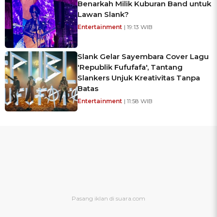
Benarkah Milik Kuburan Band untuk
Lawan Slank?
Entertainment
| 19:13 WIB
Slank Gelar Sayembara Cover Lagu
'Republik Fufufafa', Tantang
Slankers Unjuk Kreativitas Tanpa
Batas
Entertainment
| 11:58 WIB