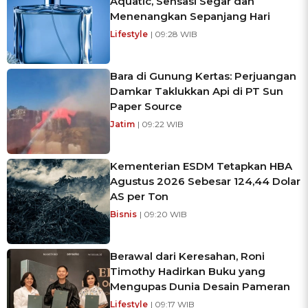
Aquatic, Sensasi Segar dan
Menenangkan Sepanjang Hari
Lifestyle
| 09:28 WIB
Bara di Gunung Kertas: Perjuangan
Damkar Taklukkan Api di PT Sun
Paper Source
Jatim
| 09:22 WIB
Kementerian ESDM Tetapkan HBA
Agustus 2026 Sebesar 124,44 Dolar
AS per Ton
Bisnis
| 09:20 WIB
Berawal dari Keresahan, Roni
Timothy Hadirkan Buku yang
Mengupas Dunia Desain Pameran
Lifestyle
| 09:17 WIB