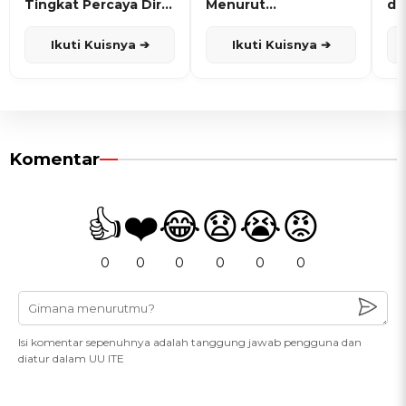
Tingkat Percaya Diri
Menurut
de
dan Karisma
Penanggalan Jawa
Ikuti Kuisnya ➔
Ikuti Kuisnya ➔
Komentar
👍
❤️
😂
😧
😭
😡
0
0
0
0
0
0
Isi komentar sepenuhnya adalah tanggung jawab pengguna dan
diatur dalam UU ITE