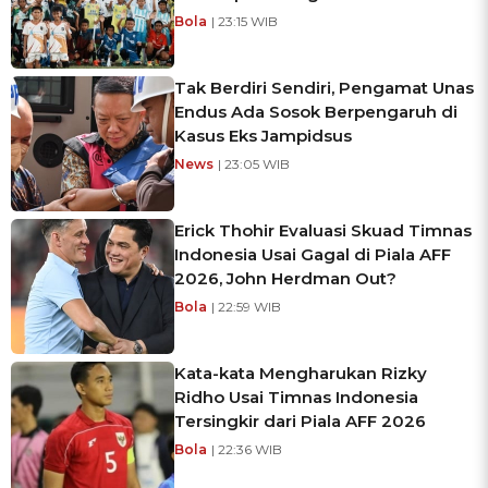
Bola
| 23:15 WIB
Tak Berdiri Sendiri, Pengamat Unas
Endus Ada Sosok Berpengaruh di
Kasus Eks Jampidsus
News
| 23:05 WIB
Erick Thohir Evaluasi Skuad Timnas
Indonesia Usai Gagal di Piala AFF
2026, John Herdman Out?
Bola
| 22:59 WIB
Kata-kata Mengharukan Rizky
Ridho Usai Timnas Indonesia
Tersingkir dari Piala AFF 2026
Bola
| 22:36 WIB