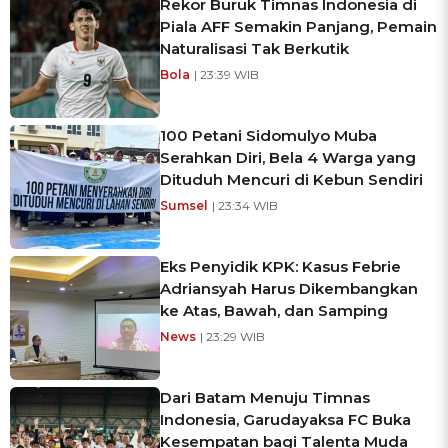
Rekor Buruk Timnas Indonesia di
Piala AFF Semakin Panjang, Pemain
Naturalisasi Tak Berkutik
Bola
| 23:39 WIB
100 Petani Sidomulyo Muba
Serahkan Diri, Bela 4 Warga yang
Dituduh Mencuri di Kebun Sendiri
Sumsel
| 23:34 WIB
Eks Penyidik KPK: Kasus Febrie
Adriansyah Harus Dikembangkan
ke Atas, Bawah, dan Samping
News
| 23:29 WIB
Dari Batam Menuju Timnas
Indonesia, Garudayaksa FC Buka
Kesempatan bagi Talenta Muda