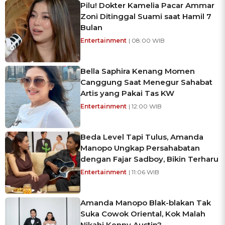
Pilu! Dokter Kamelia Pacar Ammar
Zoni Ditinggal Suami saat Hamil 7
Bulan
Entertainment
| 08:00 WIB
Bella Saphira Kenang Momen
Canggung Saat Menegur Sahabat
Artis yang Pakai Tas KW
Entertainment
| 12:00 WIB
Beda Level Tapi Tulus, Amanda
Manopo Ungkap Persahabatan
dengan Fajar Sadboy, Bikin Terharu
Entertainment
| 11:06 WIB
Amanda Manopo Blak-blakan Tak
Suka Cowok Oriental, Kok Malah
Nikahi Kenny Austin?