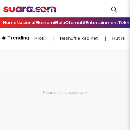
Home
Nasional
Ekonomi
Bola
Otomotif
Entertainment
Tekn
🔥 Trending
Profil
Reshuffle Kabinet
Hut Ri