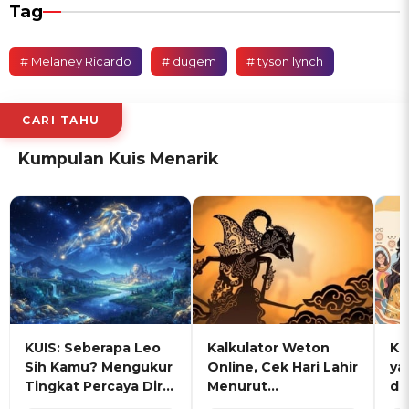
Tag
# Melaney Ricardo
# dugem
# tyson lynch
CARI TAHU
Kumpulan Kuis Menarik
KUIS: Seberapa Leo
Kalkulator Weton
KU
Sih Kamu? Mengukur
Online, Cek Hari Lahir
ya
Tingkat Percaya Diri
Menurut
de
dan Karisma
Penanggalan Jawa