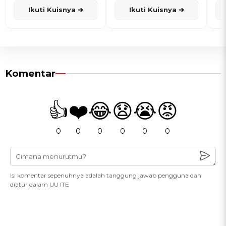
Ikuti Kuisnya ➔
Ikuti Kuisnya ➔
Komentar
👍
❤️
😂
😧
😭
😡
0
0
0
0
0
0
Isi komentar sepenuhnya adalah tanggung jawab pengguna dan
diatur dalam UU ITE