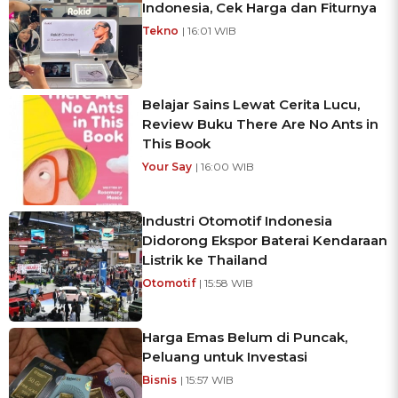
Indonesia, Cek Harga dan Fiturnya
Tekno
| 16:01 WIB
Belajar Sains Lewat Cerita Lucu,
Review Buku There Are No Ants in
This Book
Your Say
| 16:00 WIB
Industri Otomotif Indonesia
Didorong Ekspor Baterai Kendaraan
Listrik ke Thailand
Otomotif
| 15:58 WIB
Harga Emas Belum di Puncak,
Peluang untuk Investasi
Bisnis
| 15:57 WIB