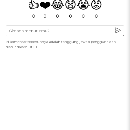
👍
❤️
😂
😧
😭
😡
0
0
0
0
0
0
Isi komentar sepenuhnya adalah tanggung jawab pengguna dan
diatur dalam UU ITE