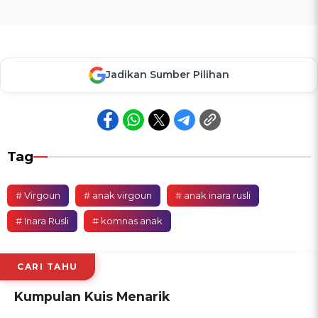
Jadikan Sumber Pilihan
Tag
# Virgoun
# anak virgoun
# anak inara rusli
# Inara Rusli
# komnas anak
CARI TAHU
Kumpulan Kuis Menarik