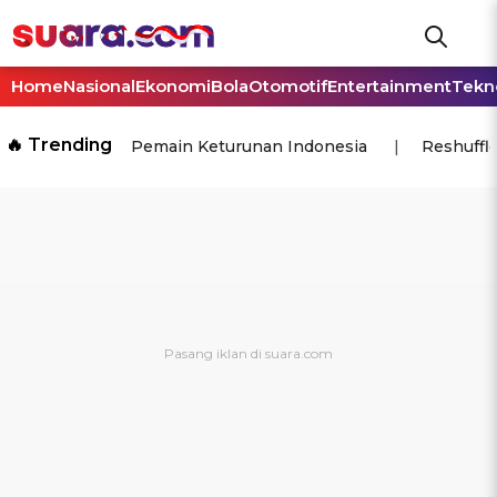
Home
Nasional
Ekonomi
Bola
Otomotif
Entertainment
Tekn
🔥 Trending
Pemain Keturunan Indonesia
Reshuffl