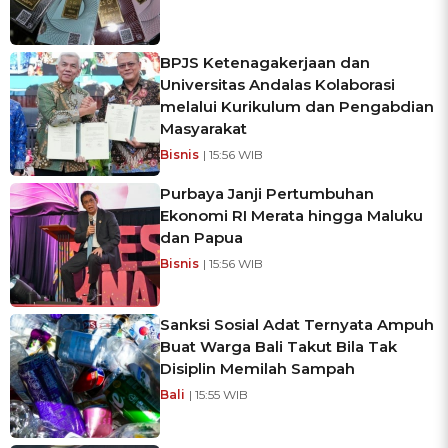
BPJS Ketenagakerjaan dan
Universitas Andalas Kolaborasi
melalui Kurikulum dan Pengabdian
Masyarakat
Bisnis
| 15:56 WIB
Purbaya Janji Pertumbuhan
Ekonomi RI Merata hingga Maluku
dan Papua
Bisnis
| 15:56 WIB
Sanksi Sosial Adat Ternyata Ampuh
Buat Warga Bali Takut Bila Tak
Disiplin Memilah Sampah
Bali
| 15:55 WIB