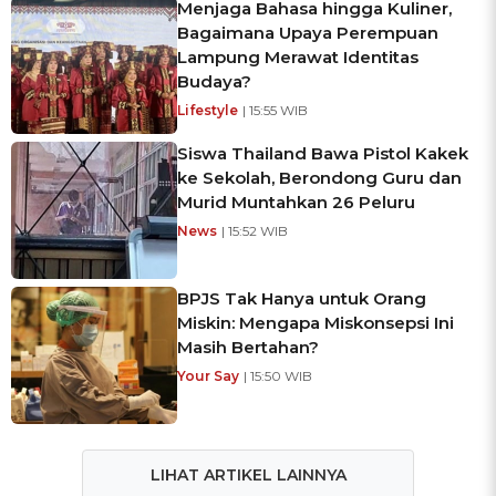
Menjaga Bahasa hingga Kuliner,
Bagaimana Upaya Perempuan
Lampung Merawat Identitas
Budaya?
Lifestyle
| 15:55 WIB
Siswa Thailand Bawa Pistol Kakek
ke Sekolah, Berondong Guru dan
Murid Muntahkan 26 Peluru
News
| 15:52 WIB
BPJS Tak Hanya untuk Orang
Miskin: Mengapa Miskonsepsi Ini
Masih Bertahan?
Your Say
| 15:50 WIB
LIHAT ARTIKEL LAINNYA