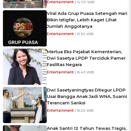
Entertainment
| 14:00 WIB
Viral Ada Grup Puasa Setengah Hari
Bikin Istigfar, Lebih Kaget Lihat
Jumlah Anggotanya
Entertainment
| 13:30 WIB
Mertua Eks Pejabat Kementerian,
Dwi Sasetya LPDP Terciduk Pamer
Fasilitas Negara
Entertainment
| 16:40 WIB
Dwi Sasetyaningtyas Ditegur LPDP
Usai Bangga Anak Jadi WNA, Suami
Terancam Sanksi
Entertainment
| 16:20 WIB
Anak Santri 12 Tahun Tewas Tragis,