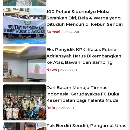
100 Petani Sidomulyo Muba
Serahkan Diri, Bela 4 Warga yang
Dituduh Mencuri di Kebun Sendiri
Sumsel
| 23:34 WIB
Eks Penyidik KPK: Kasus Febrie
Adriansyah Harus Dikembangkan
ke Atas, Bawah, dan Samping
News
| 23:29 WIB
Dari Batam Menuju Timnas
Indonesia, Garudayaksa FC Buka
Kesempatan bagi Talenta Muda
Bola
| 23:15 WIB
Tak Berdiri Sendiri, Pengamat Unas