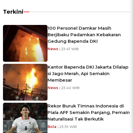
Terkini
100 Personel Damkar Masih
Berjibaku Padamkan Kebakaran
Gedung Bapenda DKI
News
| 23:47 WIB
Kantor Bapenda DKI Jakarta Dilalap
si Jago Merah, Api Semakin
Membesar
News
| 23:40 WIB
Rekor Buruk Timnas Indonesia di
Piala AFF Semakin Panjang, Pemain
Naturalisasi Tak Berkutik
Bola
| 23:39 WIB