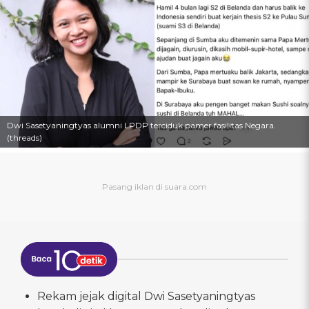
Dwi Sasetyaningtyas alumni LPDP terciduk pamer fasilitas Negara.
(threads)
Rekam jejak digital Dwi Sasetyaningtyas