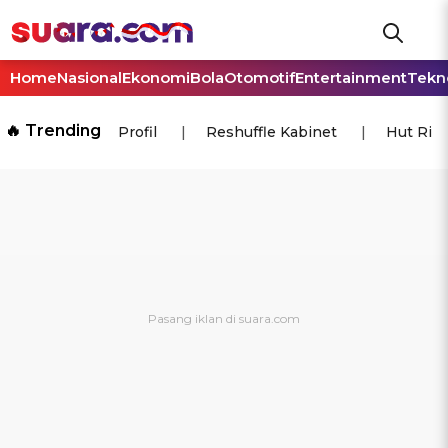
Home
Nasional
Ekonomi
Bola
Otomotif
Entertainment
Tekn
🔥 Trending
Profil
Reshuffle Kabinet
Hut Ri