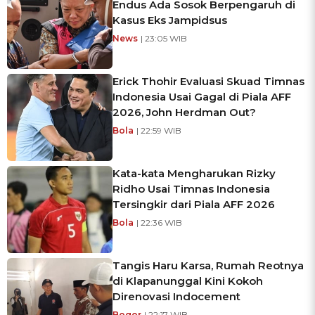
Endus Ada Sosok Berpengaruh di
Kasus Eks Jampidsus
News
| 23:05 WIB
Erick Thohir Evaluasi Skuad Timnas
Indonesia Usai Gagal di Piala AFF
2026, John Herdman Out?
Bola
| 22:59 WIB
Kata-kata Mengharukan Rizky
Ridho Usai Timnas Indonesia
Tersingkir dari Piala AFF 2026
Bola
| 22:36 WIB
Tangis Haru Karsa, Rumah Reotnya
di Klapanunggal Kini Kokoh
Direnovasi Indocement
Bogor
| 22:17 WIB