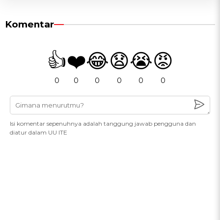
Komentar
👍
❤️
😂
😧
😭
😡
0
0
0
0
0
0
Isi komentar sepenuhnya adalah tanggung jawab pengguna dan
diatur dalam UU ITE