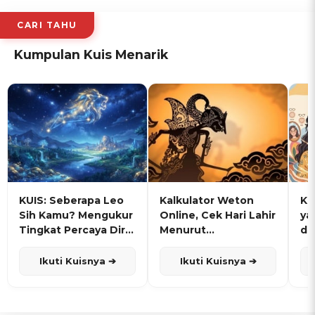
CARI TAHU
Kumpulan Kuis Menarik
KUIS: Seberapa Leo
Kalkulator Weton
KU
Sih Kamu? Mengukur
Online, Cek Hari Lahir
ya
Tingkat Percaya Diri
Menurut
de
dan Karisma
Penanggalan Jawa
Ikuti Kuisnya ➔
Ikuti Kuisnya ➔