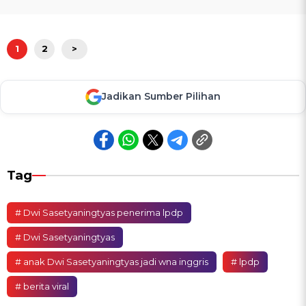
1
2
>
Jadikan Sumber Pilihan
Tag
# Dwi Sasetyaningtyas penerima lpdp
# Dwi Sasetyaningtyas
# anak Dwi Sasetyaningtyas jadi wna inggris
# lpdp
# berita viral