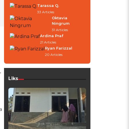
Tarassa Q.
33 Articles
Oktavia
Ningrum
31 Articles
Ardina Praf
21 Articles
Ryan Farizzal
20 Articles
,
Liks
a