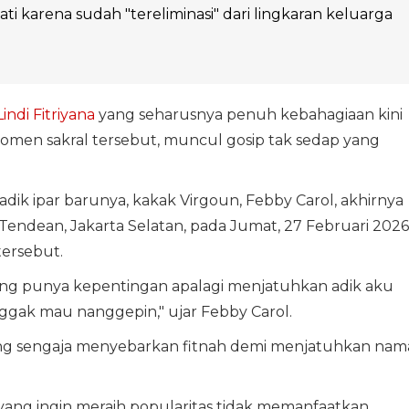
ati karena sudah "tereliminasi" dari lingkaran keluarga
Lindi Fitriyana
yang seharusnya penuh kebahagiaan kini
momen sakral tersebut, muncul gosip tak sedap yang
ik ipar barunya, kakak Virgoun, Febby Carol, akhirnya
 Tendean, Jakarta Selatan, pada Jumat, 27 Februari 2026
tersebut.
ng punya kepentingan apalagi menjatuhkan adik aku
ggak mau nanggepin," ujar Febby Carol.
ng sengaja menyebarkan fitnah demi menjatuhkan nam
yang ingin meraih popularitas tidak memanfaatkan