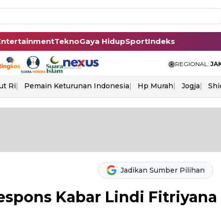
Entertainment
Tekno
Gaya Hidup
Sport
Indeks
REGIONAL:
JA
ut Ri
Pemain Keturunan Indonesia
Hp Murah
Jogja
Shi
Jadikan Sumber Pilihan
spons Kabar Lindi Fitriyana