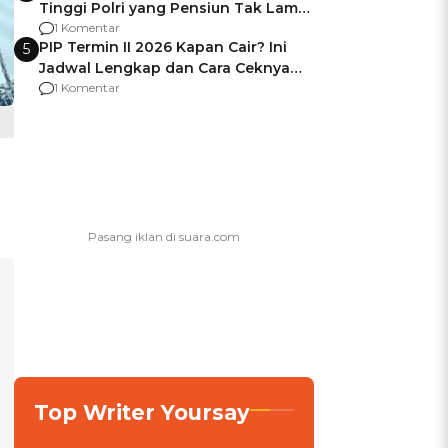
Tinggi Polri yang Pensiun Tak Lama
Usai Jadi Brigjen
1 Komentar
PIP Termin II 2026 Kapan Cair? Ini
5
Jadwal Lengkap dan Cara Ceknya
agar Dana Tidak Hangus!
1 Komentar
Top Writer Yoursay