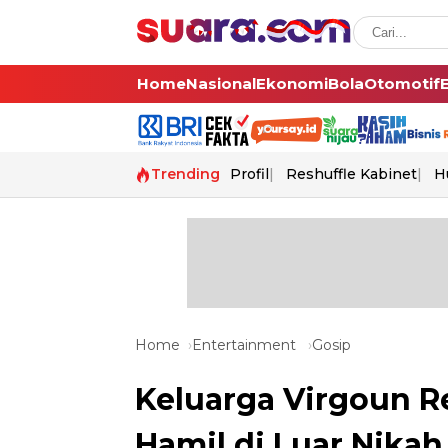
Home
Nasional
Ekonomi
Bola
Otomotif
Trending
Profil
Reshuffle Kabinet
H
Home
Entertainment
Gosip
Keluarga Virgoun Re
Hamil di Luar Nikah