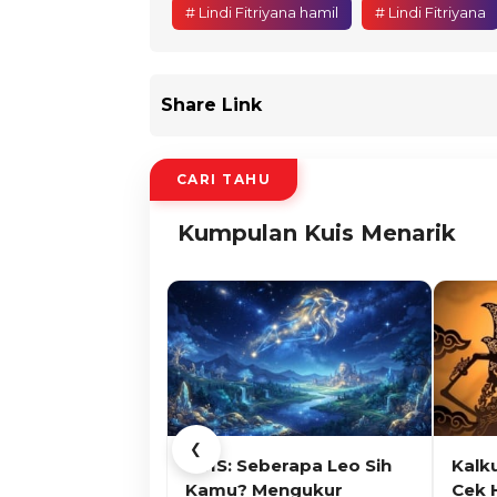
# Lindi Fitriyana hamil
# Lindi Fitriyana
Share Link
CARI TAHU
Kumpulan Kuis Menarik
❮
KUIS: Seberapa Leo Sih
Kalk
Kamu? Mengukur
Cek 