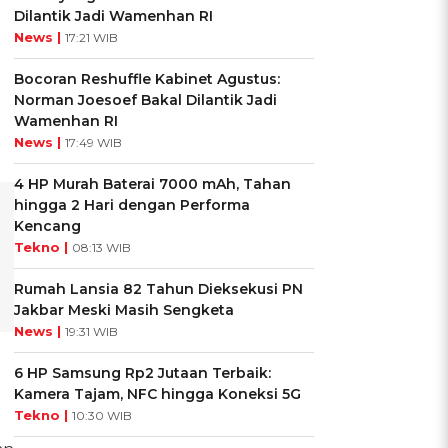
Dilantik Jadi Wamenhan RI
News |
17:21 WIB
Bocoran Reshuffle Kabinet Agustus:
Norman Joesoef Bakal Dilantik Jadi
Wamenhan RI
News |
17:49 WIB
4 HP Murah Baterai 7000 mAh, Tahan
hingga 2 Hari dengan Performa
Kencang
Tekno |
08:13 WIB
Rumah Lansia 82 Tahun Dieksekusi PN
Jakbar Meski Masih Sengketa
News |
19:31 WIB
6 HP Samsung Rp2 Jutaan Terbaik:
Kamera Tajam, NFC hingga Koneksi 5G
Tekno |
10:30 WIB