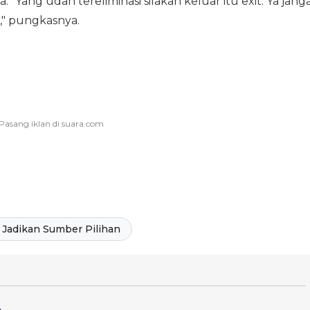
ang udah tereliminasi silakan keluar itu exit. Ya jang
," pungkasnya.
Jadikan Sumber Pilihan