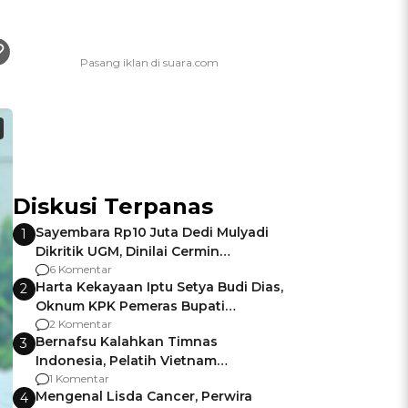
Diskusi Terpanas
Sayembara Rp10 Juta Dedi Mulyadi
1
Dikritik UGM, Dinilai Cermin
Gagalnya Negara Jamin Keamanan
6 Komentar
Harta Kekayaan Iptu Setya Budi Dias,
2
Oknum KPK Pemeras Bupati
Pemalang
2 Komentar
Bernafsu Kalahkan Timnas
3
Indonesia, Pelatih Vietnam
Berencana Pakai Jimat di Pakansari
1 Komentar
Mengenal Lisda Cancer, Perwira
4