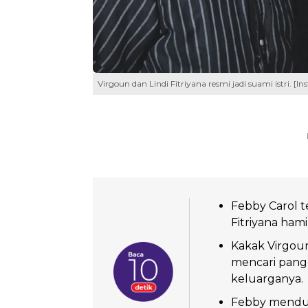
Virgoun dan Lindi Fitriyana resmi jadi suami istri. [I
Febby Carol 
Fitriyana ham
Kakak Virgoun
mencari pang
keluarganya.
Febby menduga