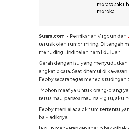
merasa sakit h
mereka.
Suara.com -
Pernikahan Virgoun dan
terusik oleh rumor miring. Di tengah 
menuding Lindi telah hamil duluan.
Gerah dengan isu yang menyudutkan ad
angkat bicara. Saat ditemui di kawasan
Febby secara tegas menepis tudingan 
"Mohon maaf ya untuk orang-orang ya
terus mau pansos mau naik gitu, aku n
Febby menilai ada oknum tertentu ya
baik adiknya.
Ia pun menyarankan agar pihak-pihak 