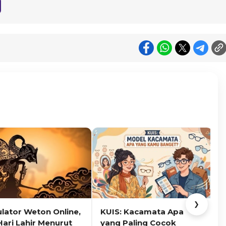
❯
ulator Weton Online,
KUIS: Kacamata Apa
K
Hari Lahir Menurut
yang Paling Cocok