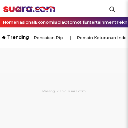
Home
Nasional
Ekonomi
Bola
Otomotif
Entertainment
Tekn
🔥 Trending
Pencairan Pip
Pemain Keturunan Indo