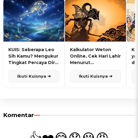
KUIS: Seberapa Leo
Kalkulator Weton
KU
Sih Kamu? Mengukur
Online, Cek Hari Lahir
ya
Tingkat Percaya Diri
Menurut
de
dan Karisma
Penanggalan Jawa
Ikuti Kuisnya ➔
Ikuti Kuisnya ➔
Komentar
👍
❤️
😂
😧
😭
😡