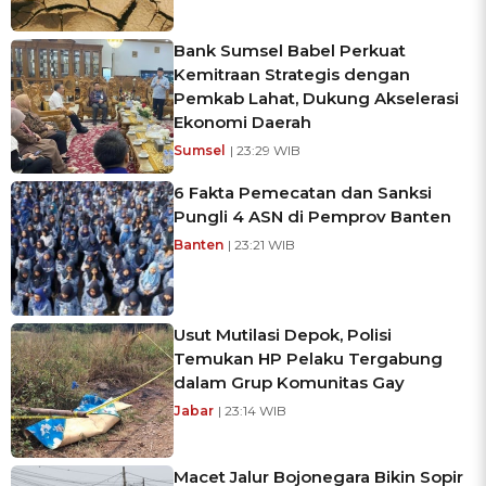
Bank Sumsel Babel Perkuat
Kemitraan Strategis dengan
Pemkab Lahat, Dukung Akselerasi
Ekonomi Daerah
Sumsel
| 23:29 WIB
6 Fakta Pemecatan dan Sanksi
Pungli 4 ASN di Pemprov Banten
Banten
| 23:21 WIB
Usut Mutilasi Depok, Polisi
Temukan HP Pelaku Tergabung
dalam Grup Komunitas Gay
Jabar
| 23:14 WIB
Macet Jalur Bojonegara Bikin Sopir