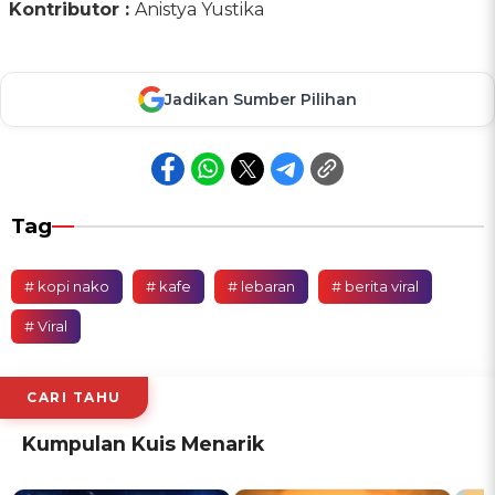
Kontributor :
Anistya Yustika
Jadikan Sumber Pilihan
Tag
# kopi nako
# kafe
# lebaran
# berita viral
# Viral
CARI TAHU
Kumpulan Kuis Menarik