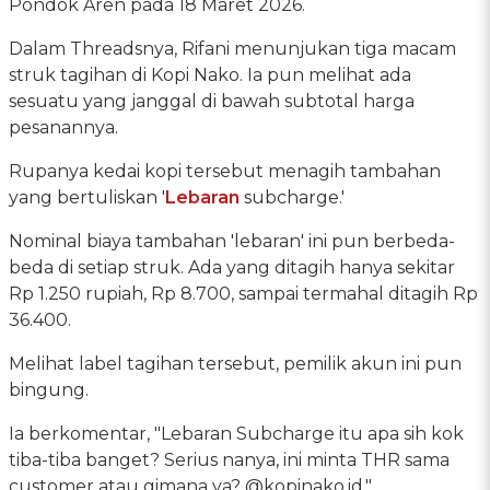
Pondok Aren pada 18 Maret 2026.
Dalam Threadsnya, Rifani menunjukan tiga macam
struk tagihan di Kopi Nako. Ia pun melihat ada
sesuatu yang janggal di bawah subtotal harga
pesanannya.
Rupanya kedai kopi tersebut menagih tambahan
yang bertuliskan '
Lebaran
subcharge.'
Nominal biaya tambahan 'lebaran' ini pun berbeda-
beda di setiap struk. Ada yang ditagih hanya sekitar
Rp 1.250 rupiah, Rp 8.700, sampai termahal ditagih Rp
36.400.
Melihat label tagihan tersebut, pemilik akun ini pun
bingung.
Ia berkomentar, "Lebaran Subcharge itu apa sih kok
tiba-tiba banget? Serius nanya, ini minta THR sama
customer atau gimana ya? @kopinako.id."