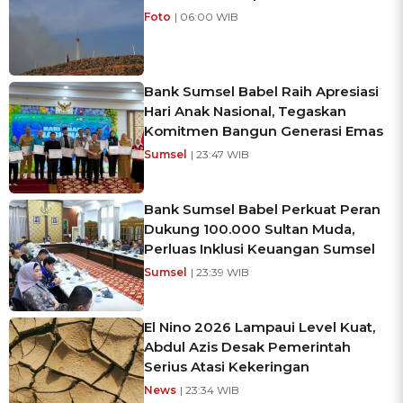
Foto
| 06:00 WIB
Bank Sumsel Babel Raih Apresiasi
Hari Anak Nasional, Tegaskan
Komitmen Bangun Generasi Emas
Sumsel
| 23:47 WIB
Bank Sumsel Babel Perkuat Peran
Dukung 100.000 Sultan Muda,
Perluas Inklusi Keuangan Sumsel
Sumsel
| 23:39 WIB
El Nino 2026 Lampaui Level Kuat,
Abdul Azis Desak Pemerintah
Serius Atasi Kekeringan
News
| 23:34 WIB