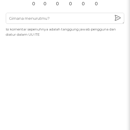
0
0
0
0
0
0
Isi komentar sepenuhnya adalah tanggung jawab pengguna dan
diatur dalam UU ITE