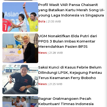
Profil Wasit VAR Pansa Chaisanit
yang Batalkan Kartu Merah Song Ui-
young Laga Indonesia vs Singapura
Bola
| 21:35 WIB
UGM Nonaktifkan Elda Putri dari
PPDS 3 Bulan Imbas Komentar
Merendahkan Pasien BPJS
News
| 21:28 WIB
Saksi Kunci di Kasus Febrie Belum
Dilindungi LPSK, Kejagung Pantau
Terus Keamanan Ferry Boboho
News
| 21:25 WIB
Ragnar Oratmangoen Pecah
Kebuntuan! Timnas Indonesia