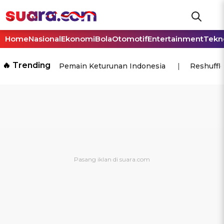
Home
Nasional
Ekonomi
Bola
Otomotif
Entertainment
Tekn
🔥 Trending
Pemain Keturunan Indonesia
Reshuffl