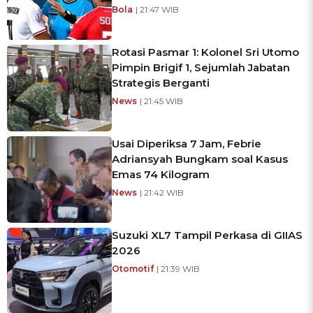
Bola
| 21:47 WIB
Rotasi Pasmar 1: Kolonel Sri Utomo
Pimpin Brigif 1, Sejumlah Jabatan
Strategis Berganti
News
| 21:45 WIB
Usai Diperiksa 7 Jam, Febrie
Adriansyah Bungkam soal Kasus
Emas 74 Kilogram
News
| 21:42 WIB
Suzuki XL7 Tampil Perkasa di GIIAS
2026
Otomotif
| 21:39 WIB