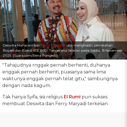
Deswita Maharani dan
Ferry Maryadi
usai menghadiri pernikahan
Boiyen dan Ezel di ICE BSD, Tangerang Selatan pada Sabtu, 15 November
2025. [Suara.com/Rena Pangesti]
"Tahajudnya rnggak pernah berhenti, duhanya
enggak pernah berhenti, puasanya sama lima
waktunya enggak pernah telat gitu," sambungnya
dengan nada kagum.
Tak hanya Syifa, sisi religius
El Rumi
pun sukses
membuat Deswita dan Ferry Maryadi terkesan.