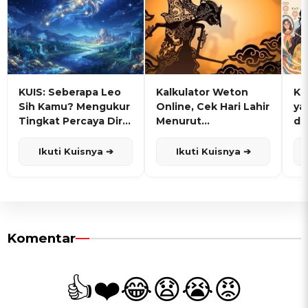
KUIS: Seberapa Leo
Kalkulator Weton
KU
Sih Kamu? Mengukur
Online, Cek Hari Lahir
ya
Tingkat Percaya Diri
Menurut
de
dan Karisma
Penanggalan Jawa
Ikuti Kuisnya ➔
Ikuti Kuisnya ➔
Komentar
👍
❤️
😂
😧
😭
😡