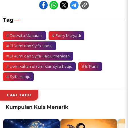
Tag
# Deswita Maharani
# Ferry Maryadi
# El Rumi dan Syifa Hadju
# El Rumi dan Syifa Hadju menikah
# pernikahan el rumi dan syifa hadju
# El Rumi
# Syifa Hadju
CARI TAHU
Kumpulan Kuis Menarik