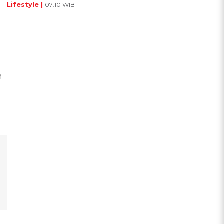
Lifestyle |
07:10 WIB
n