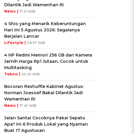
Dilantik Jadi Wamenhan RI
News |
17:21 WIB
4 Shio yang Menarik Keberuntungan
Hari Ini 5 Agustus 2026: Segalanya
Berjalan Lancar
Lifestyle |
06:37 WIB
4 HP Redmi Memori 256 GB dan Kamera
Jernih Harga Rp1 Jutaan, Cocok untuk
Multitasking
Tekno |
09:29 WIB
Bocoran Reshuffle Kabinet Agustus:
Norman Joesoef Bakal Dilantik Jadi
Wamenhan RI
News |
17:49 WIB
Jalan Santai Cocoknya Pakai Sepatu
Apa? Ini 6 Produk Lokal yang Nyaman
Buat 17 Agustusan