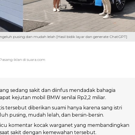
mengeluh pusing dan mudah lelah [Hasil bidik layar dan generate ChatGPT]
 yang sedang sakit dan diinfus mendadak bahagia
pat kejutan mobil BMW senilai Rp2,2 miliar.
is tersebut diberikan suami hanya karena sang istri
uh pusing, mudah lelah, dan bersin-bersin.
micu komentar kocak warganet yang membandingkan
saat sakit dengan kemewahan tersebut.