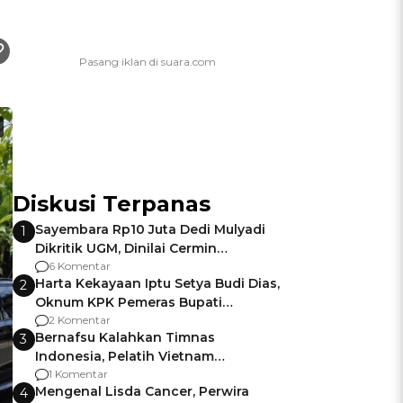
Diskusi Terpanas
Sayembara Rp10 Juta Dedi Mulyadi
1
Dikritik UGM, Dinilai Cermin
Gagalnya Negara Jamin Keamanan
6 Komentar
Harta Kekayaan Iptu Setya Budi Dias,
2
Oknum KPK Pemeras Bupati
Pemalang
2 Komentar
Bernafsu Kalahkan Timnas
3
Indonesia, Pelatih Vietnam
Berencana Pakai Jimat di Pakansari
1 Komentar
Mengenal Lisda Cancer, Perwira
4