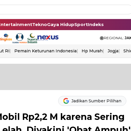
Entertainment
Tekno
Gaya Hidup
Sport
Indeks
REGIONAL:
JA
ut Ri
Pemain Keturunan Indonesia
Hp Murah
Jogja
Shi
Jadikan Sumber Pilihan
 Mobil Rp2,2 M karena Sering
elah, Diyakini 'Obat Ampuh'