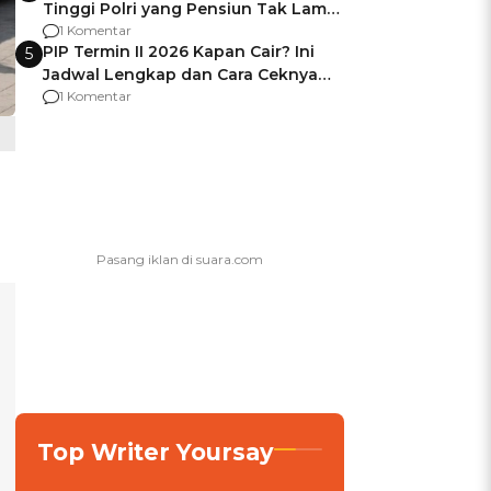
Tinggi Polri yang Pensiun Tak Lama
Usai Jadi Brigjen
1 Komentar
PIP Termin II 2026 Kapan Cair? Ini
5
Jadwal Lengkap dan Cara Ceknya
agar Dana Tidak Hangus!
1 Komentar
Top Writer Yoursay