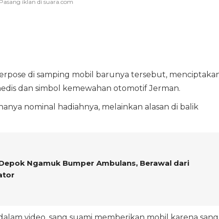
rpose di samping mobil barunya tersebut, menciptaka
edis dan simbol kemewahan otomotif Jerman.
anya nominal hadiahnya, melainkan alasan di balik
 Depok Ngamuk Bumper Ambulans, Berawal dari
ator
dalam video, sang suami memberikan mobil karena sang