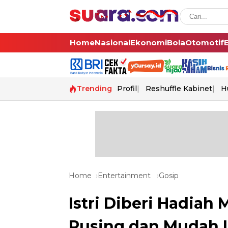
Home
Nasional
Ekonomi
Bola
Otomotif
Trending
Profil
Reshuffle Kabinet
H
Home
Entertainment
Gosip
Istri Diberi Hadiah
Pusing dan Mudah L