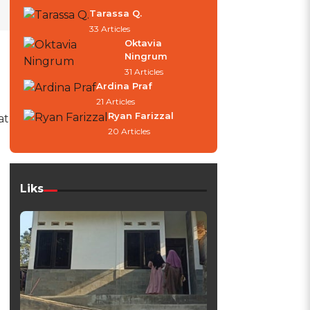
Tarassa Q.
33 Articles
Oktavia
Ningrum
31 Articles
Ardina Praf
21 Articles
Ryan Farizzal
at
20 Articles
Liks