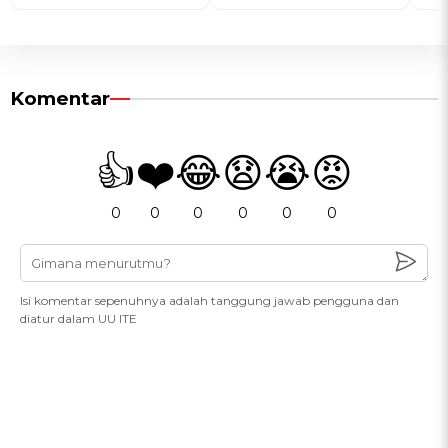
Komentar
👍
❤️
😂
😧
😭
😡
0
0
0
0
0
0
Isi komentar sepenuhnya adalah tanggung jawab pengguna dan
diatur dalam UU ITE