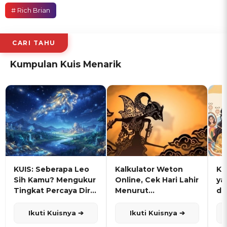
# Rich Brian
CARI TAHU
Kumpulan Kuis Menarik
KUIS: Seberapa Leo
Kalkulator Weton
KU
Sih Kamu? Mengukur
Online, Cek Hari Lahir
ya
Tingkat Percaya Diri
Menurut
de
dan Karisma
Penanggalan Jawa
Ikuti Kuisnya ➔
Ikuti Kuisnya ➔