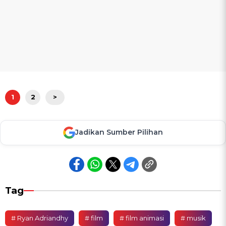
1
2
>
Jadikan Sumber Pilihan
Tag
# Ryan Adriandhy
# film
# film animasi
# musik