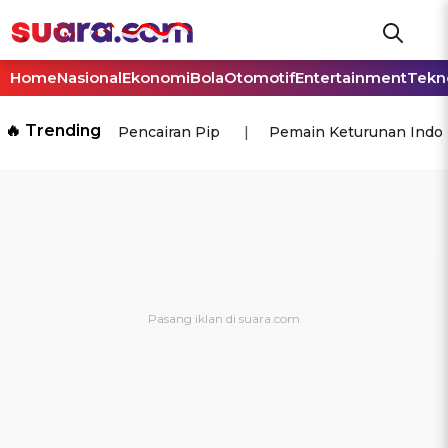
Home
Nasional
Ekonomi
Bola
Otomotif
Entertainment
Tekn
🔥 Trending
Pencairan Pip
Pemain Keturunan Indo