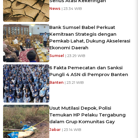
Serius Atasi Kekeringan
News
| 23:34 WIB
Bank Sumsel Babel Perkuat
Kemitraan Strategis dengan
Pemkab Lahat, Dukung Akselerasi
Ekonomi Daerah
Sumsel
| 23:29 WIB
6 Fakta Pemecatan dan Sanksi
Pungli 4 ASN di Pemprov Banten
Banten
| 23:21 WIB
Usut Mutilasi Depok, Polisi
Temukan HP Pelaku Tergabung
dalam Grup Komunitas Gay
Jabar
| 23:14 WIB